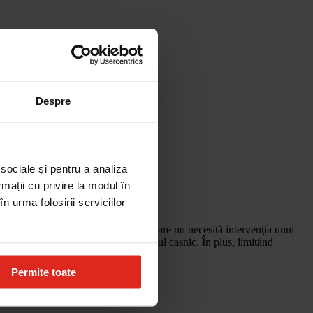
Despre
 sociale și pentru a analiza
rmații cu privire la modul în
n urma folosirii serviciilor
r înlocuibil într-o manieră simplă, care nu necesită intervenţia unui
 reducerea costurilor legate de consumul casnic. În plus, limitând
Permite toate