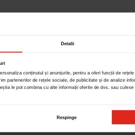
Detalii
uri
rsonaliza conținutul și anunțurile, pentru a oferi funcții de rețele
im partenerilor de rețele sociale, de publicitate și de analize info
ceștia le pot combina cu alte informații oferite de dvs. sau culese î
eneficiaza de o tehnologie exclusiva și de avangardă, folosind un rezervo
te în mod practic și funcţional, direct de la robinetul casei dvs., permite
nării deșeurilor, reducând impactul asupra mediului.
Respinge