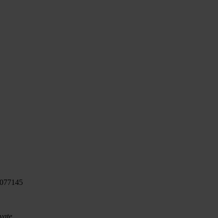
 077145
vate.