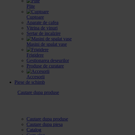
Plite
Cuptoare
Aparate de cafea
Vitrina de vinuri
Sertar de incalzire
Masini de spalat vase
Frigidere
Gestionarea deseurilor
Produse de curatare
Accesorii
Piese de schimb
Cautare dupa produse
Cautare dupa produse
Cautare dupa piesa
Catalog