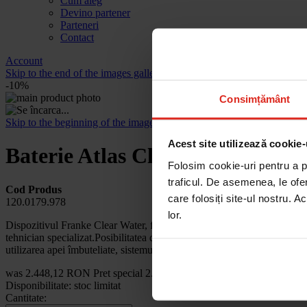
Cum aleg
Devino partener
Parteneri
Contact
Account
Skip to the end of the images gallery
-10%
Consimțământ
Skip to the beginning of the images gallery
Acest site utilizează cookie-
Baterie Atlas Clear Inox
Folosim cookie-uri pentru a pe
traficul. De asemenea, le ofer
Cod Produs
care folosiți site-ul nostru. A
120.0179.978
lor.
Dispozitivul Franke Clear Water, fabricat în laboratoarele elveţiene, b
tehnician specializat.Posibilitatea de a avea apă filtrată de bună calita
utilizarea apei îmbuteliate, sistemul contribuie la îmbunătăţirea gestio
was
2.448,12 RON
Pret special
2.203,31 RON
Disponibilitate:
stoc limitat
Cantitate: