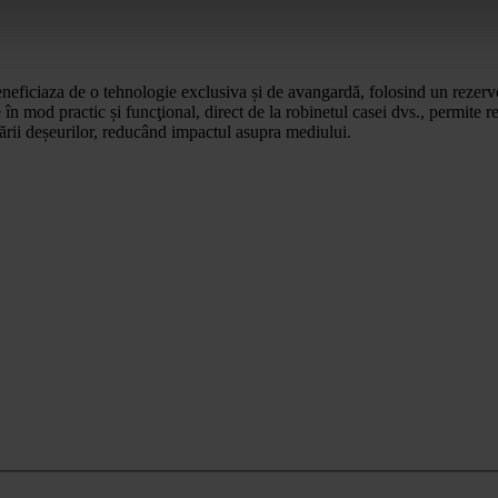
eneficiaza de o tehnologie exclusiva și de avangardă, folosind un rezervo
te în mod practic și funcţional, direct de la robinetul casei dvs., permite
nării deșeurilor, reducând impactul asupra mediului.