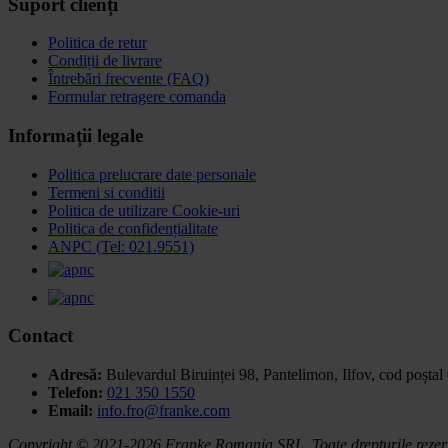
Suport clienți
Politica de retur
Condiții de livrare
Întrebări frecvente (FAQ)
Formular retragere comanda
Informații legale
Politica prelucrare date personale
Termeni si conditii
Politica de utilizare Cookie-uri
Politica de confidențialitate
ANPC (Tel: 021.9551)
Contact
Adresă:
Bulevardul Biruinței 98, Pantelimon, Ilfov,
cod poștal
Telefon:
021 350 1550
Email:
info.fro@franke.com
Copyright © 2021-2026 Franke Romania SRL. Toate drepturile rezer