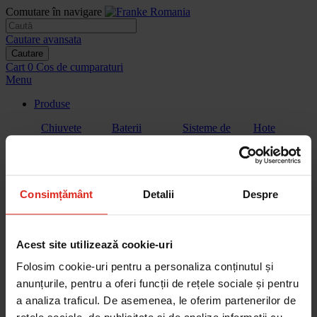
Comutare în navigare
Cautare avansata
Cautare
Cart
0
Cos de cumparaturi
Menu
Produse
Chiuvete
Baterii
Sisteme de
Hote
filtrare a
apei
Consimțământ
Detalii
Despre
Plite
Plita cu hota
Cuptoare
Cuptoare cu
extractor
microunde
Acest site utilizează cookie-uri
Folosim cookie-uri pentru a personaliza conținutul și
anunțurile, pentru a oferi funcții de rețele sociale și pentru
a analiza traficul. De asemenea, le oferim partenerilor de
Aparate de
Vitrina de
Sertar de
Masini de