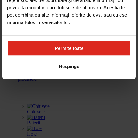
rețele sociale, de publicitate și de analize informații cu
cafea
vinuri
incalzire
spalat vase
privire la modul în care folosiți site-ul nostru. Aceștia le
pot combina cu alte informații oferite de dvs. sau culese
în urma folosirii serviciilor lor.
Frigidere
Accesorii
Produse de
Gestionarea
curatare
deseurilor
Permite toate
Respinge
Toate
produsele
Chiuvete
Baterii
Hote