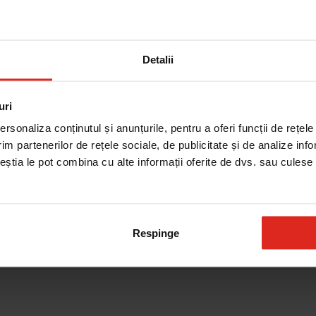
Detalii
uri
rsonaliza conținutul și anunțurile, pentru a oferi funcții de rețele
Cautare dupa piesa
im partenerilor de rețele sociale, de publicitate și de analize info
ceștia le pot combina cu alte informații oferite de dvs. sau culese î
Respinge