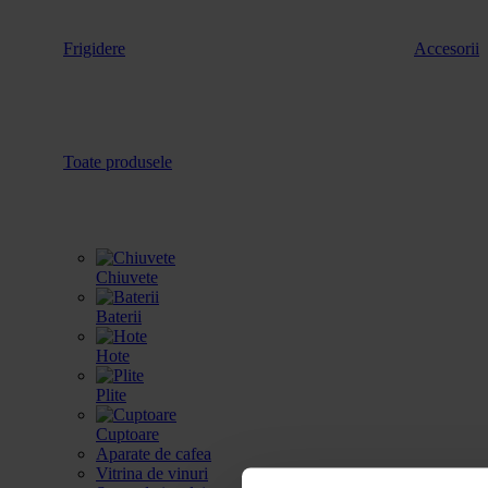
Frigidere
Accesorii
Toate produsele
Chiuvete
Baterii
Hote
Plite
Cuptoare
Aparate de cafea
Vitrina de vinuri