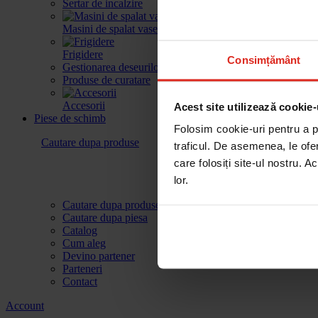
Sertar de incalzire
Masini de spalat vase
Frigidere
Consimțământ
Gestionarea deseurilor
Produse de curatare
Accesorii
Acest site utilizează cookie-
Piese de schimb
Folosim cookie-uri pentru a pe
Cautare dupa produse
traficul. De asemenea, le ofer
care folosiți site-ul nostru. A
lor.
Cautare dupa produse
Cautare dupa piesa
Catalog
Cum aleg
Devino partener
Parteneri
Contact
Account