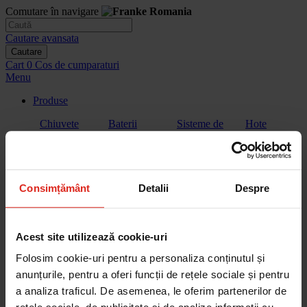
Comutare în navigare
Cautare avansata
Cautare
Cart
0
Cos de cumparaturi
Menu
Produse
Chiuvete
Baterii
Sisteme de
Hote
filtrare a
apei
Consimțământ
Detalii
Despre
Plite
Plita cu hota
Cuptoare
Cuptoare cu
extractor
microunde
Acest site utilizează cookie-uri
Folosim cookie-uri pentru a personaliza conținutul și
anunțurile, pentru a oferi funcții de rețele sociale și pentru
a analiza traficul. De asemenea, le oferim partenerilor de
Aparate de
Vitrina de
Sertar de
Masini de