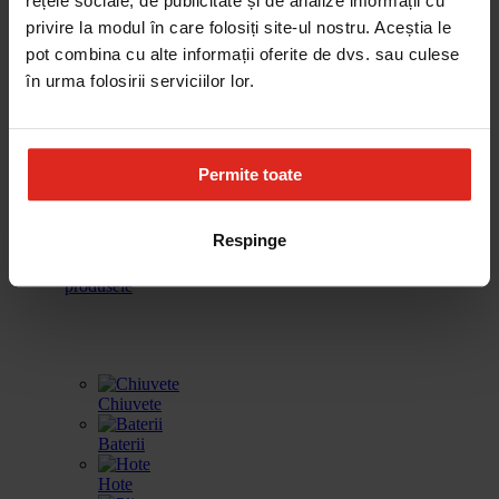
rețele sociale, de publicitate și de analize informații cu
cafea
vinuri
incalzire
spalat vase
privire la modul în care folosiți site-ul nostru. Aceștia le
pot combina cu alte informații oferite de dvs. sau culese
în urma folosirii serviciilor lor.
Frigidere
Accesorii
Produse de
Gestionarea
curatare
deseurilor
Permite toate
Respinge
Toate
produsele
Chiuvete
Baterii
Hote