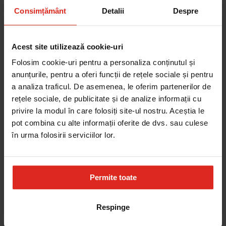
Adauga în cos
Consimțământ
Detalii
Despre
Baterie Icon Dus Extractabil Matte Black
3.984,60 RON
Adauga în cos
Acest site utilizează cookie-uri
Cuptor Electric FMY 99 P BK Nero
Folosim cookie-uri pentru a personaliza conținutul și
8.437,70 RON
anunțurile, pentru a oferi funcții de rețele sociale și pentru
Adauga în cos
a analiza traficul. De asemenea, le oferim partenerilor de
rețele sociale, de publicitate și de analize informații cu
Cuptor incorporabil Franke Mythos FMY 99 HS BK,
privire la modul în care folosiți site-ul nostru. Aceștia le
FULL STEAM, CookAssist, 60 retete, Nero
pot combina cu alte informații oferite de dvs. sau culese
11.724,46 RON
Adauga în cos
în urma folosirii serviciilor lor.
Cuptor Electric FMY 98 P BK Nero
6.402,79 RON
Adauga în cos
Permite toate
Chiuveta Mythos MYX 210-50
4.266,93 RON
Respinge
Adauga în cos