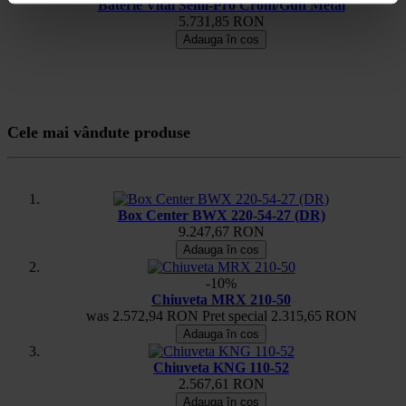
Baterie Vital Semi-Pro Crom/Gun Metal
5.731,85 RON
Adauga în cos
Cele mai vândute produse
Box Center BWX 220-54-27 (DR)
9.247,67 RON
Adauga în cos
-10%
Chiuveta MRX 210-50
was
2.572,94 RON
Pret special
2.315,65 RON
Adauga în cos
Chiuveta KNG 110-52
2.567,61 RON
Adauga în cos