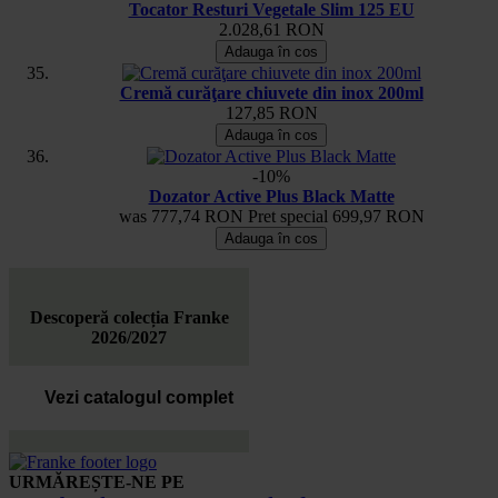
Tocator Resturi Vegetale Slim 125 EU
2.028,61 RON
Adauga în cos
Cremă curăţare chiuvete din inox 200ml
127,85 RON
Adauga în cos
-10%
Dozator Active Plus Black Matte
was
777,74 RON
Pret special
699,97 RON
Adauga în cos
Descoperă colecția Franke
2026/2027
Vezi catalogul complet
URMĂREȘTE-NE PE