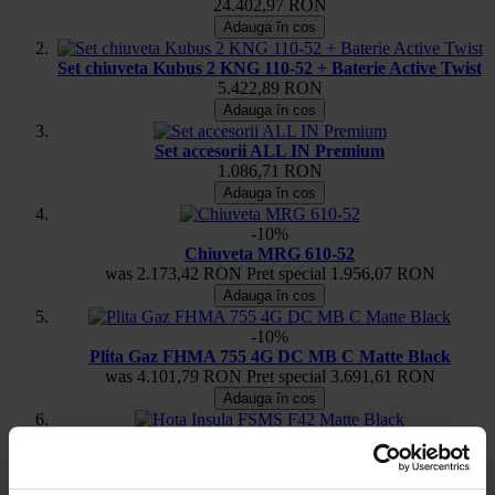
24.402,97 RON
Adauga în cos
Set chiuveta Kubus 2 KNG 110-52 + Baterie Active Twist
5.422,89 RON
Adauga în cos
Set accesorii ALL IN Premium
1.086,71 RON
Adauga în cos
-10%
Chiuveta MRG 610-52
was
2.173,42 RON
Pret special
1.956,07 RON
Adauga în cos
-10%
Plita Gaz FHMA 755 4G DC MB C Matte Black
was
4.101,79 RON
Pret special
3.691,61 RON
Adauga în cos
-15%
Hota Insula FSMS F42 Matte Black
was
4.202,01 RON
Pret special
3.577,16 RON