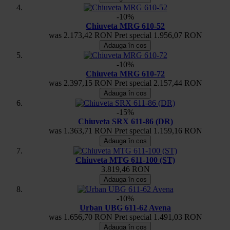
-10%
Chiuveta MRG 610-52
was
2.173,42 RON
Pret special
1.956,07 RON
Adauga în cos
-10%
Chiuveta MRG 610-72
was
2.397,15 RON
Pret special
2.157,44 RON
Adauga în cos
-15%
Chiuveta SRX 611-86 (DR)
was
1.363,71 RON
Pret special
1.159,16 RON
Adauga în cos
Chiuveta MTG 611-100 (ST)
3.819,46 RON
Adauga în cos
-10%
Urban UBG 611-62 Avena
was
1.656,70 RON
Pret special
1.491,03 RON
Adauga în cos