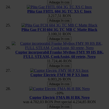
Adauga în cos
Plita Gaz FHTL 604 3G TC XS C Inox
3.217,51 RON
Adauga în cos
Plita Gaz FCH 604 3G TC MB C Matte Black
3.100,31 RON
Adauga în cos
Cuptor incorporabil Franke Mythos FMY 99 HS BK,
FULL STEAM, CookAssist, 60 retete, Nero
11.724,46 RON
Adauga în cos
Cuptor Electric FMY 98 P XS Inox
6.003,26 RON
Adauga în cos
-10%
Cuptor Electric FMA 86 H BK Nero
was
4.702,03 RON
Pret special
4.234,85 RON
Adauga în cos