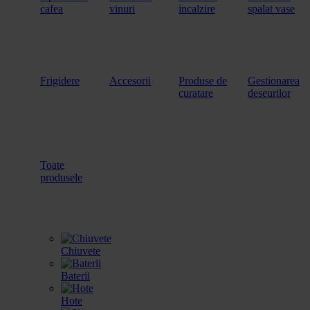
cafea
vinuri
incalzire
spalat vase
Frigidere
Accesorii
Produse de
Gestionarea
curatare
deseurilor
Toate
produsele
Chiuvete
Baterii
Hote