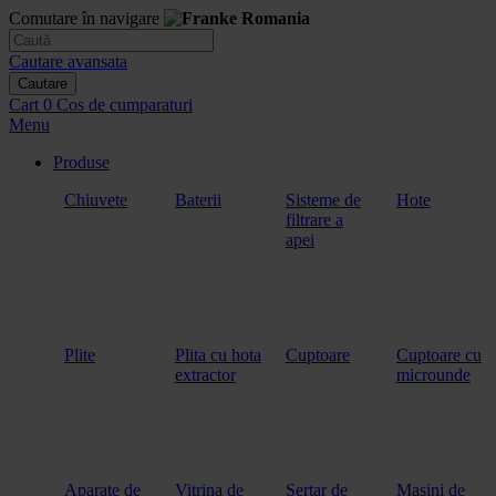
Comutare în navigare
Cautare avansata
Cautare
Cart
0
Cos de cumparaturi
Menu
Produse
Chiuvete
Baterii
Sisteme de
Hote
filtrare a
apei
Plite
Plita cu hota
Cuptoare
Cuptoare cu
extractor
microunde
Aparate de
Vitrina de
Sertar de
Masini de