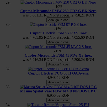
-10%
Cuptor Microunde FMW 250 CR2 G BK Nero
was
3.061,31 RON
Pret special
2.758,21 RON
Adauga în cos
-15%
Cuptor Electric FSM 97 P XS Inox
was
4.765,95 RON
Pret special
4.055,60 RON
Adauga în cos
-15%
Cuptor Microunde FSM 45 MW XS Inox
was
6.216,34 RON
Pret special
5.290,24 RON
Adauga în cos
Cuptor Electric FCO 86 H OA Avena
4.948,52 RON
Adauga în cos
Masina Spalat Vase FDW 614 D10P DOS LP C
6.950,02 RON
Adauga în cos