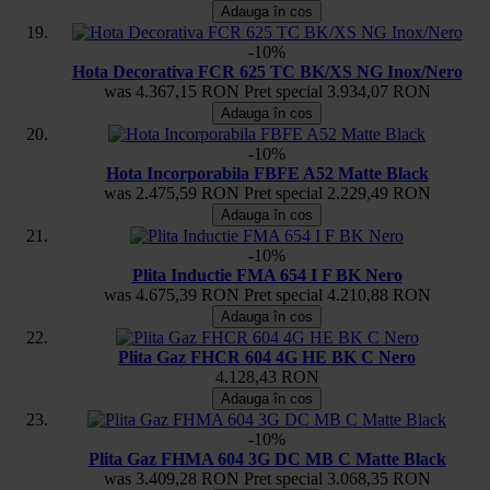
Adauga în cos
-10%
Hota Decorativa FCR 625 TC BK/XS NG Inox/Nero
was
4.367,15 RON
Pret special
3.934,07 RON
Adauga în cos
-10%
Hota Incorporabila FBFE A52 Matte Black
was
2.475,59 RON
Pret special
2.229,49 RON
Adauga în cos
-10%
Plita Inductie FMA 654 I F BK Nero
was
4.675,39 RON
Pret special
4.210,88 RON
Adauga în cos
Plita Gaz FHCR 604 4G HE BK C Nero
4.128,43 RON
Adauga în cos
-10%
Plita Gaz FHMA 604 3G DC MB C Matte Black
was
3.409,28 RON
Pret special
3.068,35 RON