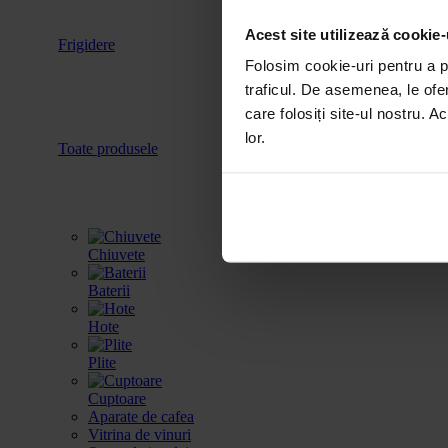
Acest site utilizează cookie-
Frigidere
Accesorii
Folosim cookie-uri pentru a pe
traficul. De asemenea, le ofer
care folosiți site-ul nostru. A
lor.
Toate produsele
Chiuvete
Baterii
Hote
Plite
Cuptoare
Aparate de cafea
Vitrina de vinuri