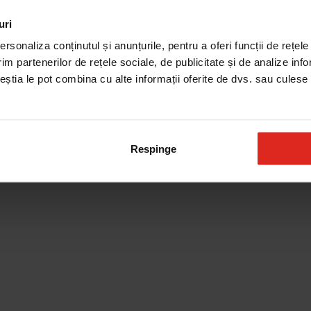
uri
Produse de curatare
rsonaliza conținutul și anunțurile, pentru a oferi funcții de rețele
im partenerilor de rețele sociale, de publicitate și de analize info
ceștia le pot combina cu alte informații oferite de dvs. sau culese î
Respinge