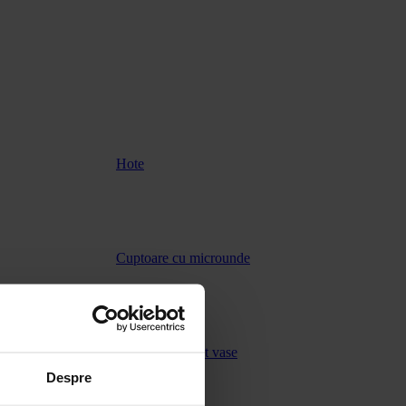
Hote
Cuptoare cu microunde
Masini de spalat vase
Despre