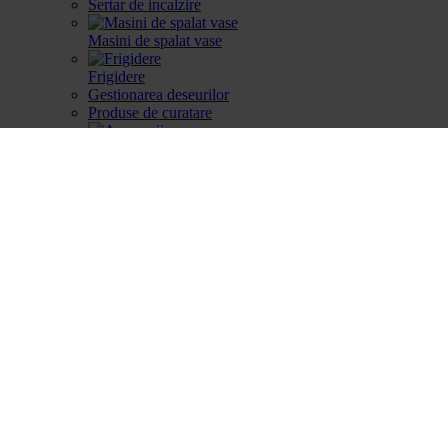
Sertar de incalzire
Masini de spalat vase
Frigidere
Gestionarea deseurilor
Produse de curatare
Accesorii
Piese de schimb
Cautare dupa produse
Cautare dupa produse
Cautare dupa piesa
Catalog
Cum aleg
Devino partener
Parteneri
Contact
Account