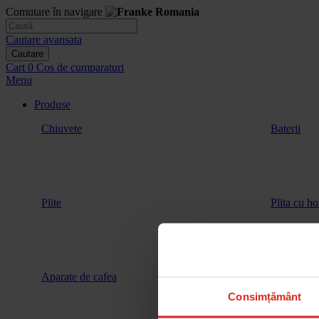
Comutare în navigare
Cautare avansata
Cautare
Cart
0
Cos de cumparaturi
Menu
Produse
Chiuvete
Baterii
Plite
Plita cu ho
Aparate de cafea
Vitrina de 
Consimțământ