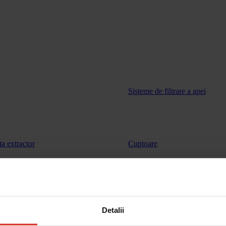
Sisteme de filtrare a apei
ta extractor
Cuptoare
vinuri
Sertar de incalzire
Detalii