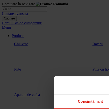
Comutare în navigare
Cautare avansata
Cautare
Cart
0
Cos de cumparaturi
Menu
Produse
Chiuvete
Baterii
Plite
Plita cu ho
Aparate de cafea
Vitrina de 
Consimțământ