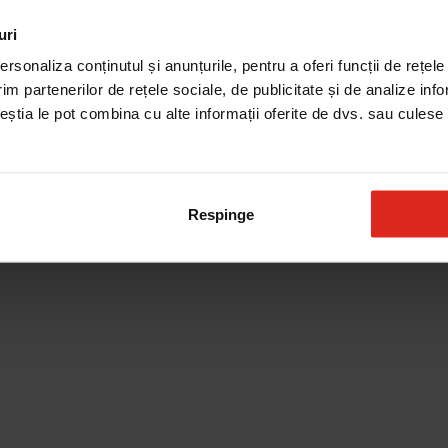
uri
Produse de curatare
rsonaliza conținutul și anunțurile, pentru a oferi funcții de rețele
im partenerilor de rețele sociale, de publicitate și de analize info
ceștia le pot combina cu alte informații oferite de dvs. sau culese î
Respinge