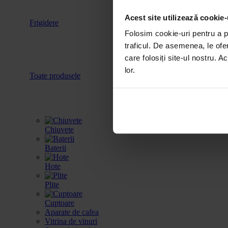
Acest site utilizează cookie-
Frigidere
Accesorii
Folosim cookie-uri pentru a pe
traficul. De asemenea, le ofer
care folosiți site-ul nostru. A
lor.
Toate produsele
Chiuvete
Baterii
Hote
Plite
Cuptoare
Aparate de cafea
Vitrina de vinuri