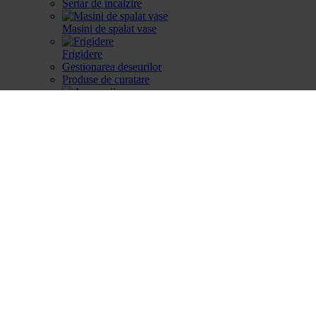
Sertar de incalzire
Masini de spalat vase
Frigidere
Gestionarea deseurilor
Produse de curatare
Accesorii
Piese de schimb
Cautare dupa produse
Cautare dupa produse
Cautare dupa piesa
Catalog
Cum aleg
Devino partener
Parteneri
Contact
Account