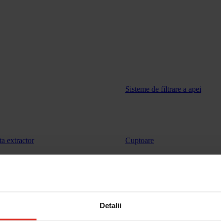
Sisteme de filtrare a apei
ta extractor
Cuptoare
vinuri
Sertar de incalzire
Detalii