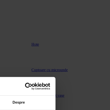
Hote
Cuptoare cu microunde
Masini de spalat vase
Despre