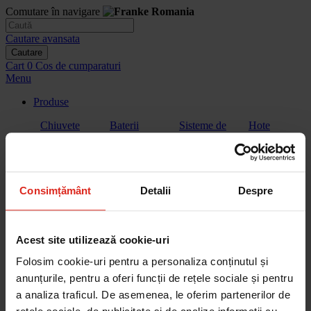
Comutare în navigare
Cautare avansata
Cautare
Cart
0
Cos de cumparaturi
Menu
Produse
Chiuvete
Baterii
Sisteme de
Hote
filtrare a
apei
Consimțământ
Detalii
Despre
Plite
Plita cu hota
Cuptoare
Cuptoare cu
extractor
microunde
Acest site utilizează cookie-uri
Folosim cookie-uri pentru a personaliza conținutul și
anunțurile, pentru a oferi funcții de rețele sociale și pentru
a analiza traficul. De asemenea, le oferim partenerilor de
Aparate de
Vitrina de
Sertar de
Masini de