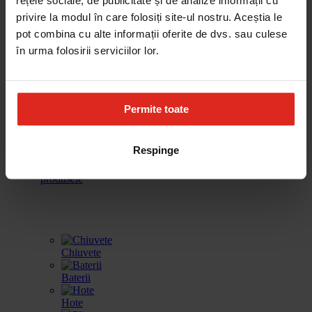
rețele sociale, de publicitate și de analize informații cu
cafea
vinuri
incalzire
spalat vase
privire la modul în care folosiți site-ul nostru. Aceștia le
pot combina cu alte informații oferite de dvs. sau culese
în urma folosirii serviciilor lor.
Frigidere
Accesorii
Produse de
Gestionarea
curatare
deseurilor
Permite toate
Respinge
Toate
produsele
Chiuvete
Baterii
Hote