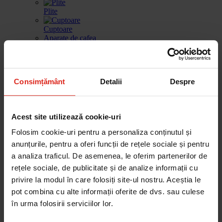
Plite
Cuptoare
Aparate de cafea
Vitrina de vinuri
Sertar de incalzire
Masini de spalat vase
Consimțământ
Detalii
Despre
Frigidere
Gestionarea deseurilor
Produse de curatare
Acest site utilizează cookie-uri
Accesorii
Folosim cookie-uri pentru a personaliza conținutul și
Piese de schimb
anunțurile, pentru a oferi funcții de rețele sociale și pentru
Cautare dupa produse
Cautare dupa piesa
a analiza traficul. De asemenea, le oferim partenerilor de
rețele sociale, de publicitate și de analize informații cu
privire la modul în care folosiți site-ul nostru. Aceștia le
pot combina cu alte informații oferite de dvs. sau culese
Cautare dupa produse
în urma folosirii serviciilor lor.
Cautare dupa piesa
Catalog