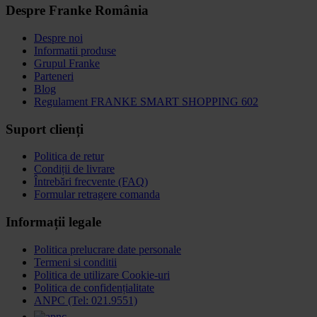
Despre Franke România
Despre noi
Informatii produse
Grupul Franke
Parteneri
Blog
Regulament FRANKE SMART SHOPPING 602
Suport clienți
Politica de retur
Condiții de livrare
Întrebări frecvente (FAQ)
Formular retragere comanda
Informații legale
Politica prelucrare date personale
Termeni si conditii
Politica de utilizare Cookie-uri
Politica de confidențialitate
ANPC (Tel: 021.9551)