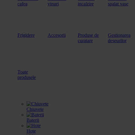
cafea
vinuri
incalzire
spalat vase
Frigidere
Accesorii
Produse de
Gestionarea
curatare
deseurilor
Toate
produsele
Chiuvete
Baterii
Hote