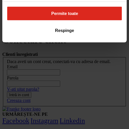
Cum aleg
Devino partener
Parteneri
Permite toate
Contact
Account
Respinge
Conectare client
Clienti înregistrati
Daca aveti un cont creat, conectati-va cu adresa de email.
Email
Parola
V-ati uitat parola?
Intră in cont
Creeaza cont
URMĂREȘTE-NE PE
Facebook
Instagram
Linkedin