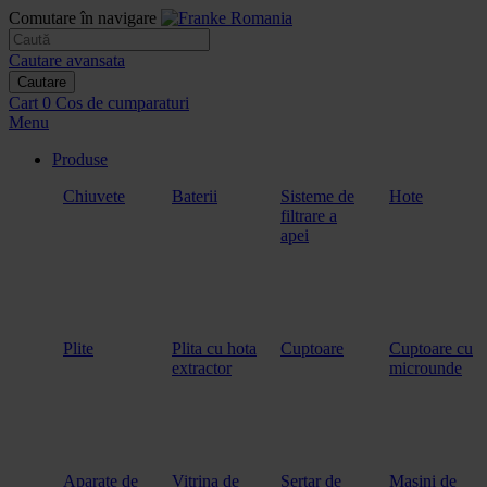
Comutare în navigare
Cautare avansata
Cautare
Cart
0
Cos de cumparaturi
Menu
Produse
Chiuvete
Baterii
Sisteme de
Hote
filtrare a
apei
Plite
Plita cu hota
Cuptoare
Cuptoare cu
extractor
microunde
Aparate de
Vitrina de
Sertar de
Masini de