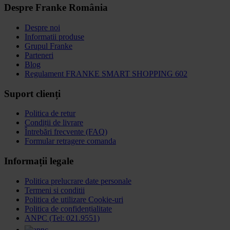
Despre Franke România
Despre noi
Informatii produse
Grupul Franke
Parteneri
Blog
Regulament FRANKE SMART SHOPPING 602
Suport clienți
Politica de retur
Condiții de livrare
Întrebări frecvente (FAQ)
Formular retragere comanda
Informații legale
Politica prelucrare date personale
Termeni si conditii
Politica de utilizare Cookie-uri
Politica de confidențialitate
ANPC (Tel: 021.9551)