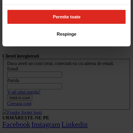
Cum aleg
Devino partener
Parteneri
Permite toate
Contact
Account
Respinge
Conectare client
Clienti înregistrati
Daca aveti un cont creat, conectati-va cu adresa de email.
Email
Parola
V-ati uitat parola?
Intră in cont
Creeaza cont
URMĂREȘTE-NE PE
Facebook
Instagram
Linkedin