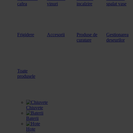
cafea
vinuri
incalzire
spalat vase
Frigidere
Accesorii
Produse de
Gestionarea
curatare
deseurilor
Toate
produsele
Chiuvete
Baterii
Hote