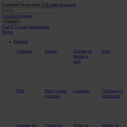
Comutare în navigare
Cautare avansata
Cautare
Cart
0
Cos de cumparaturi
Menu
Produse
Chiuvete
Baterii
Sisteme de
Hote
filtrare a
apei
Plite
Plita cu hota
Cuptoare
Cuptoare cu
extractor
microunde
Aparate de
Vitrina de
Sertar de
Masini de