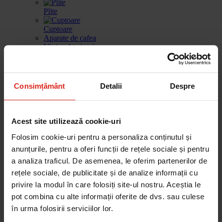
Plite
Cuptoare
Aparate de cafea
Vitrina de vinuri
Sertar de incalzire
Masini de spalat vase
Consimțământ
Detalii
Despre
Frigidere
Gestionarea deseurilor
Produse de curatare
Acest site utilizează cookie-uri
Accesorii
Piese de schimb
Folosim cookie-uri pentru a personaliza conținutul și
anunțurile, pentru a oferi funcții de rețele sociale și pentru
Cautare dupa produse
Cautare dupa piesa
a analiza traficul. De asemenea, le oferim partenerilor de
rețele sociale, de publicitate și de analize informații cu
privire la modul în care folosiți site-ul nostru. Aceștia le
pot combina cu alte informații oferite de dvs. sau culese
Cautare dupa produse
Cautare dupa piesa
în urma folosirii serviciilor lor.
Catalog