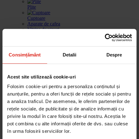
Plite
Cuptoare
Aparate de cafea
Vitrina de vinuri
Sertar de incalzire
Masini de spalat vase
Consimțământ
Detalii
Despre
Frigidere
Gestionarea deseurilor
Produse de curatare
Acest site utilizează cookie-uri
Accesorii
Piese de schimb
Folosim cookie-uri pentru a personaliza conținutul și
anunțurile, pentru a oferi funcții de rețele sociale și pentru
Cautare dupa produse
Cautare dupa piesa
a analiza traficul. De asemenea, le oferim partenerilor de
rețele sociale, de publicitate și de analize informații cu
privire la modul în care folosiți site-ul nostru. Aceștia le
Cautare dupa produse
pot combina cu alte informații oferite de dvs. sau culese
Cautare dupa piesa
în urma folosirii serviciilor lor.
Catalog