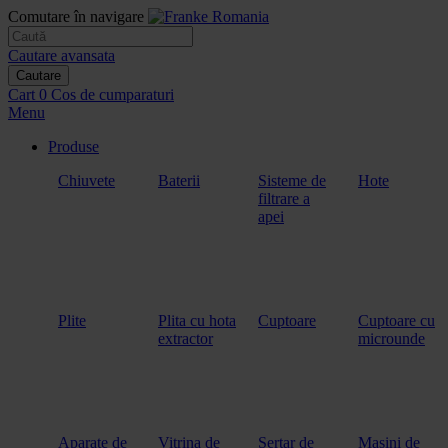
Comutare în navigare
Cautare avansata
Cautare
Cart
0
Cos de cumparaturi
Menu
Produse
Chiuvete
Baterii
Sisteme de
Hote
filtrare a
apei
Plite
Plita cu hota
Cuptoare
Cuptoare cu
extractor
microunde
Aparate de
Vitrina de
Sertar de
Masini de