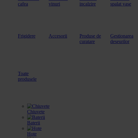
cafea
vinuri
incalzire
spalat vase
Frigidere
Accesorii
Produse de
Gestionarea
curatare
deseurilor
Toate
produsele
Chiuvete
Baterii
Hote