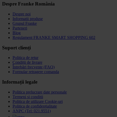
Despre Franke România
Despre noi
Informatii produse
Grupul Franke
Parteneri
Blog
Regulament FRANKE SMART SHOPPING 602
Suport clienți
Politica de retur
Condiții de livrare
Întrebări frecvente (FAQ)
Formular retragere comanda
Informații legale
Politica prelucrare date personale
Termeni si conditii
Politica de utilizare Cookie-uri
Politica de confidențialitate
ANPC (Tel: 021.9551)