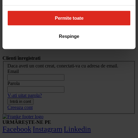
Cum aleg
Devino partener
Parteneri
Contact
Permite toate
Account
Respinge
Conectare client
Clienti înregistrati
Daca aveti un cont creat, conectati-va cu adresa de email.
Email
Parola
V-ati uitat parola?
Intră in cont
Creeaza cont
URMĂREȘTE-NE PE
Facebook
Instagram
Linkedin