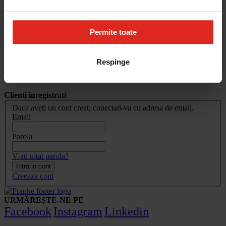
Cum aleg
Devino partener
Parteneri
Contact
Permite toate
Account
Respinge
Conectare client
Clienti înregistrati
Daca aveti un cont creat, conectati-va cu adresa de email.
Email
Parola
V-ati uitat parola?
Intră in cont
Creeaza cont
URMĂREȘTE-NE PE
Facebook
Instagram
Linkedin