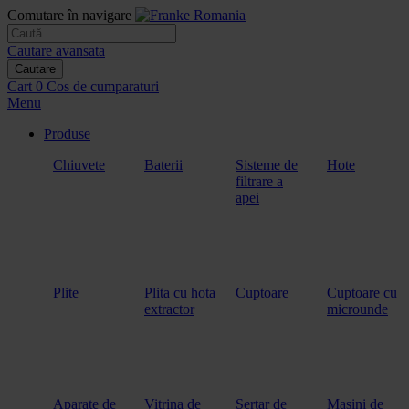
Comutare în navigare
Cautare avansata
Cautare
Cart
0
Cos de cumparaturi
Menu
Produse
Chiuvete
Baterii
Sisteme de
Hote
filtrare a
apei
Plite
Plita cu hota
Cuptoare
Cuptoare cu
extractor
microunde
Aparate de
Vitrina de
Sertar de
Masini de