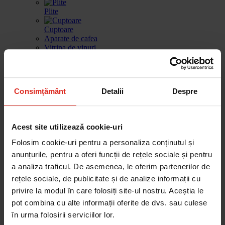
Plite
Cuptoare
Aparate de cafea
Vitrina de vinuri
Sertar de incalzire
Masini de spalat vase
Consimțământ
Detalii
Despre
Frigidere
Gestionarea deseurilor
Produse de curatare
Acest site utilizează cookie-uri
Accesorii
Piese de schimb
Folosim cookie-uri pentru a personaliza conținutul și
anunțurile, pentru a oferi funcții de rețele sociale și pentru
Cautare dupa produse
Cautare dupa piesa
a analiza traficul. De asemenea, le oferim partenerilor de
rețele sociale, de publicitate și de analize informații cu
privire la modul în care folosiți site-ul nostru. Aceștia le
Cautare dupa produse
pot combina cu alte informații oferite de dvs. sau culese
Cautare dupa piesa
în urma folosirii serviciilor lor.
Catalog