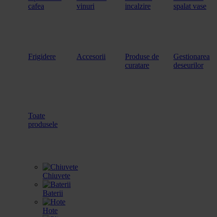
cafea
vinuri
incalzire
spalat vase
Frigidere
Accesorii
Produse de
Gestionarea
curatare
deseurilor
Toate
produsele
Chiuvete
Baterii
Hote