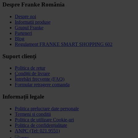
Despre Franke România
Despre noi
Informatii produse
Grupul Franke
Parteneri
Blog
Regulament FRANKE SMART SHOPPING 602
Suport clienți
Politica de retur
Condiții de livrare
Întrebări frecvente (FAQ)
Formular retragere comanda
Informații legale
Politica prelucrare date personale
Termeni si conditii
Politica de utilizare Cookie-uri
Politica de confidențialitate
ANPC (Tel: 021.9551)