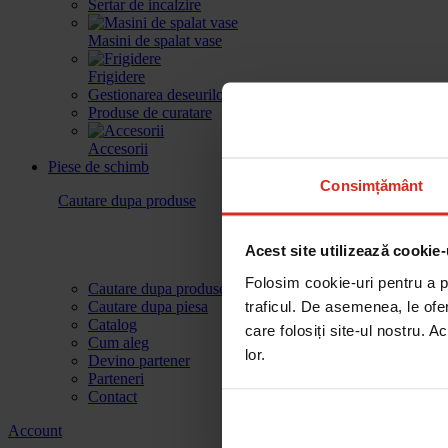
Sertar de incalzire
Masini de spalat vase
Frigidere
Gestionarea deseurilor
Produse de curatare
Accesorii
Piese de schimb
Consimțământ
Cautare dupa produse
Acest site utilizează cookie-
Folosim cookie-uri pentru a pe
Cautare dupa produse
traficul. De asemenea, le ofer
Cautare dupa piesa
Catalog
care folosiți site-ul nostru. A
Cum aleg
lor.
Devino partener
Parteneri
Contact
Account