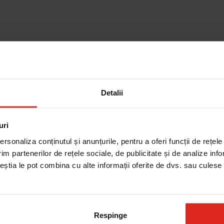
Detalii
Cautare dupa piesa
uri
rsonaliza conținutul și anunțurile, pentru a oferi funcții de rețele
im partenerilor de rețele sociale, de publicitate și de analize info
ceștia le pot combina cu alte informații oferite de dvs. sau culese î
Respinge