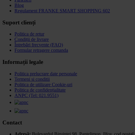
Blog
Regulament FRANKE SMART SHOPPING 602
Suport clienți
Politica de retur
Condiții de livrare
Întrebări frecvente (FAQ)
Formular retragere comanda
Informații legale
Politica prelucrare date personale
Termeni si conditii
Politica de utilizare Cookie-uri
Politica de confidențialitate
ANPC (Tel: 021.9551)
Contact
Adresă:
Bulevardul Biruinței 98, Pantelimon, Ilfov,
cod poștal