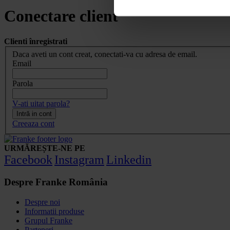
Conectare client
Clienti înregistrati
Daca aveti un cont creat, conectati-va cu adresa de email.
Email
Parola
V-ati uitat parola?
Intră in cont
Creeaza cont
URMĂREȘTE-NE PE
Facebook
Instagram
Linkedin
Despre Franke România
Despre noi
Informatii produse
Grupul Franke
Parteneri