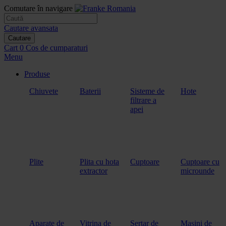
Comutare în navigare
Cautare avansata
Cautare
Cart
0
Cos de cumparaturi
Menu
Produse
Chiuvete
Baterii
Sisteme de
Hote
filtrare a
apei
Plite
Plita cu hota
Cuptoare
Cuptoare cu
extractor
microunde
Aparate de
Vitrina de
Sertar de
Masini de