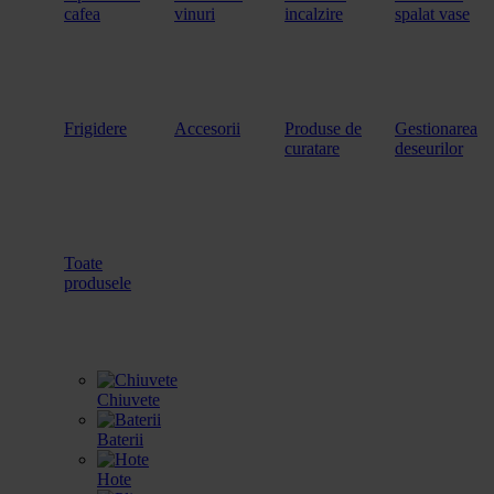
cafea
vinuri
incalzire
spalat vase
Frigidere
Accesorii
Produse de
Gestionarea
curatare
deseurilor
Toate
produsele
Chiuvete
Baterii
Hote