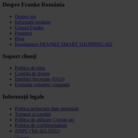
Despre Franke România
Despre noi
Informatii produse
Grupul Franke
Parteneri
Blog
Regulament FRANKE SMART SHOPPING 602
Suport clienți
Politica de retur
Condiții de livrare
Întrebări frecvente (FAQ)
Formular retragere comanda
Informații legale
Politica prelucrare date personale
Termeni si conditii
Politica de utilizare Cookie-uri
Politica de confidențialitate
ANPC (Tel: 021.9551)