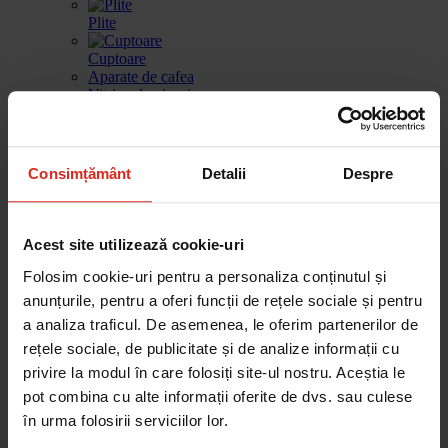
Plite
Cuptoare
Aparate de cafea
Vitrina de vinuri
Sertar de incalzire
Masini de spalat vase
Consimțământ
Detalii
Despre
Frigidere
Gestionarea deseurilor
Produse de curatare
Acest site utilizează cookie-uri
Accesorii
Piese de schimb
Folosim cookie-uri pentru a personaliza conținutul și
anunțurile, pentru a oferi funcții de rețele sociale și pentru
Cautare dupa produse
Cautare dupa piesa
a analiza traficul. De asemenea, le oferim partenerilor de
rețele sociale, de publicitate și de analize informații cu
privire la modul în care folosiți site-ul nostru. Aceștia le
pot combina cu alte informații oferite de dvs. sau culese
Cautare dupa produse
Cautare dupa piesa
în urma folosirii serviciilor lor.
Catalog