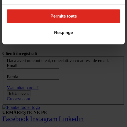
Cum aleg
Devino partener
Parteneri
Permite toate
Contact
Account
Respinge
Conectare client
Clienti înregistrati
Daca aveti un cont creat, conectati-va cu adresa de email.
Email
Parola
V-ati uitat parola?
Intră in cont
Creeaza cont
URMĂREȘTE-NE PE
Facebook
Instagram
Linkedin