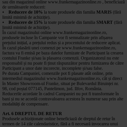
sau din magazinul online www.frankemagazinonline.ro , beneficiază
de următoarele reduceri:
⦁
Reducere de 10%
la toate produsele din familia
MARIS
(fără
limită minimă de achiziție).
⦁
Reducere de 15%
la toate produsele din familia
SMART
(fără
limită minimă de achiziție).
În cazul magazinului online www.frankemagazinonline.ro,
produsele incluse în Campanie vor fi semnalizate prin afișarea
prețului inițial, a prețului redus și a procentului de reducere aplicat.
În cazul plasării unei comenzi pe www.frankemagazinonline.ro,
factura va fi emisă pe baza datelor furnizate de Participant la crearea
contului Franke și/sau la plasarea comenzii. Organizatorul nu este
responsabil și nu poate fi ținut răspunzător pentru furnizarea de către
Participant a unor date incorecte, incomplete și/sau false.
Pe durata Campaniei, comenzile pot fi plasate atât online, prin
intermediul magazinului www.frankemagazinonline.ro, cât și direct
în Master Showroom-ul Franke, situat pe Bulevardul Biruinței nr.
98, cod poștal 077145, Pantelimon, jud. Ilfov, România.
Reducerile acordate în cadrul Campaniei nu pot fi transformate în
bani și nu se acordă contravaloarea acestora în numerar sau prin alte
modalități de compensare.
Art. 6 DREPTUL DE RETUR
Produsele achiziționate online beneficiază de dreptul de retur în
termen de 14 zile calendaristice, fără a fi necesară invocarea unui