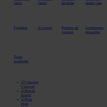
cafea
vinuri
incalzire
spalat vase
Frigidere
Accesorii
Produse de
Gestionarea
curatare
deseurilor
Toate
produsele
Chiuvete
Baterii
Hote