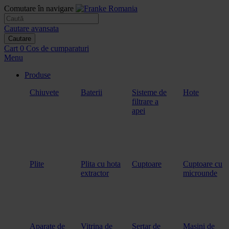
Comutare în navigare
Cautare avansata
Cautare
Cart
0
Cos de cumparaturi
Menu
Produse
Chiuvete
Baterii
Sisteme de
Hote
filtrare a
apei
Plite
Plita cu hota
Cuptoare
Cuptoare cu
extractor
microunde
Aparate de
Vitrina de
Sertar de
Masini de