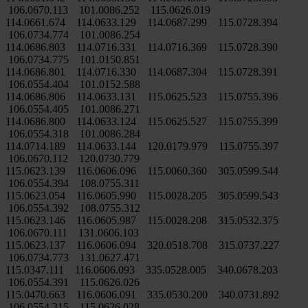
106.0670.113 101.0086.252 115.0626.019
114.0661.674 114.0633.129 114.0687.299 115.0728.394
106.0734.774 101.0086.254
114.0686.803 114.0716.331 114.0716.369 115.0728.390
106.0734.775 101.0150.851
114.0686.801 114.0716.330 114.0687.304 115.0728.391
106.0554.404 101.0152.588
114.0686.806 114.0633.131 115.0625.523 115.0755.396
106.0554.405 101.0086.271
114.0686.800 114.0633.124 115.0625.527 115.0755.399
106.0554.318 101.0086.284
114.0714.189 114.0633.144 120.0179.979 115.0755.397
106.0670.112 120.0730.779
115.0623.139 116.0606.096 115.0060.360 305.0599.544
106.0554.394 108.0755.311
115.0623.054 116.0605.990 115.0028.205 305.0599.543
106.0554.392 108.0755.312
115.0623.146 116.0605.987 115.0028.208 315.0532.375
106.0670.111 131.0606.103
115.0623.137 116.0606.094 320.0518.708 315.0737.227
106.0734.773 131.0627.471
115.0347.111 116.0606.093 335.0528.005 340.0678.203
106.0554.391 115.0626.026
115.0470.663 116.0606.091 335.0530.200 340.0731.892
106.0554.315 115.0626.028