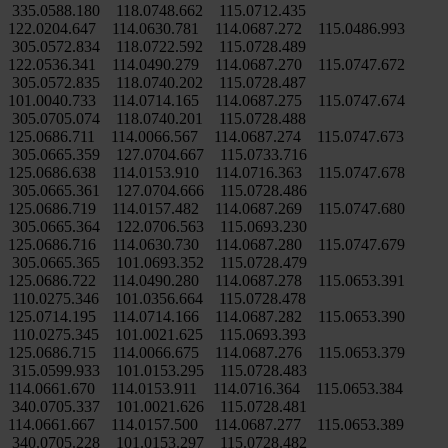
335.0588.180 118.0748.662 115.0712.435
122.0204.647 114.0630.781 114.0687.272 115.0486.993
305.0572.834 118.0722.592 115.0728.489
122.0536.341 114.0490.279 114.0687.270 115.0747.672
305.0572.835 118.0740.202 115.0728.487
101.0040.733 114.0714.165 114.0687.275 115.0747.674
305.0705.074 118.0740.201 115.0728.488
125.0686.711 114.0066.567 114.0687.274 115.0747.673
305.0665.359 127.0704.667 115.0733.716
125.0686.638 114.0153.910 114.0716.363 115.0747.678
305.0665.361 127.0704.666 115.0728.486
125.0686.719 114.0157.482 114.0687.269 115.0747.680
305.0665.364 122.0706.563 115.0693.230
125.0686.716 114.0630.730 114.0687.280 115.0747.679
305.0665.365 101.0693.352 115.0728.479
125.0686.722 114.0490.280 114.0687.278 115.0653.391
110.0275.346 101.0356.664 115.0728.478
125.0714.195 114.0714.166 114.0687.282 115.0653.390
110.0275.345 101.0021.625 115.0693.393
125.0686.715 114.0066.675 114.0687.276 115.0653.379
315.0599.933 101.0153.295 115.0728.483
114.0661.670 114.0153.911 114.0716.364 115.0653.384
340.0705.337 101.0021.626 115.0728.481
114.0661.667 114.0157.500 114.0687.277 115.0653.389
340.0705.228 101.0153.297 115.0728.482