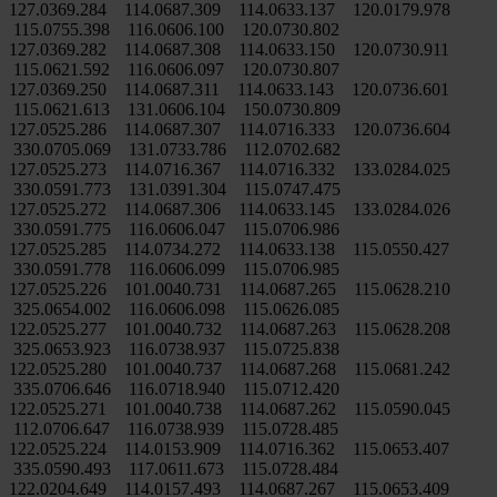
127.0369.284 114.0687.309 114.0633.137 120.0179.978
115.0755.398 116.0606.100 120.0730.802
127.0369.282 114.0687.308 114.0633.150 120.0730.911
115.0621.592 116.0606.097 120.0730.807
127.0369.250 114.0687.311 114.0633.143 120.0736.601
115.0621.613 131.0606.104 150.0730.809
127.0525.286 114.0687.307 114.0716.333 120.0736.604
330.0705.069 131.0733.786 112.0702.682
127.0525.273 114.0716.367 114.0716.332 133.0284.025
330.0591.773 131.0391.304 115.0747.475
127.0525.272 114.0687.306 114.0633.145 133.0284.026
330.0591.775 116.0606.047 115.0706.986
127.0525.285 114.0734.272 114.0633.138 115.0550.427
330.0591.778 116.0606.099 115.0706.985
127.0525.226 101.0040.731 114.0687.265 115.0628.210
325.0654.002 116.0606.098 115.0626.085
122.0525.277 101.0040.732 114.0687.263 115.0628.208
325.0653.923 116.0738.937 115.0725.838
122.0525.280 101.0040.737 114.0687.268 115.0681.242
335.0706.646 116.0718.940 115.0712.420
122.0525.271 101.0040.738 114.0687.262 115.0590.045
112.0706.647 116.0738.939 115.0728.485
122.0525.224 114.0153.909 114.0716.362 115.0653.407
335.0590.493 117.0611.673 115.0728.484
122.0204.649 114.0157.493 114.0687.267 115.0653.409