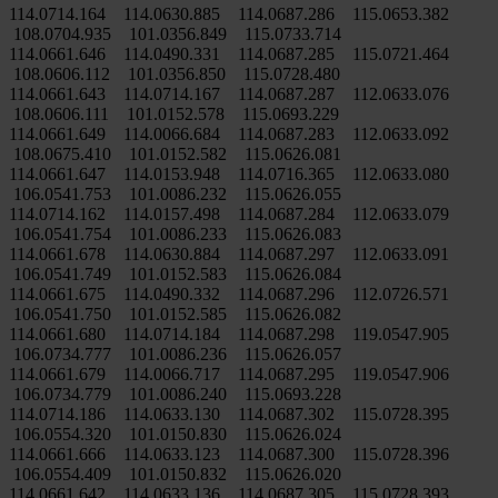
114.0714.164 114.0630.885 114.0687.286 115.0653.382
108.0704.935 101.0356.849 115.0733.714
114.0661.646 114.0490.331 114.0687.285 115.0721.464
108.0606.112 101.0356.850 115.0728.480
114.0661.643 114.0714.167 114.0687.287 112.0633.076
108.0606.111 101.0152.578 115.0693.229
114.0661.649 114.0066.684 114.0687.283 112.0633.092
108.0675.410 101.0152.582 115.0626.081
114.0661.647 114.0153.948 114.0716.365 112.0633.080
106.0541.753 101.0086.232 115.0626.055
114.0714.162 114.0157.498 114.0687.284 112.0633.079
106.0541.754 101.0086.233 115.0626.083
114.0661.678 114.0630.884 114.0687.297 112.0633.091
106.0541.749 101.0152.583 115.0626.084
114.0661.675 114.0490.332 114.0687.296 112.0726.571
106.0541.750 101.0152.585 115.0626.082
114.0661.680 114.0714.184 114.0687.298 119.0547.905
106.0734.777 101.0086.236 115.0626.057
114.0661.679 114.0066.717 114.0687.295 119.0547.906
106.0734.779 101.0086.240 115.0693.228
114.0714.186 114.0633.130 114.0687.302 115.0728.395
106.0554.320 101.0150.830 115.0626.024
114.0661.666 114.0633.123 114.0687.300 115.0728.396
106.0554.409 101.0150.832 115.0626.020
114.0661.642 114.0633.136 114.0687.305 115.0728.393