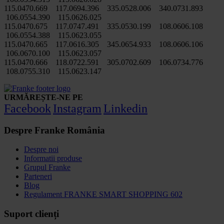
115.0470.669 117.0694.396 335.0528.006 340.0731.893
106.0554.390 115.0626.025
115.0470.675 117.0747.491 335.0530.199 108.0606.108
106.0554.388 115.0623.055
115.0470.665 117.0616.305 345.0654.933 108.0606.106
106.0670.100 115.0623.057
115.0470.666 118.0722.591 305.0702.609 106.0734.776
108.0755.310 115.0623.147
URMĂREȘTE-NE PE
Facebook
Instagram
Linkedin
Despre Franke România
Despre noi
Informatii produse
Grupul Franke
Parteneri
Blog
Regulament FRANKE SMART SHOPPING 602
Suport clienți