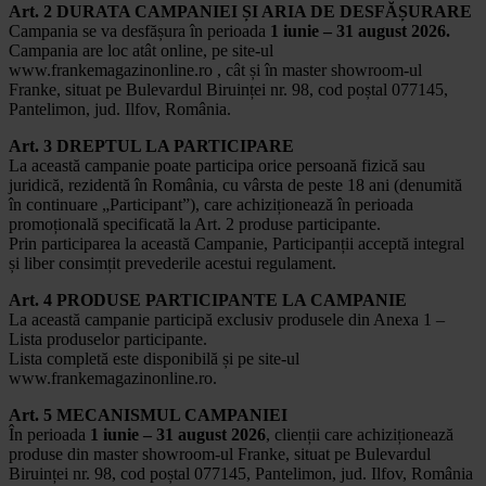
Art. 2 DURATA CAMPANIEI ȘI ARIA DE DESFĂȘURARE
Campania se va desfășura în perioada
1 iunie – 31 august 2026.
Campania are loc atât online, pe site-ul
www.frankemagazinonline.ro , cât și în master showroom-ul
Franke, situat pe Bulevardul Biruinței nr. 98, cod poștal 077145,
Pantelimon, jud. Ilfov, România.
Art. 3 DREPTUL LA PARTICIPARE
La această campanie poate participa orice persoană fizică sau
juridică, rezidentă în România, cu vârsta de peste 18 ani (denumită
în continuare „Participant”), care achiziționează în perioada
promoțională specificată la Art. 2 produse participante.
Prin participarea la această Campanie, Participanții acceptă integral
și liber consimțit prevederile acestui regulament.
Art. 4 PRODUSE PARTICIPANTE LA CAMPANIE
La această campanie participă exclusiv produsele din Anexa 1 –
Lista produselor participante.
Lista completă este disponibilă și pe site-ul
www.frankemagazinonline.ro.
Art. 5 MECANISMUL CAMPANIEI
În perioada
1 iunie – 31 august 2026
, clienții care achiziționează
produse din master showroom-ul Franke, situat pe Bulevardul
Biruinței nr. 98, cod poștal 077145, Pantelimon, jud. Ilfov, România