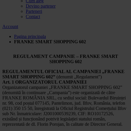
Cum aleg
Devino partener
Parteneri
Contact
Account
Pagina principala
FRANKE SMART SHOPPING 602
REGULAMENT CAMPANIE – FRANKE SMART
SHOPPING 602
REGULAMENTUL OFICIAL AL CAMPANIEI „FRANKE
SMART SHOPPING 602”
(denumit „Regulament”)
Art. 1 ORGANIZATORUL CAMPANIEI
Organizatorul campaniei „FRANKE SMART SHOPPING 602”
(denumită în continuare „Campania”) este organizată de către
FRANKE ROMÂNIA SRL, cu sediul social: Bulevardul Biruinței
nr. 98, cod poștal 077145, Pantelimon, jud. Ilfov, România, telefon
(021) 350 15 50, înregistrată la Oficiul Registrului Comerțului Ilfov
sub Nr. înmatriculare: J2001000539239, CIF: RO10172526,
existând și funcționând potrivit legislației statului român,
reprezentată de dl. Florin Porojan, în calitate de Director General.