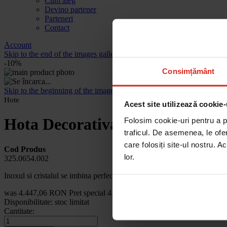
Cum aleg
Devino partener
Parteneri
Contact
Account
Skip to the end of the images gallery
-10%
Consimțământ
Skip to the beginning of the images gallery
Hote
Acest site utilizează cookie-
Hota Decorativa FCR 925 TC 
Folosim cookie-uri pentru a pe
traficul. De asemenea, le ofer
care folosiți site-ul nostru. A
Cod Produs
lor.
325.0654.002
Inoxul si cristalul se imbina perfect cu caminul si cu detaliile metalice.
was
4.447,06 RON
Pret special
4.005,98 RON
36,30 RON
Disponibilitate:
stoc limitat
Cantitate: