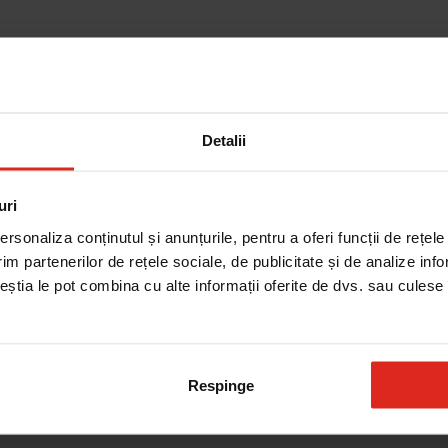
Detalii
uri
BK/XS NG Inox/Nero
rsonaliza conținutul și anunțurile, pentru a oferi funcții de rețele
im partenerilor de rețele sociale, de publicitate și de analize info
ceștia le pot combina cu alte informații oferite de dvs. sau culese î
Respinge