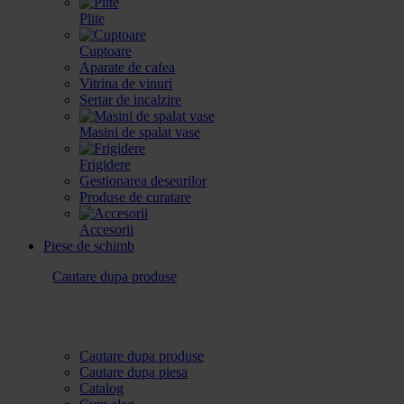
Plite
Cuptoare
Aparate de cafea
Vitrina de vinuri
Sertar de incalzire
Masini de spalat vase
Frigidere
Gestionarea deseurilor
Produse de curatare
Accesorii
Piese de schimb
Cautare dupa produse
Cautare dupa produse
Cautare dupa piesa
Catalog