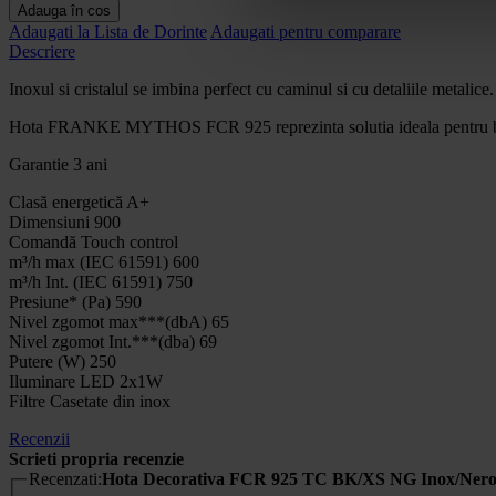
Adauga în cos
Adaugati la Lista de Dorinte
Adaugati pentru comparare
Descriere
Inoxul si cristalul se imbina perfect cu caminul si cu detaliile metalice.
Hota FRANKE MYTHOS FCR 925 reprezinta solutia ideala pentru bucatar
Garantie 3 ani
Clasă energetică A+
Dimensiuni 900
Comandă Touch control
m³/h max (IEC 61591) 600
m³/h Int. (IEC 61591) 750
Presiune* (Pa) 590
Nivel zgomot max***(dbA) 65
Nivel zgomot Int.***(dba) 69
Putere (W) 250
Iluminare LED 2x1W
Filtre Casetate din inox
Recenzii
Scrieti propria recenzie
Recenzati:
Hota Decorativa FCR 925 TC BK/XS NG Inox/Ner