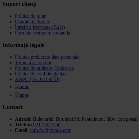
Suport clienți
Politica de retur
Condiții de livrare
Întrebări frecvente (FAQ)
Formular retragere comanda
Informații legale
Politica prelucrare date personale
Termeni si conditii
Politica de utilizare Cookie-uri
Politica de confidențialitate
ANPC (Tel: 021.9551)
Contact
Adresă:
Bulevardul Biruinței 98, Pantelimon, Ilfov,
cod poștal
Telefon:
021 350 1550
Email:
info.fro@franke.com