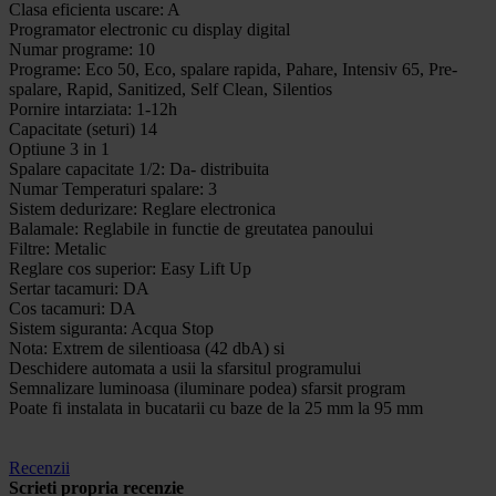
Clasa eficienta uscare: A
Programator electronic cu display digital
Numar programe: 10
Programe: Eco 50, Eco, spalare rapida, Pahare, Intensiv 65, Pre-
spalare, Rapid, Sanitized, Self Clean, Silentios
Pornire intarziata: 1-12h
Capacitate (seturi) 14
Optiune 3 in 1
Spalare capacitate 1/2: Da- distribuita
Numar Temperaturi spalare: 3
Sistem dedurizare: Reglare electronica
Balamale: Reglabile in functie de greutatea panoului
Filtre: Metalic
Reglare cos superior: Easy Lift Up
Sertar tacamuri: DA
Cos tacamuri: DA
Sistem siguranta: Acqua Stop
Nota: Extrem de silentioasa (42 dbA) si
Deschidere automata a usii la sfarsitul programului
Semnalizare luminoasa (iluminare podea) sfarsit program
Poate fi instalata in bucatarii cu baze de la 25 mm la 95 mm
Recenzii
Scrieti propria recenzie