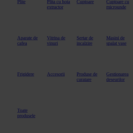
Plite
Plita cu hota
Cuptoare
Cuptoare cu
extractor
microunde
Aparate de
Vitrina de
Sertar de
Masini de
cafea
vinuri
incalzire
spalat vase
Frigidere
Accesorii
Produse de
Gestionarea
curatare
deseurilor
Toate
produsele