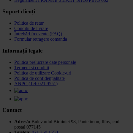
Regulament FRANKE SMART SHOPPING 602
Suport clienți
Politica de retur
Condiții de livrare
Întrebări frecvente (FAQ)
Formular retragere comanda
Informații legale
Politica prelucrare date personale
Termeni si conditii
Politica de utilizare Cookie-uri
Politica de confidențialitate
ANPC (Tel: 021.9551)
Contact
Adresă:
Bulevardul Biruinței 98, Pantelimon, Ilfov,
cod
poștal 077145
Telefon:
021 350 1550