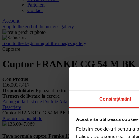
Parteneri
Contact
Account
Skip to the end of the images gallery
Skip to the beginning of the images gallery
Cuptoare
Cuptor FRANKE CG 54 M BK N
Cod Produs
116.0017.417
Disponibilitate:
Epuizat din stoc
Termen de livrare la cerere
Consimțământ
Adaugati la Lista de Dorinte
Adaugati pentru comparare
Descriere
Cuptor FRANKE CG 54 M BK Negru 116.0017.417
Produse compatibile
Acest site utilizează cookie-
Folosim cookie-uri pentru a pe
Tava normala cuptor Franke 133.0047.069
traficul. De asemenea, le ofer