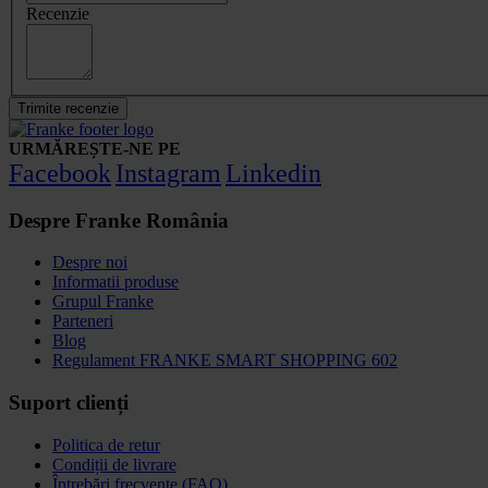
Recenzie
Trimite recenzie
URMĂREȘTE-NE PE
Facebook
Instagram
Linkedin
Despre Franke România
Despre noi
Informatii produse
Grupul Franke
Parteneri
Blog
Regulament FRANKE SMART SHOPPING 602
Suport clienți
Politica de retur
Condiții de livrare
Întrebări frecvente (FAQ)