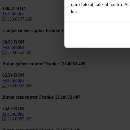
care folosiți site-ul nostru. A
130,47 RON
lor.
Vezi produs
Lampa cu bec cuptor Franke 133.0047.108
98,93 RON
Vezi produs
Buton galben cuptor Franke 133.0052.405
82,31 RON
Vezi produs
Buton ceas cuptor Franke 133.0052.407
73,68 RON
Vezi produs