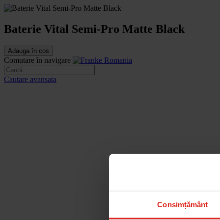
Baterie Vital Semi-Pro Matte Black
Adauga în cos
Comutare în navigare
Cautare avansata
Consimțământ