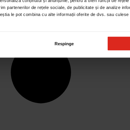
rsonaliza conținutul și anunțurile, pentru a oferi funcții de rețele
im partenerilor de rețele sociale, de publicitate și de analize info
ceștia le pot combina cu alte informații oferite de dvs. sau culese î
Respinge