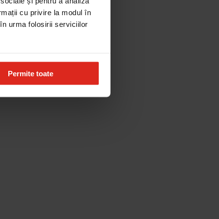
 sociale și pentru a analiza
rmații cu privire la modul în
n urma folosirii serviciilor
Permite toate