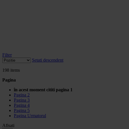
Filter
Setati descendent
198
items
Pagina
în acest moment cititi pagina
1
Pagina
2
Pagina
3
Pagina
4
Pagina
5
Pagina
Urmatorul
Afisati