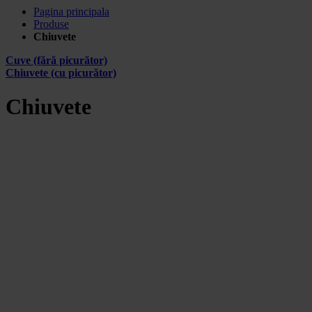
Pagina principala
Produse
Chiuvete
Cuve (fără picurător)
Chiuvete (cu picurător)
Chiuvete