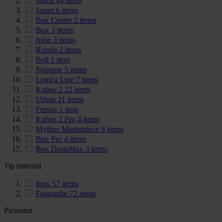
Maris
44
items
Smart
6
items
Box Center
2
items
Box
3
items
Aton
3
items
Rondo
2
items
Bell
1
item
Neptune
5
items
Logica Line
7
items
Kubus 2
22
items
Urban
21
items
Fresno
1
item
Kubus 2 Pro
4
items
Mythos Masterpiece
6
items
Box Pro
4
items
Box DrainMax
3
items
Tip material
Inox
57
items
Fragranite
72
items
Picurator