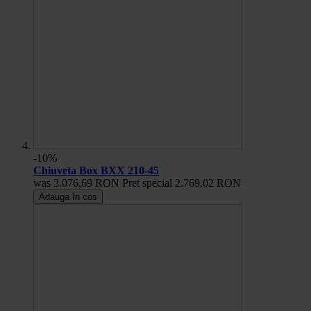
-10%
Chiuveta Box BXX 210-45
was
3.076,69 RON
Pret special
2.769,02 RON
Adauga în cos