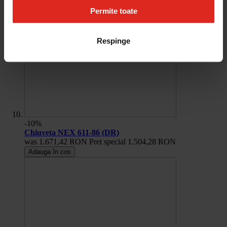
Permite toate
Respinge
-10%
Chiuveta NEX 611-86 (DR)
was
1.671,42 RON
Pret special
1.504,28 RON
Adauga în cos