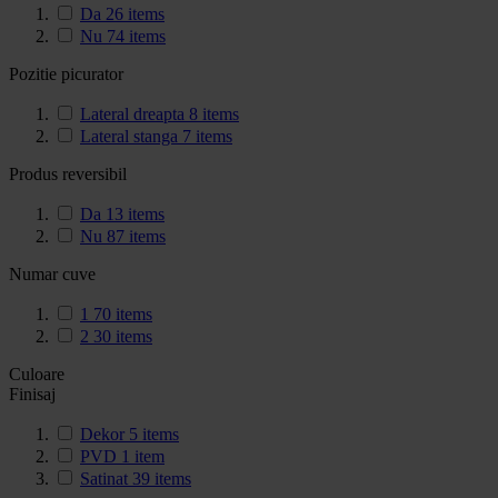
Da
26
items
Nu
74
items
Pozitie picurator
Lateral dreapta
8
items
Lateral stanga
7
items
Produs reversibil
Da
13
items
Nu
87
items
Numar cuve
1
70
items
2
30
items
Culoare
Finisaj
Dekor
5
items
PVD
1
item
Satinat
39
items