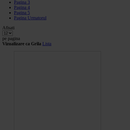
Pagina
3
Pagina
4
Pagina
5
Pagina
Urmatorul
Afisati
pe pagina
Vizualizare ca
Grila
Lista