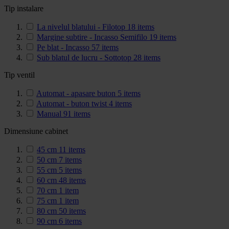
Tip instalare
La nivelul blatului - Filotop
18
items
Margine subtire - Incasso Semifilo
19
items
Pe blat - Incasso
57
items
Sub blatul de lucru - Sottotop
28
items
Tip ventil
Automat - apasare buton
5
items
Automat - buton twist
4
items
Manual
91
items
Dimensiune cabinet
45 cm
11
items
50 cm
7
items
55 cm
5
items
60 cm
48
items
70 cm
1
item
75 cm
1
item
80 cm
50
items
90 cm
6
items