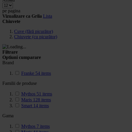
pe pagina
Vizualizare ca
Grila
Lista
Chiuvete
Cuve (fără picurător)
Chiuvete (cu picurător)
Filtrare
Optiuni cumparare
Brand
Franke
54
items
Familii de produse
Mythos
51
items
Maris
128
items
Smart
14
items
Gama
Mythos
7
items