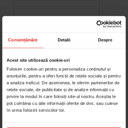
Consimțământ
Detalii
Despre
Acest site utilizează cookie-uri
Folosim cookie-uri pentru a personaliza conținutul și
anunțurile, pentru a oferi funcții de rețele sociale și pentru
a analiza traficul. De asemenea, le oferim partenerilor de
-10%
rețele sociale, de publicitate și de analize informații cu
Chiuveta Maris MRG 610-60
privire la modul în care folosiți site-ul nostru. Aceștia le
was
2.576,33 RON
Pret special
2.318,70 RON
pot combina cu alte informații oferite de dvs. sau culese
Adauga în cos
în urma folosirii serviciilor lor.