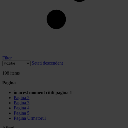
Filter
Setati descendent
198
items
Pagina
în acest moment cititi pagina
1
Pagina
2
Pagina
3
Pagina
4
Pagina
5
Pagina
Urmatorul
Afisati