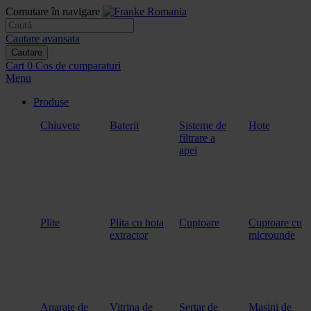
Comutare în navigare
Cautare avansata
Cautare
Cart
0
Cos de cumparaturi
Menu
Produse
Chiuvete
Baterii
Sisteme de
Hote
filtrare a
apei
Plite
Plita cu hota
Cuptoare
Cuptoare cu
extractor
microunde
Aparate de
Vitrina de
Sertar de
Masini de