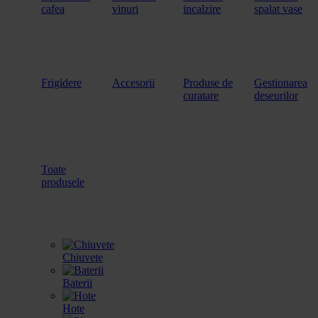
cafea
vinuri
incalzire
spalat vase
Frigidere
Accesorii
Produse de
Gestionarea
curatare
deseurilor
Toate
produsele
Chiuvete
Baterii
Hote