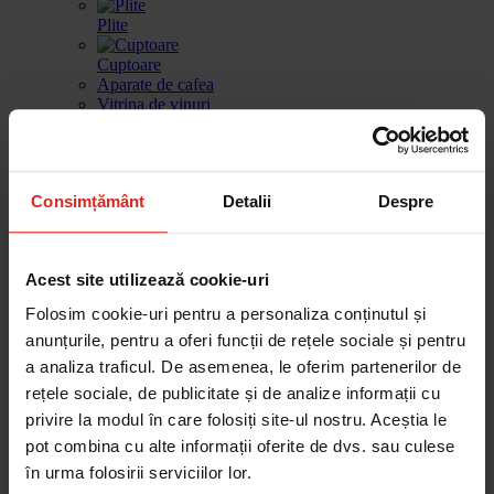
Plite
Cuptoare
Aparate de cafea
Vitrina de vinuri
Sertar de incalzire
Masini de spalat vase
Consimțământ
Detalii
Despre
Frigidere
Gestionarea deseurilor
Produse de curatare
Acest site utilizează cookie-uri
Accesorii
Piese de schimb
Folosim cookie-uri pentru a personaliza conținutul și
Cautare dupa produse
Cautare dupa piesa
anunțurile, pentru a oferi funcții de rețele sociale și pentru
a analiza traficul. De asemenea, le oferim partenerilor de
rețele sociale, de publicitate și de analize informații cu
privire la modul în care folosiți site-ul nostru. Aceștia le
Cautare dupa produse
pot combina cu alte informații oferite de dvs. sau culese
Cautare dupa piesa
în urma folosirii serviciilor lor.
Catalog