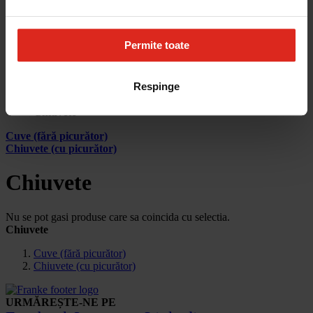
Cum aleg
Devino partener
Parteneri
Contact
Permite toate
Account
Respinge
Pagina principala
Produse
Chiuvete
Cuve (fără picurător)
Chiuvete (cu picurător)
Chiuvete
Nu se pot gasi produse care sa coincida cu selectia.
Chiuvete
Cuve (fără picurător)
Chiuvete (cu picurător)
URMĂREȘTE-NE PE