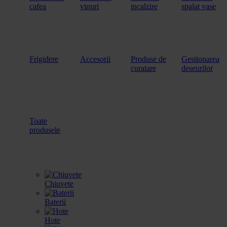
cafea
vinuri
incalzire
spalat vase
Frigidere
Accesorii
Produse de
Gestionarea
curatare
deseurilor
Toate
produsele
Chiuvete
Baterii
Hote