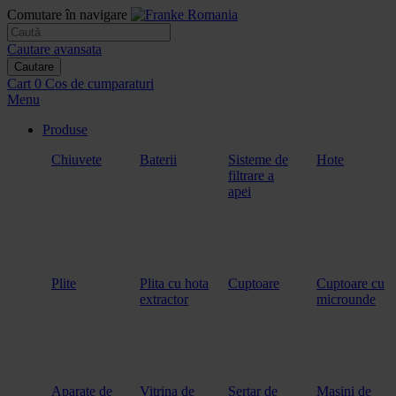
Comutare în navigare
Cautare avansata
Cautare
Cart
0
Cos de cumparaturi
Menu
Produse
Chiuvete
Baterii
Sisteme de
Hote
filtrare a
apei
Plite
Plita cu hota
Cuptoare
Cuptoare cu
extractor
microunde
Aparate de
Vitrina de
Sertar de
Masini de