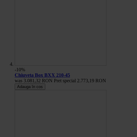
-10%
Chiuveta Box BXX 210-45
was
3.081,32 RON
Pret special
2.773,19 RON
Adauga în cos