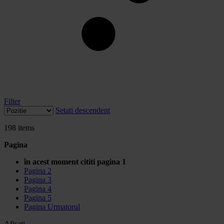
Filter
Setati descendent
198
items
Pagina
în acest moment cititi pagina
1
Pagina
2
Pagina
3
Pagina
4
Pagina
5
Pagina
Urmatorul
Afisati