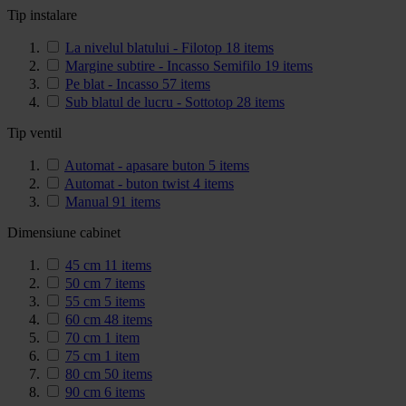
Tip instalare
La nivelul blatului - Filotop
18
items
Margine subtire - Incasso Semifilo
19
items
Pe blat - Incasso
57
items
Sub blatul de lucru - Sottotop
28
items
Tip ventil
Automat - apasare buton
5
items
Automat - buton twist
4
items
Manual
91
items
Dimensiune cabinet
45 cm
11
items
50 cm
7
items
55 cm
5
items
60 cm
48
items
70 cm
1
item
75 cm
1
item
80 cm
50
items
90 cm
6
items