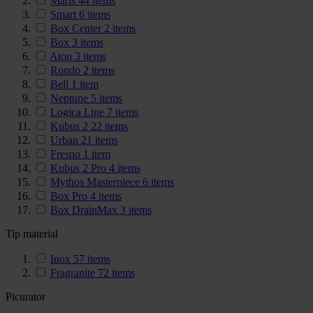
Maris
44
items
Smart
6
items
Box Center
2
items
Box
3
items
Aton
3
items
Rondo
2
items
Bell
1
item
Neptune
5
items
Logica Line
7
items
Kubus 2
22
items
Urban
21
items
Fresno
1
item
Kubus 2 Pro
4
items
Mythos Masterpiece
6
items
Box Pro
4
items
Box DrainMax
3
items
Tip material
Inox
57
items
Fragranite
72
items
Picurator