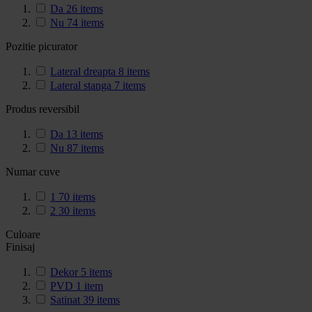
Da
26
items
Nu
74
items
Pozitie picurator
Lateral dreapta
8
items
Lateral stanga
7
items
Produs reversibil
Da
13
items
Nu
87
items
Numar cuve
1
70
items
2
30
items
Culoare
Finisaj
Dekor
5
items
PVD
1
item
Satinat
39
items