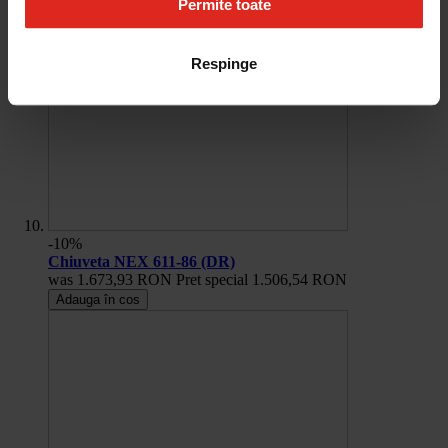
Permite toate
Respinge
-10%
Chiuveta NEX 611-86 (DR)
was
1.673,93 RON
Pret special
1.506,54 RON
Adauga în cos