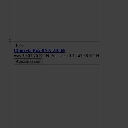
-10%
Chiuveta Box BXX 210-68
was
3.603,76 RON
Pret special
3.243,38 RON
Adauga în cos