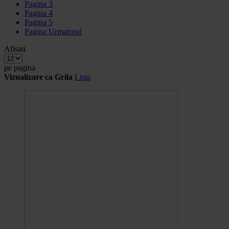
Pagina
3
Pagina
4
Pagina
5
Pagina
Urmatorul
Afisati
pe pagina
Vizualizare ca
Grila
Lista