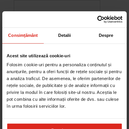
Consimțământ
Detalii
Despre
Acest site utilizează cookie-uri
Folosim cookie-uri pentru a personaliza conținutul și
anunțurile, pentru a oferi funcții de rețele sociale și pentru
a analiza traficul. De asemenea, le oferim partenerilor de
rețele sociale, de publicitate și de analize informații cu
-10%
privire la modul în care folosiți site-ul nostru. Aceștia le
Chiuveta Maris MRG 610-60
pot combina cu alte informații oferite de dvs. sau culese
was
2.580,20 RON
Pret special
2.322,18 RON
în urma folosirii serviciilor lor.
Adauga în cos