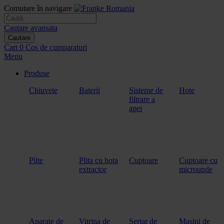
Comutare în navigare
Cautare avansata
Cautare
Cart
0
Cos de cumparaturi
Menu
Produse
Chiuvete
Baterii
Sisteme de
Hote
filtrare a
apei
Plite
Plita cu hota
Cuptoare
Cuptoare cu
extractor
microunde
Aparate de
Vitrina de
Sertar de
Masini de