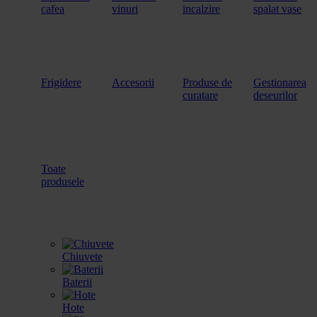
cafea
vinuri
incalzire
spalat vase
Frigidere
Accesorii
Produse de
Gestionarea
curatare
deseurilor
Toate
produsele
Chiuvete
Baterii
Hote