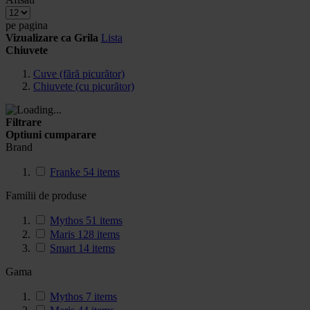
pe pagina
Vizualizare ca
Grila
Lista
Chiuvete
Cuve (fără picurător)
Chiuvete (cu picurător)
Filtrare
Optiuni cumparare
Brand
Franke
54
items
Familii de produse
Mythos
51
items
Maris
128
items
Smart
14
items
Gama
Mythos
7
items