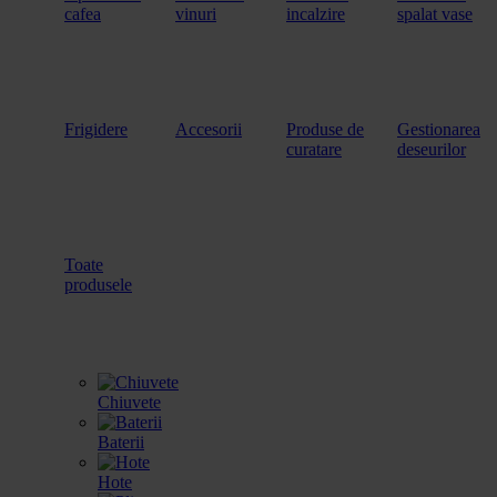
cafea
vinuri
incalzire
spalat vase
Frigidere
Accesorii
Produse de
Gestionarea
curatare
deseurilor
Toate
produsele
Chiuvete
Baterii
Hote