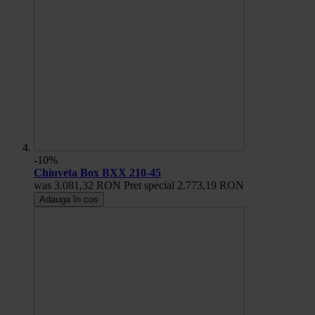
-10%
Chiuveta Box BXX 210-45
was
3.081,32 RON
Pret special
2.773,19 RON
Adauga în cos