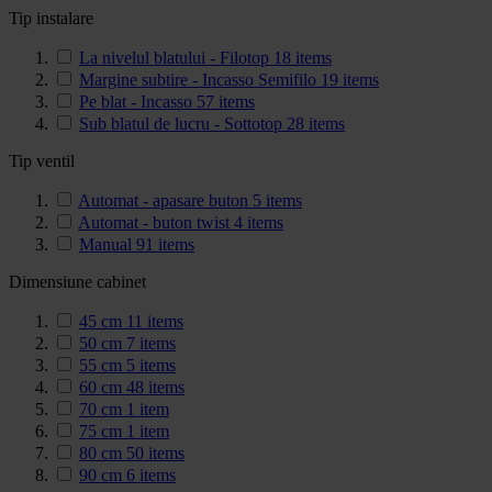
Tip instalare
La nivelul blatului - Filotop
18
items
Margine subtire - Incasso Semifilo
19
items
Pe blat - Incasso
57
items
Sub blatul de lucru - Sottotop
28
items
Tip ventil
Automat - apasare buton
5
items
Automat - buton twist
4
items
Manual
91
items
Dimensiune cabinet
45 cm
11
items
50 cm
7
items
55 cm
5
items
60 cm
48
items
70 cm
1
item
75 cm
1
item
80 cm
50
items
90 cm
6
items