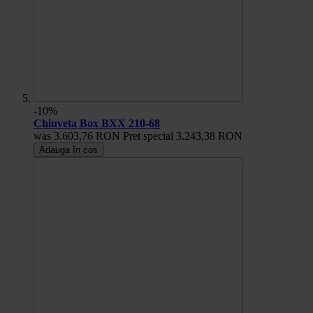
-10%
Chiuveta Box BXX 210-68
was
3.603,76 RON
Pret special
3.243,38 RON
Adauga în cos