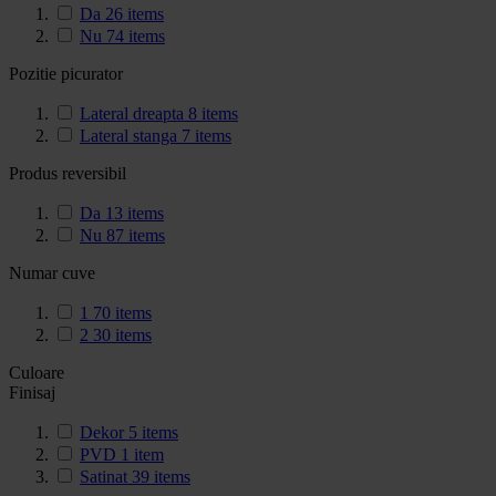
Da
26
items
Nu
74
items
Pozitie picurator
Lateral dreapta
8
items
Lateral stanga
7
items
Produs reversibil
Da
13
items
Nu
87
items
Numar cuve
1
70
items
2
30
items
Culoare
Finisaj
Dekor
5
items
PVD
1
item
Satinat
39
items