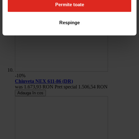
Permite toate
Respinge
-10%
Chiuveta NEX 611-86 (DR)
was
1.673,93 RON
Pret special
1.506,54 RON
Adauga în cos