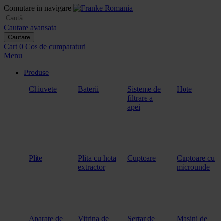
Comutare în navigare
Cautare avansata
Cautare
Cart
0
Cos de cumparaturi
Menu
Produse
Chiuvete
Baterii
Sisteme de
Hote
filtrare a
apei
Plite
Plita cu hota
Cuptoare
Cuptoare cu
extractor
microunde
Aparate de
Vitrina de
Sertar de
Masini de