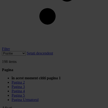
Filter
Setati descendent
198
items
Pagina
în acest moment cititi pagina
1
Pagina
2
Pagina
3
Pagina
4
Pagina
5
Pagina
Urmatorul
Afisati