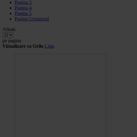
Pagina
3
Pagina
4
Pagina
5
Pagina
Urmatorul
Afisati
pe pagina
Vizualizare ca
Grila
Lista