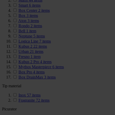
Maris
44
items
Smart
6
items
Box Center
2
items
Box
3
items
Aton
3
items
Rondo
2
items
Bell
1
item
Neptune
5
items
Logica Line
7
items
Kubus 2
22
items
Urban
21
items
Fresno
1
item
Kubus 2 Pro
4
items
Mythos Masterpiece
6
items
Box Pro
4
items
Box DrainMax
3
items
Tip material
Inox
57
items
Fragranite
72
items
Picurator