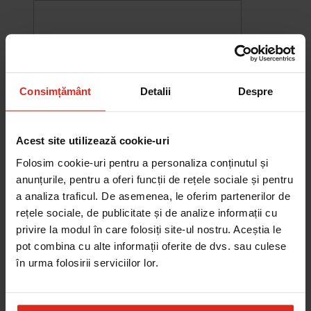
Consimțământ
Detalii
Despre
Acest site utilizează cookie-uri
Folosim cookie-uri pentru a personaliza conținutul și
anunțurile, pentru a oferi funcții de rețele sociale și pentru
a analiza traficul. De asemenea, le oferim partenerilor de
rețele sociale, de publicitate și de analize informații cu
-10%
privire la modul în care folosiți site-ul nostru. Aceștia le
Chiuveta Maris MRG 610-60
was
2.580,20 RON
Pret special
2.322,18 RON
pot combina cu alte informații oferite de dvs. sau culese
Adauga în cos
în urma folosirii serviciilor lor.