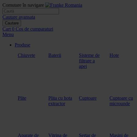
Comutare în navigare
Cautare avansata
Cautare
Cart
0
Cos de cumparaturi
Menu
Produse
Chiuvete
Baterii
Sisteme de
Hote
filtrare a
apei
Plite
Plita cu hota
Cuptoare
Cuptoare cu
extractor
microunde
Aparate de
Vitrina de
Sertar de
Masini de