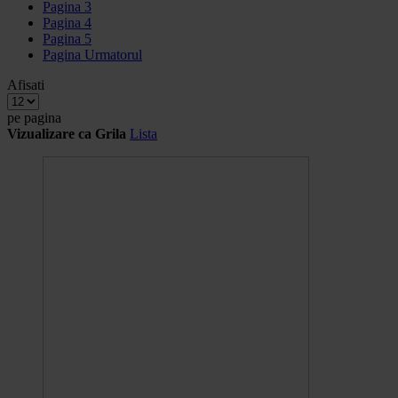
Pagina
3
Pagina
4
Pagina
5
Pagina
Urmatorul
Afisati
pe pagina
Vizualizare ca
Grila
Lista