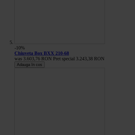
-10%
Chiuveta Box BXX 210-68
was
3.603,76 RON
Pret special
3.243,38 RON
Adauga în cos