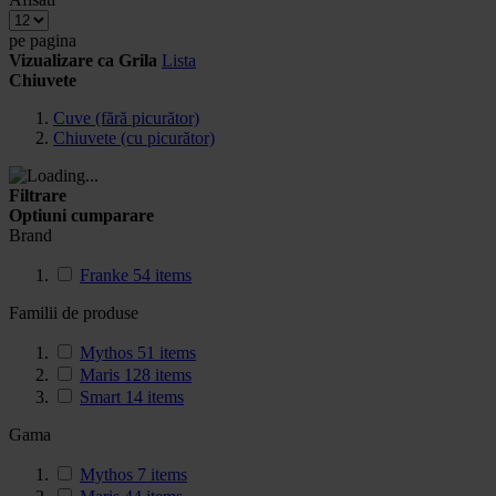
pe pagina
Vizualizare ca
Grila
Lista
Chiuvete
Cuve (fără picurător)
Chiuvete (cu picurător)
Filtrare
Optiuni cumparare
Brand
Franke
54
items
Familii de produse
Mythos
51
items
Maris
128
items
Smart
14
items
Gama
Mythos
7
items