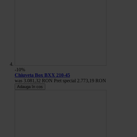
-10%
Chiuveta Box BXX 210-45
was
3.081,32 RON
Pret special
2.773,19 RON
Adauga în cos