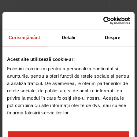
Consimțământ
Detalii
Despre
Acest site utilizează cookie-uri
Folosim cookie-uri pentru a personaliza conținutul și
anunțurile, pentru a oferi funcții de rețele sociale și pentru
a analiza traficul. De asemenea, le oferim partenerilor de
rețele sociale, de publicitate și de analize informații cu
-10%
privire la modul în care folosiți site-ul nostru. Aceștia le
Chiuveta Maris MRG 610-60
pot combina cu alte informații oferite de dvs. sau culese
was
2.580,20 RON
Pret special
2.322,18 RON
în urma folosirii serviciilor lor.
Adauga în cos