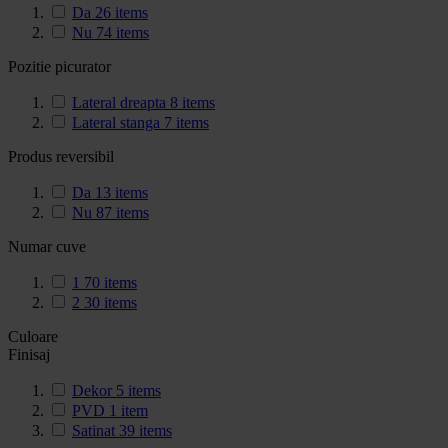
Da
26
items
Nu
74
items
Pozitie picurator
Lateral dreapta
8
items
Lateral stanga
7
items
Produs reversibil
Da
13
items
Nu
87
items
Numar cuve
1
70
items
2
30
items
Culoare
Finisaj
Dekor
5
items
PVD
1
item
Satinat
39
items