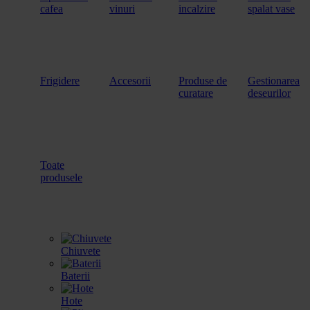
cafea
vinuri
incalzire
spalat vase
Frigidere
Accesorii
Produse de
Gestionarea
curatare
deseurilor
Toate
produsele
Chiuvete
Baterii
Hote