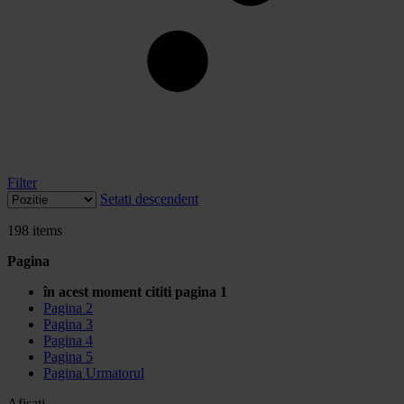
Filter
Setati descendent
198
items
Pagina
în acest moment cititi pagina
1
Pagina
2
Pagina
3
Pagina
4
Pagina
5
Pagina
Urmatorul
Afisati