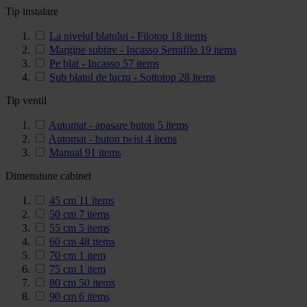
Tip instalare
La nivelul blatului - Filotop
18
items
Margine subtire - Incasso Semifilo
19
items
Pe blat - Incasso
57
items
Sub blatul de lucru - Sottotop
28
items
Tip ventil
Automat - apasare buton
5
items
Automat - buton twist
4
items
Manual
91
items
Dimensiune cabinet
45 cm
11
items
50 cm
7
items
55 cm
5
items
60 cm
48
items
70 cm
1
item
75 cm
1
item
80 cm
50
items
90 cm
6
items