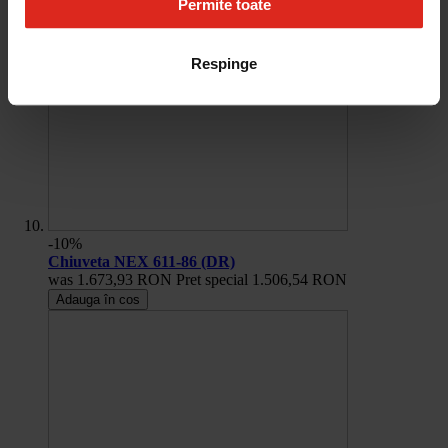
Permite toate
Respinge
-10%
Chiuveta NEX 611-86 (DR)
was
1.673,93 RON
Pret special
1.506,54 RON
Adauga în cos