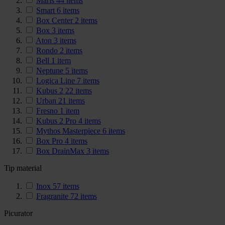
Maris
44
items
Smart
6
items
Box Center
2
items
Box
3
items
Aton
3
items
Rondo
2
items
Bell
1
item
Neptune
5
items
Logica Line
7
items
Kubus 2
22
items
Urban
21
items
Fresno
1
item
Kubus 2 Pro
4
items
Mythos Masterpiece
6
items
Box Pro
4
items
Box DrainMax
3
items
Tip material
Inox
57
items
Fragranite
72
items
Picurator