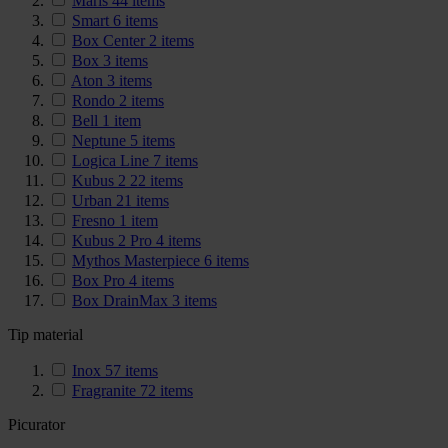
Maris
44
items
Smart
6
items
Box Center
2
items
Box
3
items
Aton
3
items
Rondo
2
items
Bell
1
item
Neptune
5
items
Logica Line
7
items
Kubus 2
22
items
Urban
21
items
Fresno
1
item
Kubus 2 Pro
4
items
Mythos Masterpiece
6
items
Box Pro
4
items
Box DrainMax
3
items
Tip material
Inox
57
items
Fragranite
72
items
Picurator