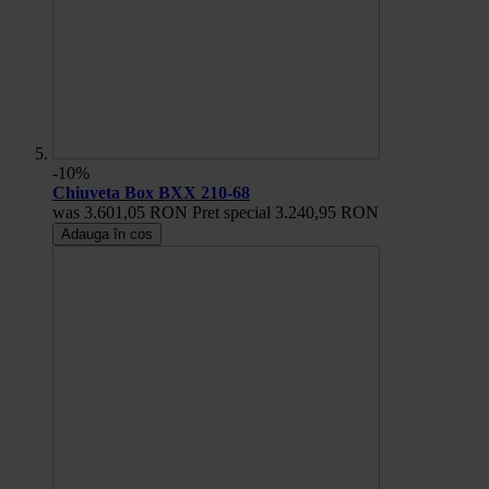
-10%
Chiuveta Box BXX 210-68
was
3.601,05 RON
Pret special
3.240,95 RON
Adauga în cos