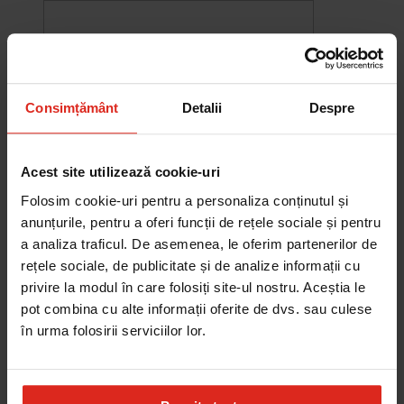
Consimțământ
Detalii
Despre
Acest site utilizează cookie-uri
Folosim cookie-uri pentru a personaliza conținutul și
anunțurile, pentru a oferi funcții de rețele sociale și pentru
a analiza traficul. De asemenea, le oferim partenerilor de
rețele sociale, de publicitate și de analize informații cu
-10%
privire la modul în care folosiți site-ul nostru. Aceștia le
Chiuveta Maris MRG 610-60
pot combina cu alte informații oferite de dvs. sau culese
was
2.578,27 RON
Pret special
2.320,44 RON
în urma folosirii serviciilor lor.
Adauga în cos