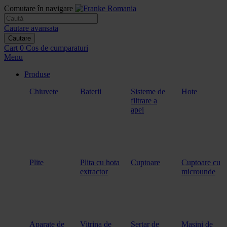
Comutare în navigare
Cautare avansata
Cautare
Cart
0
Cos de cumparaturi
Menu
Produse
Chiuvete
Baterii
Sisteme de
Hote
filtrare a
apei
Plite
Plita cu hota
Cuptoare
Cuptoare cu
extractor
microunde
Aparate de
Vitrina de
Sertar de
Masini de