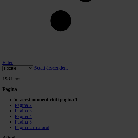
Filter
Setati descendent
198
items
Pagina
în acest moment cititi pagina
1
Pagina
2
Pagina
3
Pagina
4
Pagina
5
Pagina
Urmatorul
Afisati