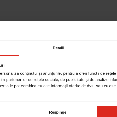
Detalii
Cautare dupa piesa
uri
rsonaliza conținutul și anunțurile, pentru a oferi funcții de rețele
im partenerilor de rețele sociale, de publicitate și de analize info
ceștia le pot combina cu alte informații oferite de dvs. sau culese î
Respinge