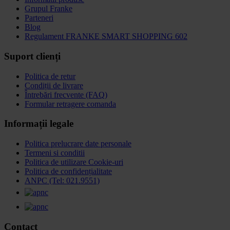
Grupul Franke
Parteneri
Blog
Regulament FRANKE SMART SHOPPING 602
Suport clienți
Politica de retur
Condiții de livrare
Întrebări frecvente (FAQ)
Formular retragere comanda
Informații legale
Politica prelucrare date personale
Termeni si conditii
Politica de utilizare Cookie-uri
Politica de confidențialitate
ANPC (Tel: 021.9551)
Contact