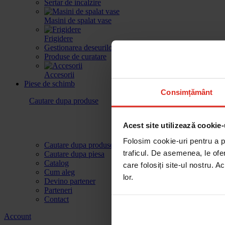
Sertar de incalzire
Masini de spalat vase
Frigidere
Gestionarea deseurilor
Produse de curatare
Accesorii
Piese de schimb
Consimțământ
Cautare dupa produse
Acest site utilizează cookie-
Folosim cookie-uri pentru a pe
Cautare dupa produse
traficul. De asemenea, le ofer
Cautare dupa piesa
Catalog
care folosiți site-ul nostru. A
Cum aleg
lor.
Devino partener
Parteneri
Contact
Account