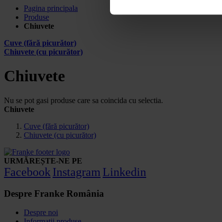
Pagina principala
Produse
Chiuvete
Cuve (fără picurător)
Chiuvete (cu picurător)
Chiuvete
Nu se pot gasi produse care sa coincida cu selectia.
Chiuvete
Cuve (fără picurător)
Chiuvete (cu picurător)
URMĂREȘTE-NE PE
Facebook
Instagram
Linkedin
Despre Franke România
Despre noi
Informatii produse