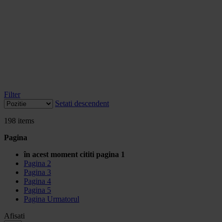
Filter
Setati descendent
198
items
Pagina
în acest moment cititi pagina
1
Pagina
2
Pagina
3
Pagina
4
Pagina
5
Pagina
Urmatorul
Afisati