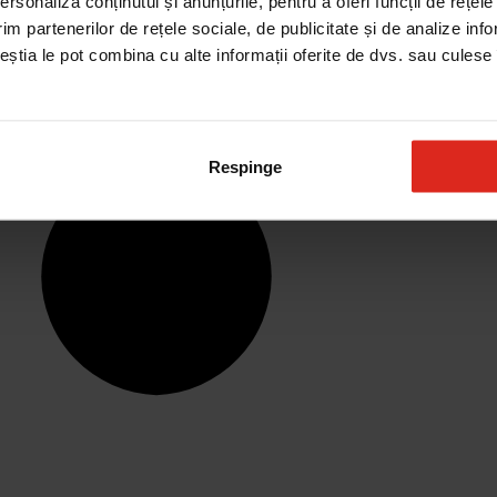
rsonaliza conținutul și anunțurile, pentru a oferi funcții de rețele
im partenerilor de rețele sociale, de publicitate și de analize info
ceștia le pot combina cu alte informații oferite de dvs. sau culese î
Respinge