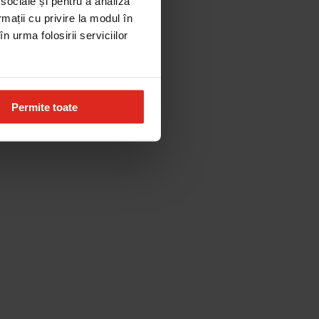
 sociale și pentru a analiza
rmații cu privire la modul în
n urma folosirii serviciilor
Permite toate