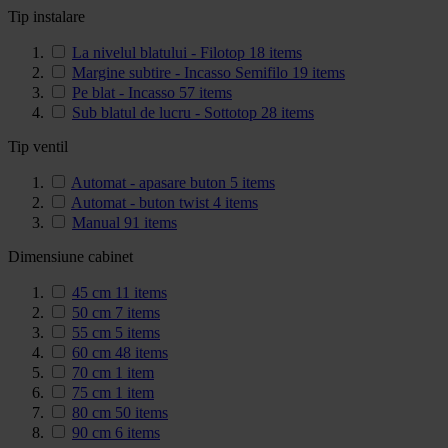
Tip instalare
La nivelul blatului - Filotop
18
items
Margine subtire - Incasso Semifilo
19
items
Pe blat - Incasso
57
items
Sub blatul de lucru - Sottotop
28
items
Tip ventil
Automat - apasare buton
5
items
Automat - buton twist
4
items
Manual
91
items
Dimensiune cabinet
45 cm
11
items
50 cm
7
items
55 cm
5
items
60 cm
48
items
70 cm
1
item
75 cm
1
item
80 cm
50
items
90 cm
6
items