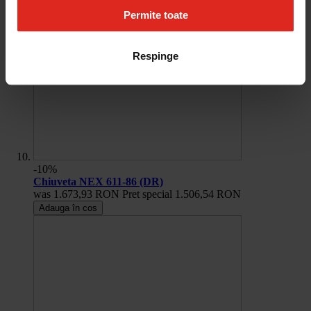
Permite toate
Respinge
-10%
Chiuveta NEX 611-86 (DR)
was
1.673,93 RON
Pret special
1.506,54 RON
Adauga în cos