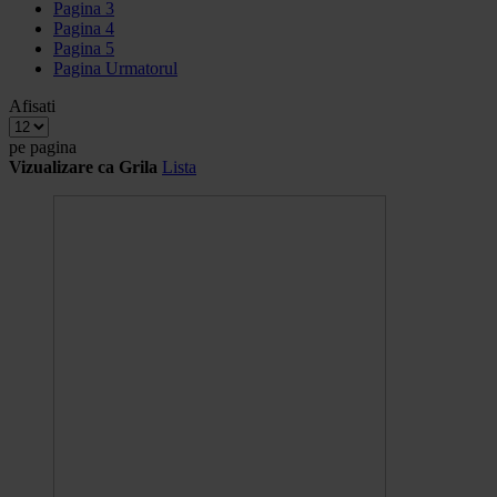
Pagina
3
Pagina
4
Pagina
5
Pagina
Urmatorul
Afisati
pe pagina
Vizualizare ca
Grila
Lista