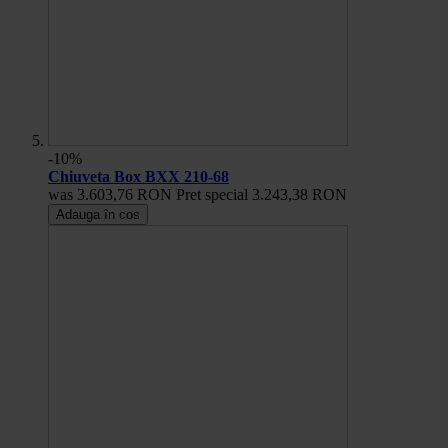
-10%
Chiuveta Box BXX 210-68
was
3.603,76 RON
Pret special
3.243,38 RON
Adauga în cos