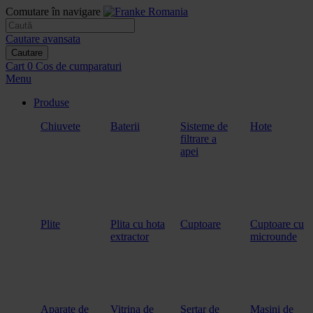
Comutare în navigare
Cautare avansata
Cautare
Cart
0
Cos de cumparaturi
Menu
Produse
Chiuvete
Baterii
Sisteme de
Hote
filtrare a
apei
Plite
Plita cu hota
Cuptoare
Cuptoare cu
extractor
microunde
Aparate de
Vitrina de
Sertar de
Masini de