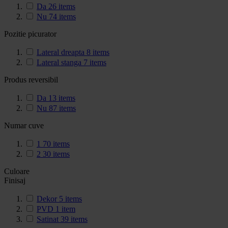
Da
26
items
Nu
74
items
Pozitie picurator
Lateral dreapta
8
items
Lateral stanga
7
items
Produs reversibil
Da
13
items
Nu
87
items
Numar cuve
1
70
items
2
30
items
Culoare
Finisaj
Dekor
5
items
PVD
1
item
Satinat
39
items