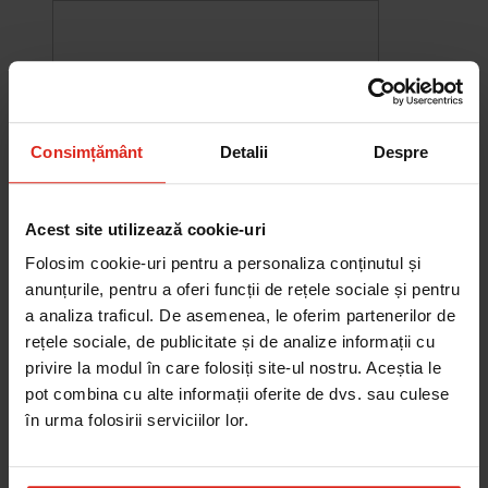
Consimțământ
Detalii
Despre
Acest site utilizează cookie-uri
Folosim cookie-uri pentru a personaliza conținutul și
anunțurile, pentru a oferi funcții de rețele sociale și pentru
a analiza traficul. De asemenea, le oferim partenerilor de
-10%
rețele sociale, de publicitate și de analize informații cu
Chiuveta Maris MRG 610-60
privire la modul în care folosiți site-ul nostru. Aceștia le
was
2.580,20 RON
Pret special
2.322,18 RON
pot combina cu alte informații oferite de dvs. sau culese
Adauga în cos
în urma folosirii serviciilor lor.