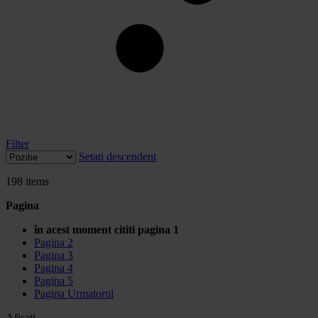
Filter
Setati descendent
198
items
Pagina
în acest moment cititi pagina
1
Pagina
2
Pagina
3
Pagina
4
Pagina
5
Pagina
Urmatorul
Afisati