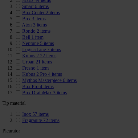
Maris
44
items
Smart
6
items
Box Center
2
items
Box
3
items
Aton
3
items
Rondo
2
items
Bell
1
item
Neptune
5
items
Logica Line
7
items
Kubus 2
22
items
Urban
21
items
Fresno
1
item
Kubus 2 Pro
4
items
Mythos Masterpiece
6
items
Box Pro
4
items
Box DrainMax
3
items
Tip material
Inox
57
items
Fragranite
72
items
Picurator