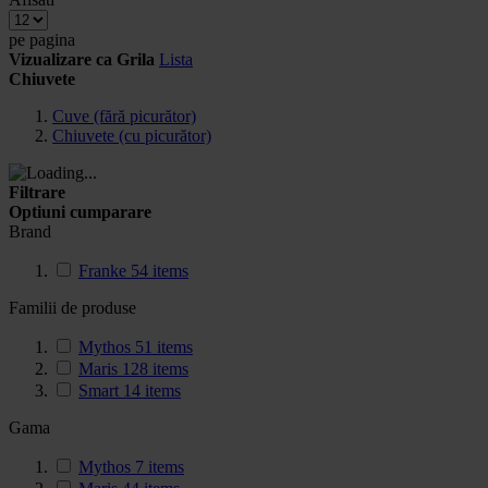
pe pagina
Vizualizare ca
Grila
Lista
Chiuvete
Cuve (fără picurător)
Chiuvete (cu picurător)
Filtrare
Optiuni cumparare
Brand
Franke
54
items
Familii de produse
Mythos
51
items
Maris
128
items
Smart
14
items
Gama
Mythos
7
items