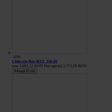
-10%
Chiuveta Box BXX 210-45
was
3.081,32 RON
Pret special
2.773,19 RON
Adauga în cos