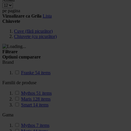
pe pagina
Vizualizare ca
Grila
Lista
Chiuvete
Cuve (fără picurător)
Chiuvete (cu picurător)
Filtrare
Optiuni cumparare
Brand
Franke
54
items
Familii de produse
Mythos
51
items
Maris
128
items
Smart
14
items
Gama
Mythos
7
items