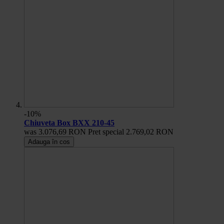
-10%
Chiuveta Box BXX 210-45
was
3.076,69 RON
Pret special
2.769,02 RON
Adauga în cos