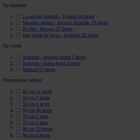
Tip instalare
La nivelul blatului - Filotop
18
items
Margine subtire - Incasso Semifilo
19
items
Pe blat - Incasso
57
items
Sub blatul de lucru - Sottotop
28
items
Tip ventil
Automat - apasare buton
5
items
Automat - buton twist
4
items
Manual
91
items
Dimensiune cabinet
45 cm
11
items
50 cm
7
items
55 cm
5
items
60 cm
48
items
70 cm
1
item
75 cm
1
item
80 cm
50
items
90 cm
6
items