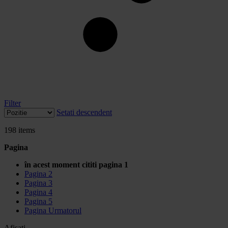
Filter
Setati descendent
198
items
Pagina
în acest moment cititi pagina
1
Pagina
2
Pagina
3
Pagina
4
Pagina
5
Pagina
Urmatorul
Afisati