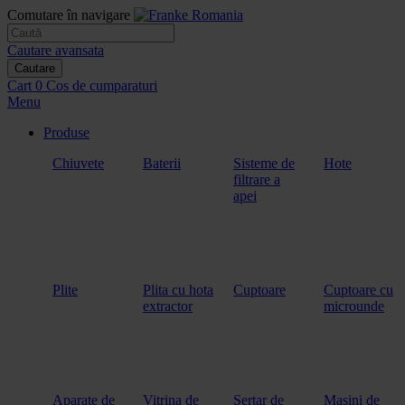
Comutare în navigare
Cautare avansata
Cautare
Cart
0
Cos de cumparaturi
Menu
Produse
Chiuvete
Baterii
Sisteme de
Hote
filtrare a
apei
Plite
Plita cu hota
Cuptoare
Cuptoare cu
extractor
microunde
Aparate de
Vitrina de
Sertar de
Masini de