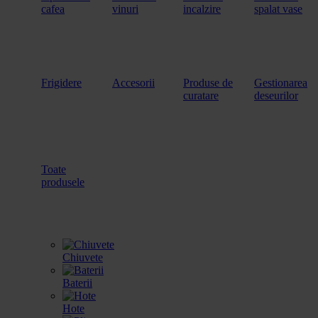
cafea
vinuri
incalzire
spalat vase
Frigidere
Accesorii
Produse de
Gestionarea
curatare
deseurilor
Toate
produsele
Chiuvete
Baterii
Hote