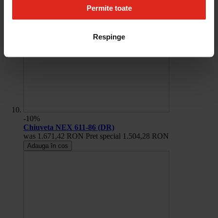
Permite toate
Respinge
-10%
Chiuveta NEX 611-86 (DR)
was
1.671,42 RON
Pret special
1.504,28 RON
Adauga în cos