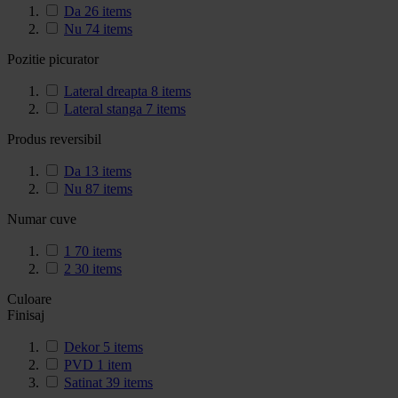
Da
26
items
Nu
74
items
Pozitie picurator
Lateral dreapta
8
items
Lateral stanga
7
items
Produs reversibil
Da
13
items
Nu
87
items
Numar cuve
1
70
items
2
30
items
Culoare
Finisaj
Dekor
5
items
PVD
1
item
Satinat
39
items