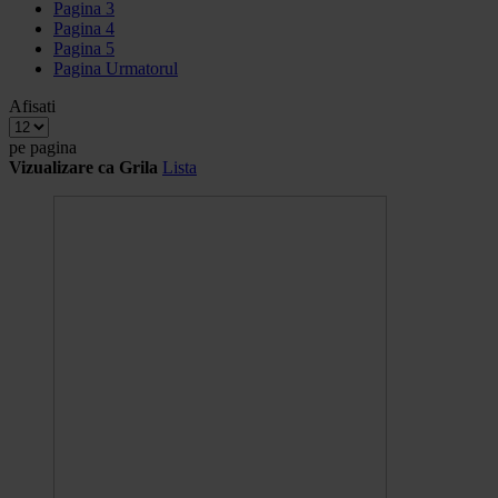
Pagina
3
Pagina
4
Pagina
5
Pagina
Urmatorul
Afisati
pe pagina
Vizualizare ca
Grila
Lista