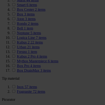
Maris
44
items
Smart
6
items
Box Center
2
items
Box
3
items
Aton
3
items
Rondo
2
items
Bell
1
item
Neptune
5
items
Logica Line
7
items
Kubus 2
22
items
Urban
21
items
Fresno
1
item
Kubus 2 Pro
4
items
Mythos Masterpiece
6
items
Box Pro
4
items
Box DrainMax
3
items
Tip material
Inox
57
items
Fragranite
72
items
Picurator