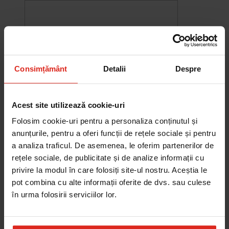
Consimțământ
Detalii
Despre
Acest site utilizează cookie-uri
Folosim cookie-uri pentru a personaliza conținutul și
anunțurile, pentru a oferi funcții de rețele sociale și pentru
a analiza traficul. De asemenea, le oferim partenerilor de
rețele sociale, de publicitate și de analize informații cu
-10%
Chiuveta Maris MRG 610-60
privire la modul în care folosiți site-ul nostru. Aceștia le
was
2.576,33 RON
Pret special
2.318,70 RON
pot combina cu alte informații oferite de dvs. sau culese
Adauga în cos
în urma folosirii serviciilor lor.