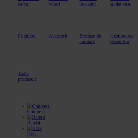
cafea
vinuri
incalzire
spalat vase
Frigidere
Accesorii
Produse de
Gestionarea
curatare
deseurilor
Toate
produsele
Chiuvete
Baterii
Hote