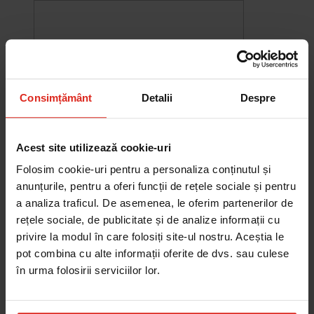
Consimțământ
Detalii
Despre
Acest site utilizează cookie-uri
Folosim cookie-uri pentru a personaliza conținutul și
anunțurile, pentru a oferi funcții de rețele sociale și pentru
a analiza traficul. De asemenea, le oferim partenerilor de
-10%
rețele sociale, de publicitate și de analize informații cu
Chiuveta Maris MRG 610-60
privire la modul în care folosiți site-ul nostru. Aceștia le
was
2.580,20 RON
Pret special
2.322,18 RON
pot combina cu alte informații oferite de dvs. sau culese
Adauga în cos
în urma folosirii serviciilor lor.