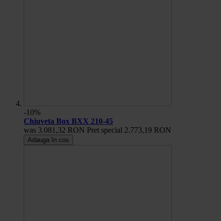
-10%
Chiuveta Box BXX 210-45
was
3.081,32 RON
Pret special
2.773,19 RON
Adauga în cos