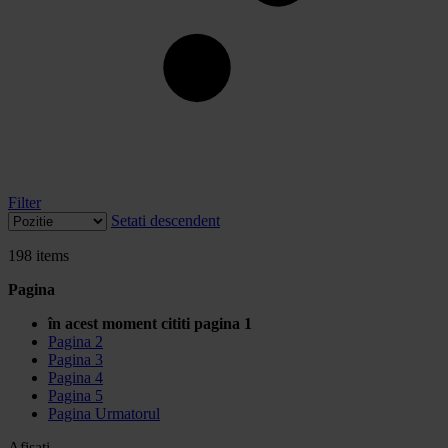
Filter
Setati descendent
198
items
Pagina
în acest moment cititi pagina
1
Pagina
2
Pagina
3
Pagina
4
Pagina
5
Pagina
Urmatorul
Afisati