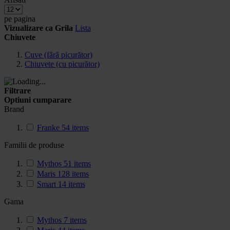
pe pagina
Vizualizare ca
Grila
Lista
Chiuvete
Cuve (fără picurător)
Chiuvete (cu picurător)
Filtrare
Optiuni cumparare
Brand
Franke
54
items
Familii de produse
Mythos
51
items
Maris
128
items
Smart
14
items
Gama
Mythos
7
items