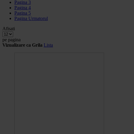
Pagina
3
Pagina
4
Pagina
5
Pagina
Urmatorul
Afisati
pe pagina
Vizualizare ca
Grila
Lista