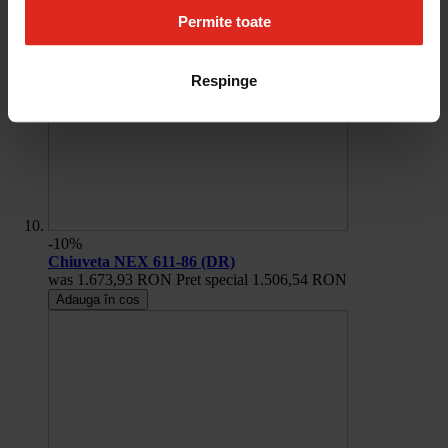
Permite toate
Respinge
-10%
Chiuveta NEX 611-86 (DR)
was
1.673,93 RON
Pret special
1.506,54 RON
Adauga în cos