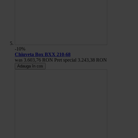
-10%
Chiuveta Box BXX 210-68
was
3.603,76 RON
Pret special
3.243,38 RON
Adauga în cos