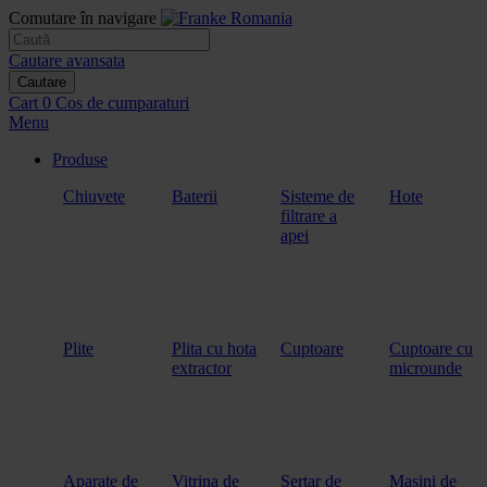
Comutare în navigare
Cautare avansata
Cautare
Cart
0
Cos de cumparaturi
Menu
Produse
Chiuvete
Baterii
Sisteme de
Hote
filtrare a
apei
Plite
Plita cu hota
Cuptoare
Cuptoare cu
extractor
microunde
Aparate de
Vitrina de
Sertar de
Masini de