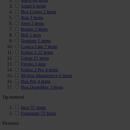
Maris
44
items
Smart
6
items
Box Center
2
items
Box
3
items
Aton
3
items
Rondo
2
items
Bell
1
item
Neptune
5
items
Logica Line
7
items
Kubus 2
22
items
Urban
21
items
Fresno
1
item
Kubus 2 Pro
4
items
Mythos Masterpiece
6
items
Box Pro
4
items
Box DrainMax
3
items
Tip material
Inox
57
items
Fragranite
72
items
Picurator