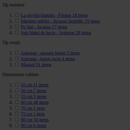
Tip instalare
La nivelul blatului - Filotop
18
items
Margine subtire - Incasso Semifilo
19
items
Pe blat - Incasso
57
items
Sub blatul de lucru - Sottotop
28
items
Tip ventil
Automat - apasare buton
5
items
Automat - buton twist
4
items
Manual
91
items
Dimensiune cabinet
45 cm
11
items
50 cm
7
items
55 cm
5
items
60 cm
48
items
70 cm
1
item
75 cm
1
item
80 cm
50
items
90 cm
6
items