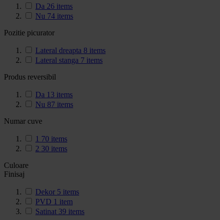
Da
26
items
Nu
74
items
Pozitie picurator
Lateral dreapta
8
items
Lateral stanga
7
items
Produs reversibil
Da
13
items
Nu
87
items
Numar cuve
1
70
items
2
30
items
Culoare
Finisaj
Dekor
5
items
PVD
1
item
Satinat
39
items