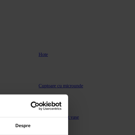
Hote
Cuptoare cu microunde
Masini de spalat vase
Despre