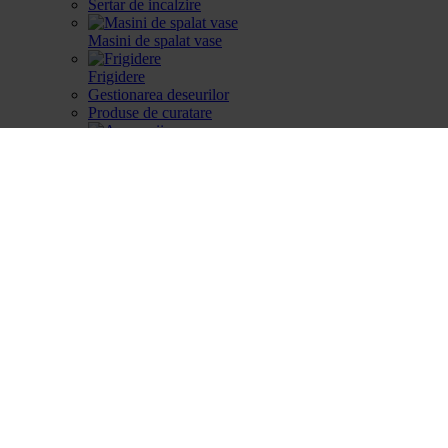
Sertar de incalzire
Masini de spalat vase
Frigidere
Gestionarea deseurilor
Produse de curatare
Accesorii
Piese de schimb
Cautare dupa produse
Cautare dupa produse
Cautare dupa piesa
Catalog
Cum aleg
Devino partener
Parteneri
Contact
Account