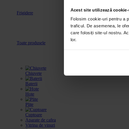
Acest site utilizează cookie-
Frigidere
Accesorii
Folosim cookie-uri pentru a pe
traficul. De asemenea, le ofer
care folosiți site-ul nostru. A
lor.
Toate produsele
Chiuvete
Baterii
Hote
Plite
Cuptoare
Aparate de cafea
Vitrina de vinuri