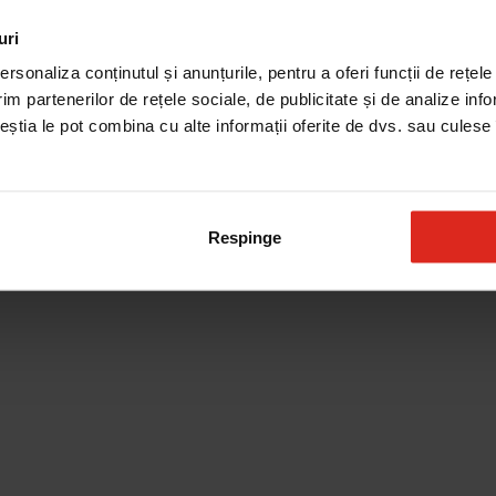
uri
Produse de curatare
rsonaliza conținutul și anunțurile, pentru a oferi funcții de rețele
im partenerilor de rețele sociale, de publicitate și de analize info
ceștia le pot combina cu alte informații oferite de dvs. sau culese î
Respinge