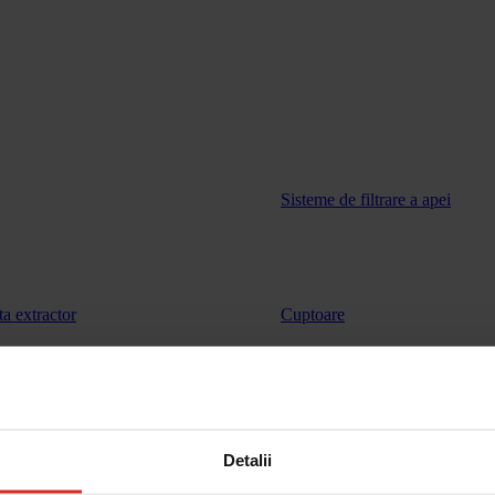
Sisteme de filtrare a apei
ta extractor
Cuptoare
vinuri
Sertar de incalzire
Detalii