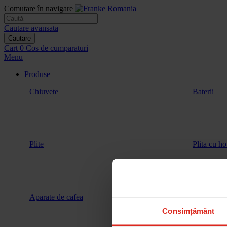
Comutare în navigare
Cautare avansata
Cautare
Cart
0
Cos de cumparaturi
Menu
Produse
Chiuvete
Baterii
Plite
Plita cu ho
Aparate de cafea
Vitrina de 
Consimțământ