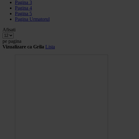
Pagina
3
Pagina
4
Pagina
5
Pagina
Urmatorul
Afisati
pe pagina
Vizualizare ca
Grila
Lista