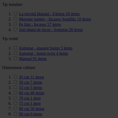
Tip instalare
La nivelul blatului - Filotop
18
items
Margine subtire - Incasso Semifilo
19
items
Pe blat - Incasso
57
items
Sub blatul de lucru - Sottotop
28
items
Tip ventil
Automat - apasare buton
5
items
Automat - buton twist
4
items
Manual
91
items
Dimensiune cabinet
45 cm
11
items
50 cm
7
items
55 cm
5
items
60 cm
48
items
70 cm
1
item
75 cm
1
item
80 cm
50
items
90 cm
6
items