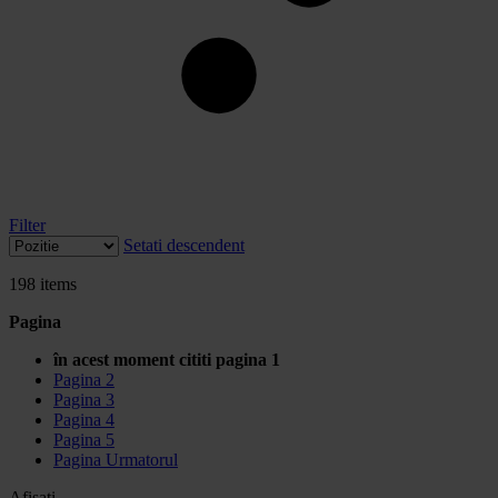
Filter
Setati descendent
198
items
Pagina
în acest moment cititi pagina
1
Pagina
2
Pagina
3
Pagina
4
Pagina
5
Pagina
Urmatorul
Afisati