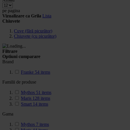
pe pagina
Vizualizare ca
Grila
Lista
Chiuvete
Cuve (fără picurător)
Chiuvete (cu picurător)
Filtrare
Optiuni cumparare
Brand
Franke
54
items
Familii de produse
Mythos
51
items
Maris
128
items
Smart
14
items
Gama
Mythos
7
items