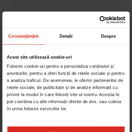
Consimțământ
Detalii
Despre
Acest site utilizează cookie-uri
Folosim cookie-uri pentru a personaliza conținutul și
anunțurile, pentru a oferi funcții de rețele sociale și pentru
a analiza traficul. De asemenea, le oferim partenerilor de
rețele sociale, de publicitate și de analize informații cu
-10%
privire la modul în care folosiți site-ul nostru. Aceștia le
Chiuveta Maris MRG 610-60
pot combina cu alte informații oferite de dvs. sau culese
was
2.580,20 RON
Pret special
2.322,18 RON
în urma folosirii serviciilor lor.
Adauga în cos