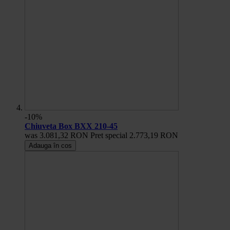
-10%
Chiuveta Box BXX 210-45
was
3.081,32 RON
Pret special
2.773,19 RON
Adauga în cos