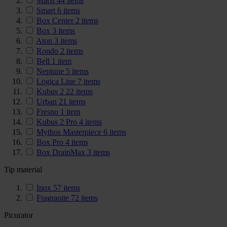
Maris
44
items
Smart
6
items
Box Center
2
items
Box
3
items
Aton
3
items
Rondo
2
items
Bell
1
item
Neptune
5
items
Logica Line
7
items
Kubus 2
22
items
Urban
21
items
Fresno
1
item
Kubus 2 Pro
4
items
Mythos Masterpiece
6
items
Box Pro
4
items
Box DrainMax
3
items
Tip material
Inox
57
items
Fragranite
72
items
Picurator