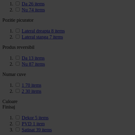
Da
26
items
Nu
74
items
Pozitie picurator
Lateral dreapta
8
items
Lateral stanga
7
items
Produs reversibil
Da
13
items
Nu
87
items
Numar cuve
1
70
items
2
30
items
Culoare
Finisaj
Dekor
5
items
PVD
1
item
Satinat
39
items