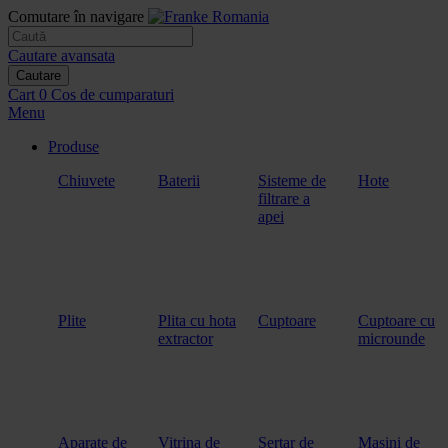
Comutare în navigare
Cautare avansata
Cautare
Cart
0
Cos de cumparaturi
Menu
Produse
Chiuvete
Baterii
Sisteme de
Hote
filtrare a
apei
Plite
Plita cu hota
Cuptoare
Cuptoare cu
extractor
microunde
Aparate de
Vitrina de
Sertar de
Masini de