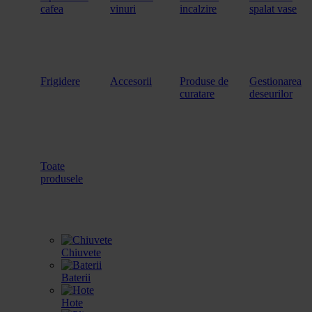
cafea
vinuri
incalzire
spalat vase
Frigidere
Accesorii
Produse de
Gestionarea
curatare
deseurilor
Toate
produsele
Chiuvete
Baterii
Hote