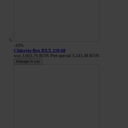
-10%
Chiuveta Box BXX 210-68
was
3.603,76 RON
Pret special
3.243,38 RON
Adauga în cos