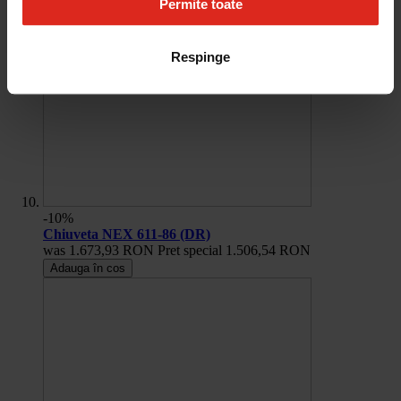
Permite toate
Respinge
-10%
Chiuveta NEX 611-86 (DR)
was
1.673,93 RON
Pret special
1.506,54 RON
Adauga în cos