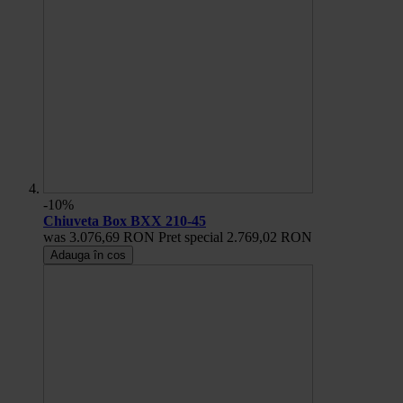
-10%
Chiuveta Box BXX 210-45
was
3.076,69 RON
Pret special
2.769,02 RON
Adauga în cos