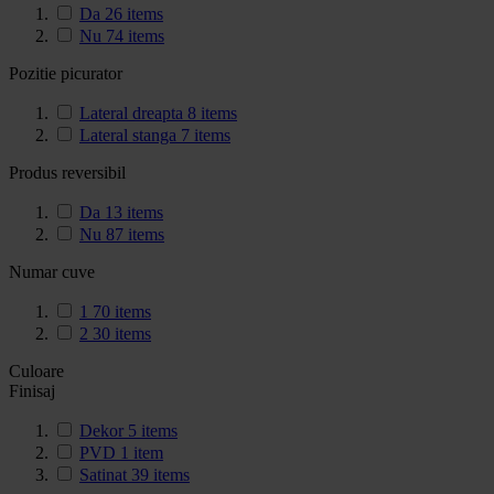
Da
26
items
Nu
74
items
Pozitie picurator
Lateral dreapta
8
items
Lateral stanga
7
items
Produs reversibil
Da
13
items
Nu
87
items
Numar cuve
1
70
items
2
30
items
Culoare
Finisaj
Dekor
5
items
PVD
1
item
Satinat
39
items