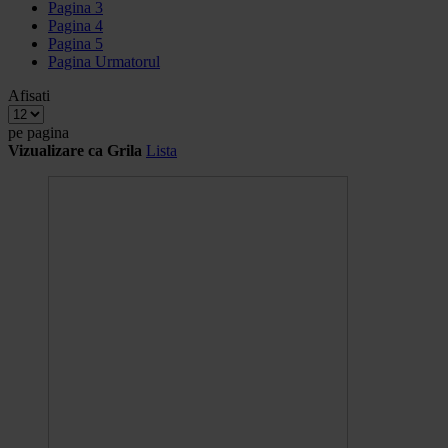
Pagina
3
Pagina
4
Pagina
5
Pagina
Urmatorul
Afisati
pe pagina
Vizualizare ca
Grila
Lista