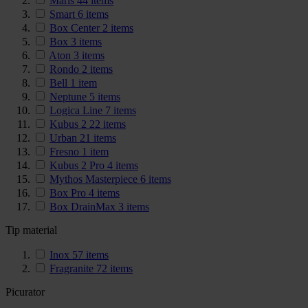
Maris
44
items
Smart
6
items
Box Center
2
items
Box
3
items
Aton
3
items
Rondo
2
items
Bell
1
item
Neptune
5
items
Logica Line
7
items
Kubus 2
22
items
Urban
21
items
Fresno
1
item
Kubus 2 Pro
4
items
Mythos Masterpiece
6
items
Box Pro
4
items
Box DrainMax
3
items
Tip material
Inox
57
items
Fragranite
72
items
Picurator