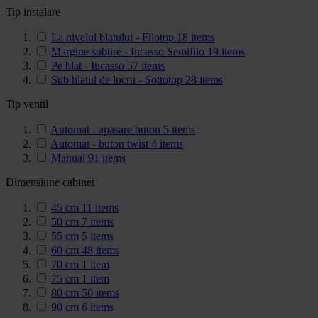
Tip instalare
La nivelul blatului - Filotop
18
items
Margine subtire - Incasso Semifilo
19
items
Pe blat - Incasso
57
items
Sub blatul de lucru - Sottotop
28
items
Tip ventil
Automat - apasare buton
5
items
Automat - buton twist
4
items
Manual
91
items
Dimensiune cabinet
45 cm
11
items
50 cm
7
items
55 cm
5
items
60 cm
48
items
70 cm
1
item
75 cm
1
item
80 cm
50
items
90 cm
6
items