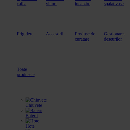
cafea
vinuri
incalzire
spalat vase
Frigidere
Accesorii
Produse de
Gestionarea
curatare
deseurilor
Toate
produsele
Chiuvete
Baterii
Hote