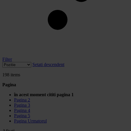
Filter
Setati descendent
198
items
Pagina
în acest moment cititi pagina
1
Pagina
2
Pagina
3
Pagina
4
Pagina
5
Pagina
Urmatorul
Afisati