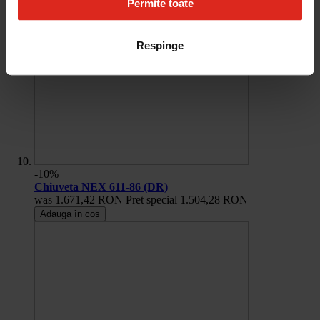
Permite toate
Respinge
-10%
Chiuveta NEX 611-86 (DR)
was
1.671,42 RON
Pret special
1.504,28 RON
Adauga în cos