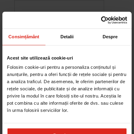
Consimțământ
Detalii
Despre
Acest site utilizează cookie-uri
Folosim cookie-uri pentru a personaliza conținutul și
anunțurile, pentru a oferi funcții de rețele sociale și pentru
a analiza traficul. De asemenea, le oferim partenerilor de
rețele sociale, de publicitate și de analize informații cu
-10%
privire la modul în care folosiți site-ul nostru. Aceștia le
Chiuveta Maris MRG 610-60
pot combina cu alte informații oferite de dvs. sau culese
was
2.576,33 RON
Pret special
2.318,70 RON
în urma folosirii serviciilor lor.
Adauga în cos