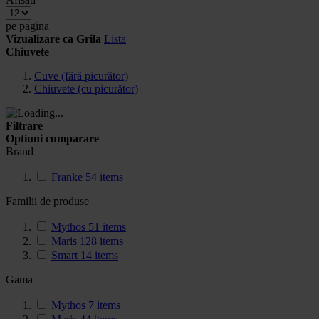
pe pagina
Vizualizare ca
Grila
Lista
Chiuvete
Cuve (fără picurător)
Chiuvete (cu picurător)
Filtrare
Optiuni cumparare
Brand
Franke
54
items
Familii de produse
Mythos
51
items
Maris
128
items
Smart
14
items
Gama
Mythos
7
items