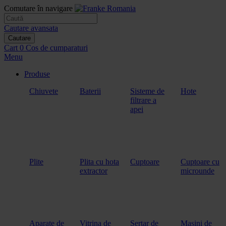
Comutare în navigare
Cautare avansata
Cautare
Cart
0
Cos de cumparaturi
Menu
Produse
Chiuvete
Baterii
Sisteme de
Hote
filtrare a
apei
Plite
Plita cu hota
Cuptoare
Cuptoare cu
extractor
microunde
Aparate de
Vitrina de
Sertar de
Masini de