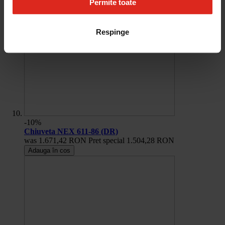
Permite toate
Respinge
-10%
Chiuveta NEX 611-86 (DR)
was
1.671,42 RON
Pret special
1.504,28 RON
Adauga în cos