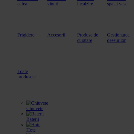
cafea
vinuri
incalzire
spalat vase
Frigidere
Accesorii
Produse de
Gestionarea
curatare
deseurilor
Toate
produsele
Chiuvete
Baterii
Hote