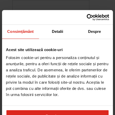
Consimțământ
Detalii
Despre
Acest site utilizează cookie-uri
Folosim cookie-uri pentru a personaliza conținutul și
anunțurile, pentru a oferi funcții de rețele sociale și pentru
a analiza traficul. De asemenea, le oferim partenerilor de
rețele sociale, de publicitate și de analize informații cu
-10%
privire la modul în care folosiți site-ul nostru. Aceștia le
Chiuveta Maris MRG 610-60
pot combina cu alte informații oferite de dvs. sau culese
was
2.576,33 RON
Pret special
2.318,70 RON
în urma folosirii serviciilor lor.
Adauga în cos