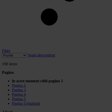
Filter
Setati descendent
198
items
Pagina
în acest moment cititi pagina
1
Pagina
2
Pagina
3
Pagina
4
Pagina
5
Pagina
Urmatorul
Afisati