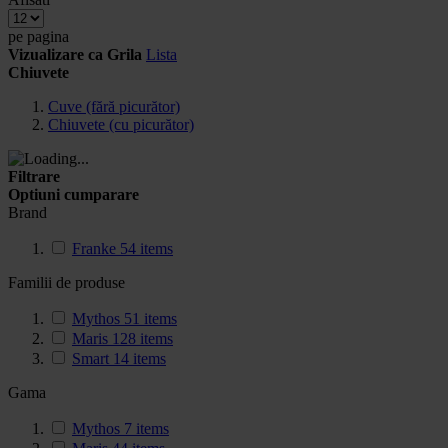
pe pagina
Vizualizare ca
Grila
Lista
Chiuvete
Cuve (fără picurător)
Chiuvete (cu picurător)
Filtrare
Optiuni cumparare
Brand
Franke
54
items
Familii de produse
Mythos
51
items
Maris
128
items
Smart
14
items
Gama
Mythos
7
items