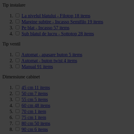
Tip instalare
La nivelul blatului - Filotop
18
items
Margine subtire - Incasso Semifilo
19
items
Pe blat - Incasso
57
items
Sub blatul de lucru - Sottotop
28
items
Tip ventil
Automat - apasare buton
5
items
Automat - buton twist
4
items
Manual
91
items
Dimensiune cabinet
45 cm
11
items
50 cm
7
items
55 cm
5
items
60 cm
48
items
70 cm
1
item
75 cm
1
item
80 cm
50
items
90 cm
6
items