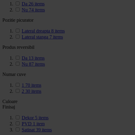
Da
26
items
Nu
74
items
Pozitie picurator
Lateral dreapta
8
items
Lateral stanga
7
items
Produs reversibil
Da
13
items
Nu
87
items
Numar cuve
1
70
items
2
30
items
Culoare
Finisaj
Dekor
5
items
PVD
1
item
Satinat
39
items