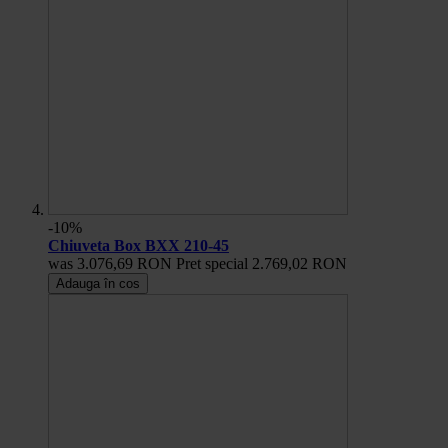
-10%
Chiuveta Box BXX 210-45
was
3.076,69 RON
Pret special
2.769,02 RON
Adauga în cos