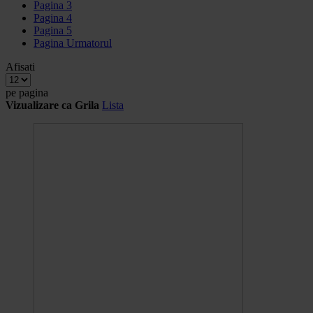
Pagina
3
Pagina
4
Pagina
5
Pagina
Urmatorul
Afisati
pe pagina
Vizualizare ca
Grila
Lista