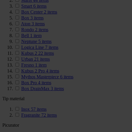
Maris
44
items
Smart
6
items
Box Center
2
items
Box
3
items
Aton
3
items
Rondo
2
items
Bell
1
item
Neptune
5
items
Logica Line
7
items
Kubus 2
22
items
Urban
21
items
Fresno
1
item
Kubus 2 Pro
4
items
Mythos Masterpiece
6
items
Box Pro
4
items
Box DrainMax
3
items
Tip material
Inox
57
items
Fragranite
72
items
Picurator