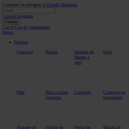
Comutare în navigare
Cautare avansata
Cautare
Cart
0
Cos de cumparaturi
Menu
Produse
Chiuvete
Baterii
Sisteme de
Hote
filtrare a
apei
Plite
Plita cu hota
Cuptoare
Cuptoare cu
extractor
microunde
Aparate de
Vitrina de
Sertar de
Masini de