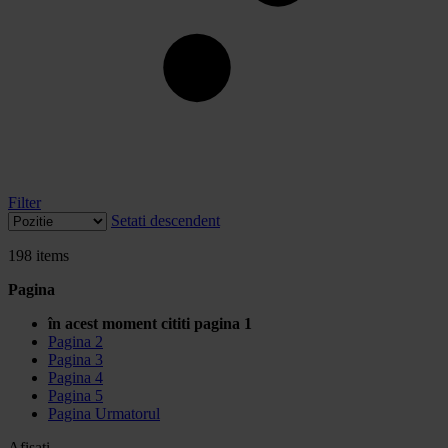
Filter
Setati descendent
198
items
Pagina
în acest moment cititi pagina
1
Pagina
2
Pagina
3
Pagina
4
Pagina
5
Pagina
Urmatorul
Afisati