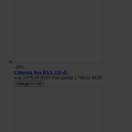
-10%
Chiuveta Box BXX 210-45
was
3.076,69 RON
Pret special
2.769,02 RON
Adauga în cos