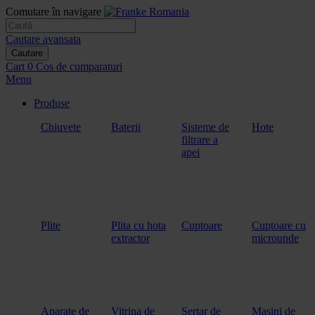
Comutare în navigare
Cautare avansata
Cautare
Cart
0
Cos de cumparaturi
Menu
Produse
Chiuvete
Baterii
Sisteme de
Hote
filtrare a
apei
Plite
Plita cu hota
Cuptoare
Cuptoare cu
extractor
microunde
Aparate de
Vitrina de
Sertar de
Masini de