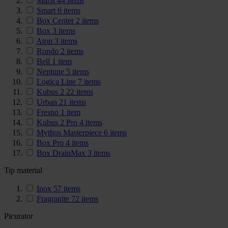
Maris
44
items
Smart
6
items
Box Center
2
items
Box
3
items
Aton
3
items
Rondo
2
items
Bell
1
item
Neptune
5
items
Logica Line
7
items
Kubus 2
22
items
Urban
21
items
Fresno
1
item
Kubus 2 Pro
4
items
Mythos Masterpiece
6
items
Box Pro
4
items
Box DrainMax
3
items
Tip material
Inox
57
items
Fragranite
72
items
Picurator