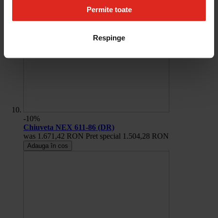
Permite toate
Respinge
-10%
Chiuveta NEX 611-86 (DR)
was
1.671,42 RON
Pret special
1.504,28 RON
Adauga în cos