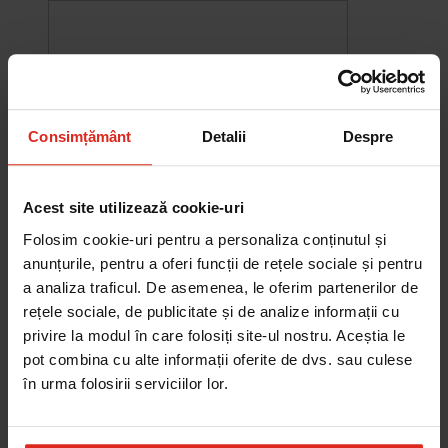
Consimțământ
Detalii
Despre
Acest site utilizează cookie-uri
Folosim cookie-uri pentru a personaliza conținutul și
anunțurile, pentru a oferi funcții de rețele sociale și pentru
a analiza traficul. De asemenea, le oferim partenerilor de
rețele sociale, de publicitate și de analize informații cu
-10%
Chiuveta Maris MRG 610-60
privire la modul în care folosiți site-ul nostru. Aceștia le
was
2.576,33 RON
Pret special
2.318,70 RON
pot combina cu alte informații oferite de dvs. sau culese
Adauga în cos
în urma folosirii serviciilor lor.