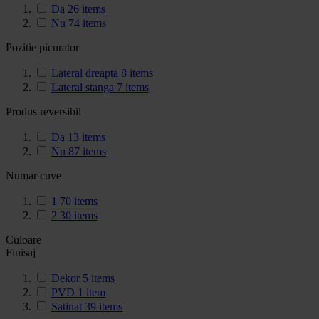
Da
26
items
Nu
74
items
Pozitie picurator
Lateral dreapta
8
items
Lateral stanga
7
items
Produs reversibil
Da
13
items
Nu
87
items
Numar cuve
1
70
items
2
30
items
Culoare
Finisaj
Dekor
5
items
PVD
1
item
Satinat
39
items