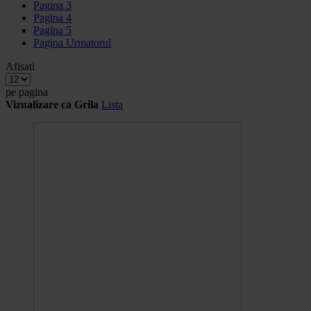
Pagina
3
Pagina
4
Pagina
5
Pagina
Urmatorul
Afisati
pe pagina
Vizualizare ca
Grila
Lista