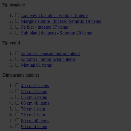
Tip instalare
La nivelul blatului - Filotop
18
items
Margine subtire - Incasso Semifilo
19
items
Pe blat - Incasso
57
items
Sub blatul de lucru - Sottotop
28
items
Tip ventil
Automat - apasare buton
5
items
Automat - buton twist
4
items
Manual
91
items
Dimensiune cabinet
45 cm
11
items
50 cm
7
items
55 cm
5
items
60 cm
48
items
70 cm
1
item
75 cm
1
item
80 cm
50
items
90 cm
6
items