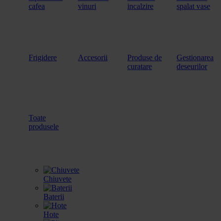
cafea
vinuri
incalzire
spalat vase
Frigidere
Accesorii
Produse de
Gestionarea
curatare
deseurilor
Toate
produsele
Chiuvete
Baterii
Hote