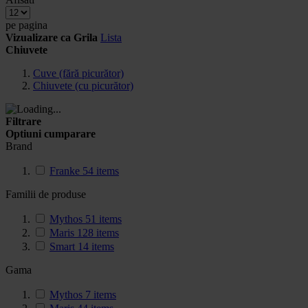
pe pagina
Vizualizare ca
Grila
Lista
Chiuvete
Cuve (fără picurător)
Chiuvete (cu picurător)
Filtrare
Optiuni cumparare
Brand
Franke
54
items
Familii de produse
Mythos
51
items
Maris
128
items
Smart
14
items
Gama
Mythos
7
items