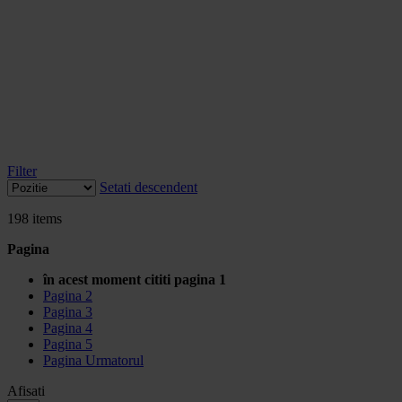
Filter
Setati descendent
198
items
Pagina
în acest moment cititi pagina
1
Pagina
2
Pagina
3
Pagina
4
Pagina
5
Pagina
Urmatorul
Afisati