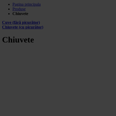
Pagina principala
Produse
Chiuvete
Cuve (fără picurător)
Chiuvete (cu picurător)
Chiuvete