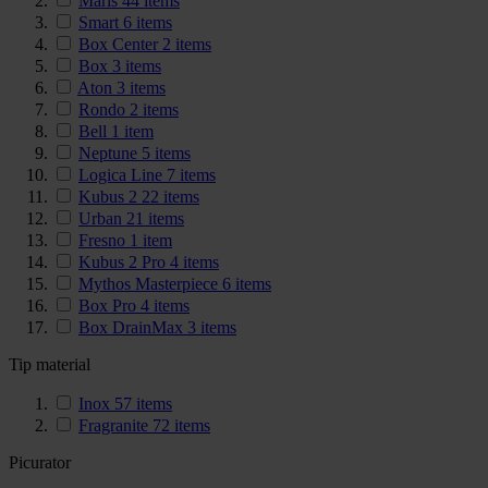
Maris
44
items
Smart
6
items
Box Center
2
items
Box
3
items
Aton
3
items
Rondo
2
items
Bell
1
item
Neptune
5
items
Logica Line
7
items
Kubus 2
22
items
Urban
21
items
Fresno
1
item
Kubus 2 Pro
4
items
Mythos Masterpiece
6
items
Box Pro
4
items
Box DrainMax
3
items
Tip material
Inox
57
items
Fragranite
72
items
Picurator