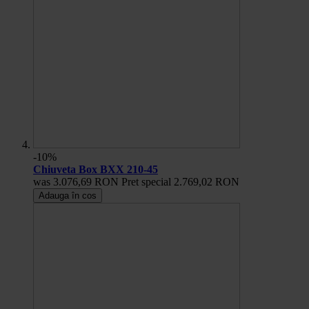
-10%
Chiuveta Box BXX 210-45
was
3.076,69 RON
Pret special
2.769,02 RON
Adauga în cos