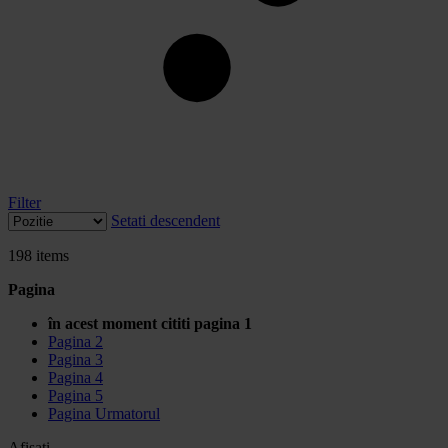
Filter
Setati descendent
198
items
Pagina
în acest moment cititi pagina
1
Pagina
2
Pagina
3
Pagina
4
Pagina
5
Pagina
Urmatorul
Afisati