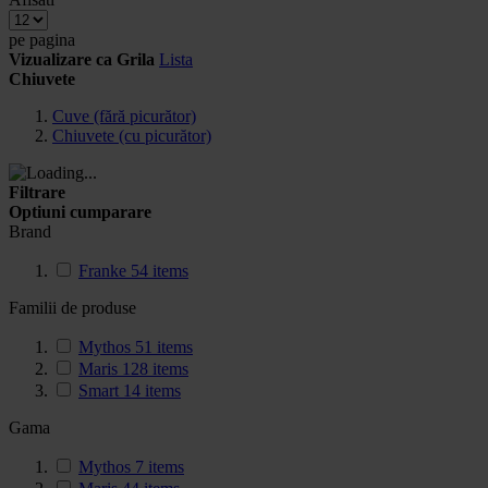
pe pagina
Vizualizare ca
Grila
Lista
Chiuvete
Cuve (fără picurător)
Chiuvete (cu picurător)
Filtrare
Optiuni cumparare
Brand
Franke
54
items
Familii de produse
Mythos
51
items
Maris
128
items
Smart
14
items
Gama
Mythos
7
items