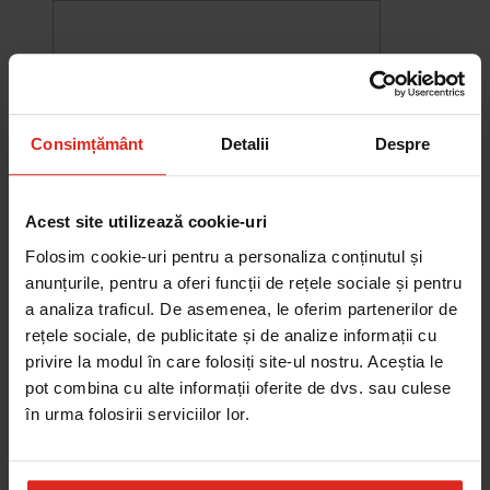
Consimțământ
Detalii
Despre
Acest site utilizează cookie-uri
Folosim cookie-uri pentru a personaliza conținutul și
anunțurile, pentru a oferi funcții de rețele sociale și pentru
a analiza traficul. De asemenea, le oferim partenerilor de
rețele sociale, de publicitate și de analize informații cu
-10%
privire la modul în care folosiți site-ul nostru. Aceștia le
Chiuveta Maris MRG 610-60
was
2.576,33 RON
Pret special
2.318,70 RON
pot combina cu alte informații oferite de dvs. sau culese
Adauga în cos
în urma folosirii serviciilor lor.