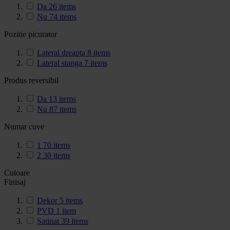
Da
26
items
Nu
74
items
Pozitie picurator
Lateral dreapta
8
items
Lateral stanga
7
items
Produs reversibil
Da
13
items
Nu
87
items
Numar cuve
1
70
items
2
30
items
Culoare
Finisaj
Dekor
5
items
PVD
1
item
Satinat
39
items