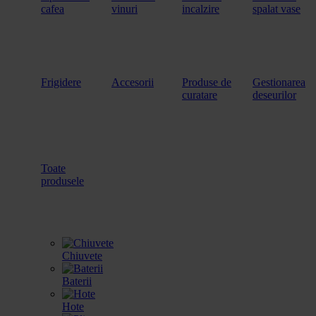
cafea
vinuri
incalzire
spalat vase
Frigidere
Accesorii
Produse de
Gestionarea
curatare
deseurilor
Toate
produsele
Chiuvete
Baterii
Hote