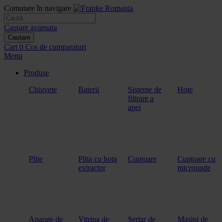
Comutare în navigare
Cautare avansata
Cautare
Cart
0
Cos de cumparaturi
Menu
Produse
Chiuvete
Baterii
Sisteme de
Hote
filtrare a
apei
Plite
Plita cu hota
Cuptoare
Cuptoare cu
extractor
microunde
Aparate de
Vitrina de
Sertar de
Masini de