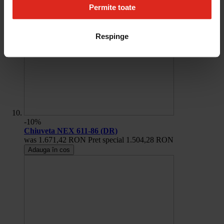
Permite toate
Respinge
-10%
Chiuveta NEX 611-86 (DR)
was
1.671,42 RON
Pret special
1.504,28 RON
Adauga în cos