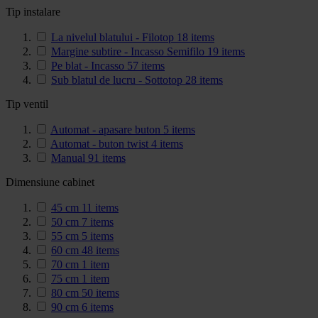
Tip instalare
La nivelul blatului - Filotop
18
items
Margine subtire - Incasso Semifilo
19
items
Pe blat - Incasso
57
items
Sub blatul de lucru - Sottotop
28
items
Tip ventil
Automat - apasare buton
5
items
Automat - buton twist
4
items
Manual
91
items
Dimensiune cabinet
45 cm
11
items
50 cm
7
items
55 cm
5
items
60 cm
48
items
70 cm
1
item
75 cm
1
item
80 cm
50
items
90 cm
6
items