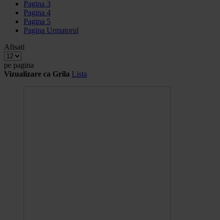
Pagina
3
Pagina
4
Pagina
5
Pagina
Urmatorul
Afisati
pe pagina
Vizualizare ca
Grila
Lista