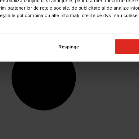
rsonaliza conținutul și anunțurile, pentru a oferi funcții de rețele
im partenerilor de rețele sociale, de publicitate și de analize info
ceștia le pot combina cu alte informații oferite de dvs. sau culese î
Respinge