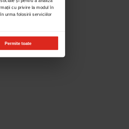
 sociale și pentru a analiza
rmații cu privire la modul în
n urma folosirii serviciilor
Permite toate