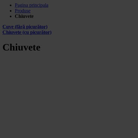
Pagina principala
Produse
Chiuvete
Cuve (fără picurător)
Chiuvete (cu picurător)
Chiuvete