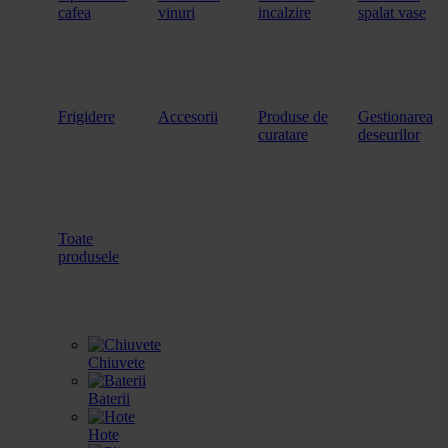
cafea
vinuri
incalzire
spalat vase
Frigidere
Accesorii
Produse de
Gestionarea
curatare
deseurilor
Toate
produsele
Chiuvete
Baterii
Hote