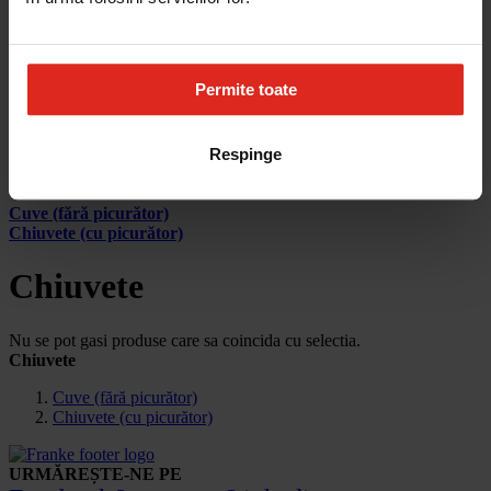
Cum aleg
Devino partener
Parteneri
Contact
Permite toate
Account
Pagina principala
Respinge
Produse
Chiuvete
Cuve (fără picurător)
Chiuvete (cu picurător)
Chiuvete
Nu se pot gasi produse care sa coincida cu selectia.
Chiuvete
Cuve (fără picurător)
Chiuvete (cu picurător)
URMĂREȘTE-NE PE