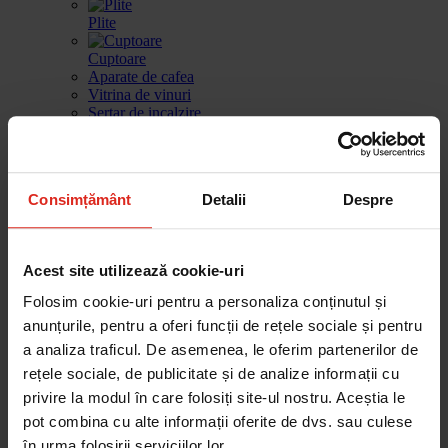
Plite
Cuptoare
Aparate de cafea
Vitrina de vinuri
Sertar de incalzire
Masini de spalat vase
Frigidere
Consimțământ
Detalii
Despre
Gestionarea deseurilor
Produse de curatare
Accesorii
Acest site utilizează cookie-uri
Piese de schimb
Folosim cookie-uri pentru a personaliza conținutul și
Cautare dupa produse
Cautare dupa piesa
anunțurile, pentru a oferi funcții de rețele sociale și pentru
a analiza traficul. De asemenea, le oferim partenerilor de
rețele sociale, de publicitate și de analize informații cu
Cautare dupa produse
privire la modul în care folosiți site-ul nostru. Aceștia le
Cautare dupa piesa
pot combina cu alte informații oferite de dvs. sau culese
Catalog
în urma folosirii serviciilor lor.