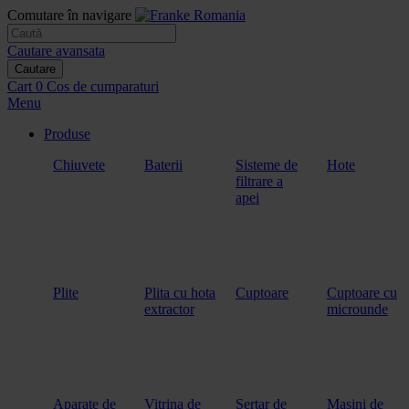
Comutare în navigare
Cautare avansata
Cautare
Cart
0
Cos de cumparaturi
Menu
Produse
Chiuvete
Baterii
Sisteme de
Hote
filtrare a
apei
Plite
Plita cu hota
Cuptoare
Cuptoare cu
extractor
microunde
Aparate de
Vitrina de
Sertar de
Masini de