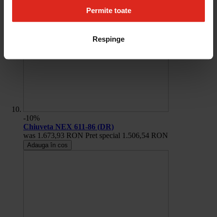
Permite toate
Respinge
-10%
Chiuveta NEX 611-86 (DR)
was
1.673,93 RON
Pret special
1.506,54 RON
Adauga în cos