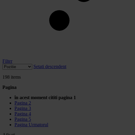
Filter
Setati descendent
198
items
Pagina
în acest moment cititi pagina
1
Pagina
2
Pagina
3
Pagina
4
Pagina
5
Pagina
Urmatorul
Afisati