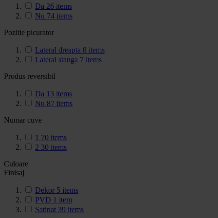
Da
26
items
Nu
74
items
Pozitie picurator
Lateral dreapta
8
items
Lateral stanga
7
items
Produs reversibil
Da
13
items
Nu
87
items
Numar cuve
1
70
items
2
30
items
Culoare
Finisaj
Dekor
5
items
PVD
1
item
Satinat
39
items