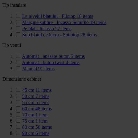
Tip instalare
La nivelul blatului - Filotop
18
items
Margine subtire - Incasso Semifilo
19
items
Pe blat - Incasso
57
items
Sub blatul de lucru - Sottotop
28
items
Tip ventil
Automat - apasare buton
5
items
Automat - buton twist
4
items
Manual
91
items
Dimensiune cabinet
45 cm
11
items
50 cm
7
items
55 cm
5
items
60 cm
48
items
70 cm
1
item
75 cm
1
item
80 cm
50
items
90 cm
6
items