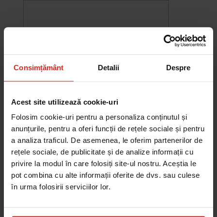
Consimțământ
Detalii
Despre
Acest site utilizează cookie-uri
Folosim cookie-uri pentru a personaliza conținutul și
anunțurile, pentru a oferi funcții de rețele sociale și pentru
a analiza traficul. De asemenea, le oferim partenerilor de
-10%
rețele sociale, de publicitate și de analize informații cu
Chiuveta Maris MRG 610-60
privire la modul în care folosiți site-ul nostru. Aceștia le
was
2.580,20 RON
Pret special
2.322,18 RON
pot combina cu alte informații oferite de dvs. sau culese
Adauga în cos
în urma folosirii serviciilor lor.