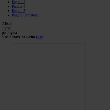
Pagina
3
Pagina
4
Pagina
5
Pagina
Urmatorul
Afisati
pe pagina
Vizualizare ca
Grila
Lista