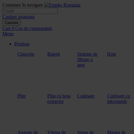
Comutare în navigare
Cautare avansata
Cautare
Cart
0
Cos de cumparaturi
Menu
Produse
Chiuvete
Baterii
Sisteme de
Hote
filtrare a
apei
Plite
Plita cu hota
Cuptoare
Cuptoare cu
extractor
microunde
Aparate de
Vitrina de
Sertar de
Masini de