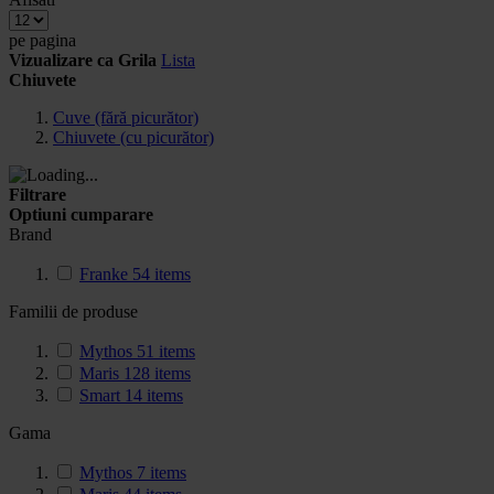
pe pagina
Vizualizare ca
Grila
Lista
Chiuvete
Cuve (fără picurător)
Chiuvete (cu picurător)
Filtrare
Optiuni cumparare
Brand
Franke
54
items
Familii de produse
Mythos
51
items
Maris
128
items
Smart
14
items
Gama
Mythos
7
items