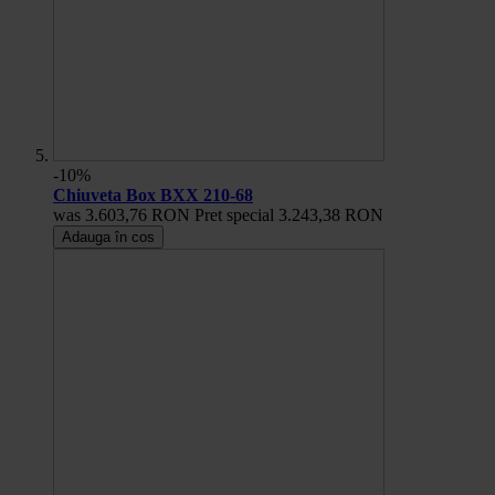
-10%
Chiuveta Box BXX 210-68
was
3.603,76 RON
Pret special
3.243,38 RON
Adauga în cos