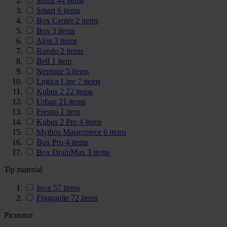
Maris
44
items
Smart
6
items
Box Center
2
items
Box
3
items
Aton
3
items
Rondo
2
items
Bell
1
item
Neptune
5
items
Logica Line
7
items
Kubus 2
22
items
Urban
21
items
Fresno
1
item
Kubus 2 Pro
4
items
Mythos Masterpiece
6
items
Box Pro
4
items
Box DrainMax
3
items
Tip material
Inox
57
items
Fragranite
72
items
Picurator