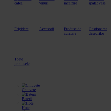
cafea
vinuri
incalzire
spalat vase
Frigidere
Accesorii
Produse de
Gestionarea
curatare
deseurilor
Toate
produsele
Chiuvete
Baterii
Hote