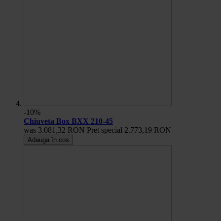
-10%
Chiuveta Box BXX 210-45
was
3.081,32 RON
Pret special
2.773,19 RON
Adauga în cos