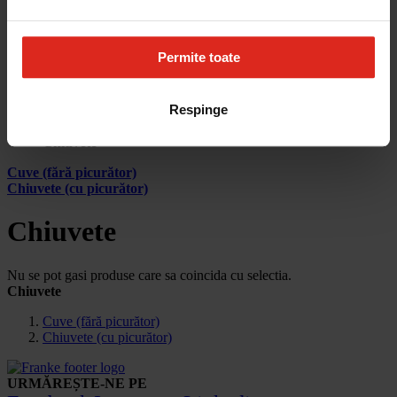
Cum aleg
Devino partener
Parteneri
Contact
Permite toate
Account
Respinge
Pagina principala
Produse
Chiuvete
Cuve (fără picurător)
Chiuvete (cu picurător)
Chiuvete
Nu se pot gasi produse care sa coincida cu selectia.
Chiuvete
Cuve (fără picurător)
Chiuvete (cu picurător)
URMĂREȘTE-NE PE