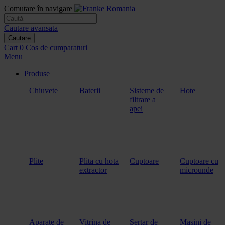
Comutare în navigare
Cautare avansata
Cautare
Cart
0
Cos de cumparaturi
Menu
Produse
Chiuvete
Baterii
Sisteme de
Hote
filtrare a
apei
Plite
Plita cu hota
Cuptoare
Cuptoare cu
extractor
microunde
Aparate de
Vitrina de
Sertar de
Masini de