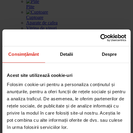
Plite
Cuptoare
Aparate de cafea
Vitrina de vinuri
Sertar de incalzire
Masini de spalat vase
Consimțământ
Detalii
Despre
Frigidere
Gestionarea deseurilor
Produse de curatare
Acest site utilizează cookie-uri
Accesorii
Piese de schimb
Folosim cookie-uri pentru a personaliza conținutul și
Cautare dupa produse
Cautare dupa piesa
anunțurile, pentru a oferi funcții de rețele sociale și pentru
a analiza traficul. De asemenea, le oferim partenerilor de
rețele sociale, de publicitate și de analize informații cu
privire la modul în care folosiți site-ul nostru. Aceștia le
Cautare dupa produse
pot combina cu alte informații oferite de dvs. sau culese
Cautare dupa piesa
în urma folosirii serviciilor lor.
Catalog