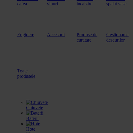
cafea
vinuri
incalzire
spalat vase
Frigidere
Accesorii
Produse de
Gestionarea
curatare
deseurilor
Toate
produsele
Chiuvete
Baterii
Hote