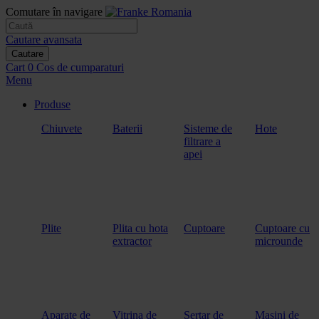
Comutare în navigare
Cautare avansata
Cautare
Cart
0
Cos de cumparaturi
Menu
Produse
Chiuvete
Baterii
Sisteme de
Hote
filtrare a
apei
Plite
Plita cu hota
Cuptoare
Cuptoare cu
extractor
microunde
Aparate de
Vitrina de
Sertar de
Masini de