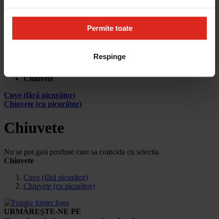
Cum aleg
Devino partener
Parteneri
Contact
Permite toate
Account
Respinge
Pagina principala
Produse
Chiuvete
Cuve (fără picurător)
Chiuvete (cu picurător)
Chiuvete
Nu se pot gasi produse care sa coincida cu selectia.
Chiuvete
Cuve (fără picurător)
Chiuvete (cu picurător)
URMĂREȘTE-NE PE