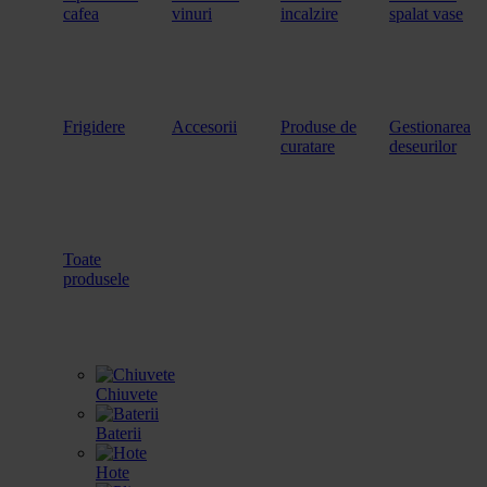
cafea
vinuri
incalzire
spalat vase
Frigidere
Accesorii
Produse de
Gestionarea
curatare
deseurilor
Toate
produsele
Chiuvete
Baterii
Hote