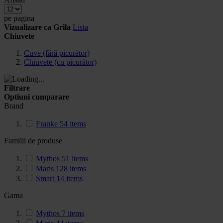
pe pagina
Vizualizare ca
Grila
Lista
Chiuvete
Cuve (fără picurător)
Chiuvete (cu picurător)
Filtrare
Optiuni cumparare
Brand
Franke
54
items
Familii de produse
Mythos
51
items
Maris
128
items
Smart
14
items
Gama
Mythos
7
items