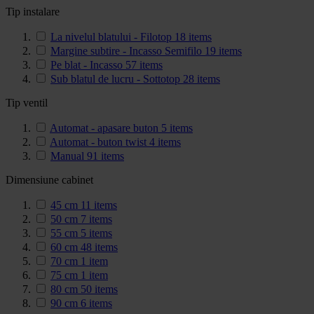
Tip instalare
La nivelul blatului - Filotop
18
items
Margine subtire - Incasso Semifilo
19
items
Pe blat - Incasso
57
items
Sub blatul de lucru - Sottotop
28
items
Tip ventil
Automat - apasare buton
5
items
Automat - buton twist
4
items
Manual
91
items
Dimensiune cabinet
45 cm
11
items
50 cm
7
items
55 cm
5
items
60 cm
48
items
70 cm
1
item
75 cm
1
item
80 cm
50
items
90 cm
6
items