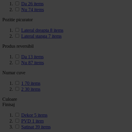
Da
26
items
Nu
74
items
Pozitie picurator
Lateral dreapta
8
items
Lateral stanga
7
items
Produs reversibil
Da
13
items
Nu
87
items
Numar cuve
1
70
items
2
30
items
Culoare
Finisaj
Dekor
5
items
PVD
1
item
Satinat
39
items