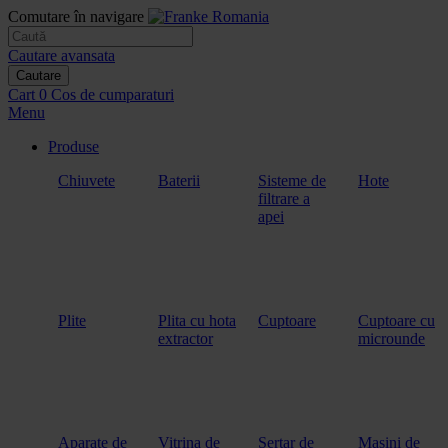
Comutare în navigare
Cautare avansata
Cautare
Cart
0
Cos de cumparaturi
Menu
Produse
Chiuvete
Baterii
Sisteme de
Hote
filtrare a
apei
Plite
Plita cu hota
Cuptoare
Cuptoare cu
extractor
microunde
Aparate de
Vitrina de
Sertar de
Masini de