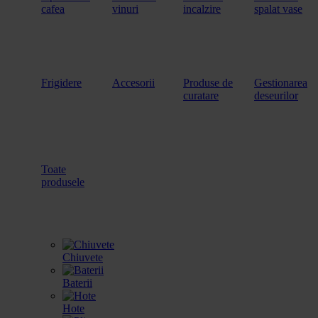
cafea
vinuri
incalzire
spalat vase
Frigidere
Accesorii
Produse de
Gestionarea
curatare
deseurilor
Toate
produsele
Chiuvete
Baterii
Hote