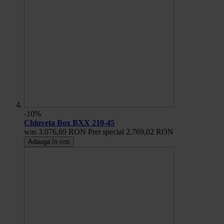
-10%
Chiuveta Box BXX 210-45
was
3.076,69 RON
Pret special
2.769,02 RON
Adauga în cos