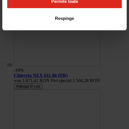
Permite toate
Respinge
-10%
Chiuveta NEX 611-86 (DR)
was
1.671,42 RON
Pret special
1.504,28 RON
Adauga în cos