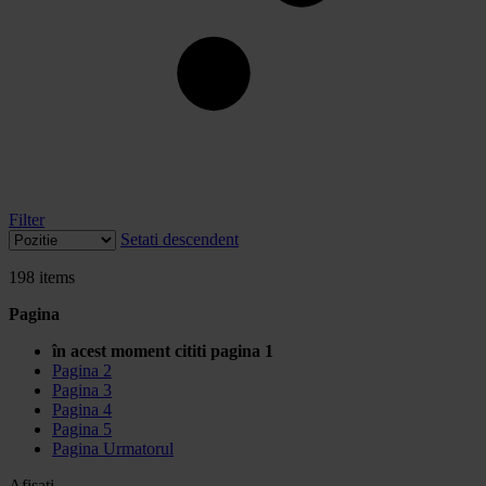
Filter
Setati descendent
198
items
Pagina
în acest moment cititi pagina
1
Pagina
2
Pagina
3
Pagina
4
Pagina
5
Pagina
Urmatorul
Afisati