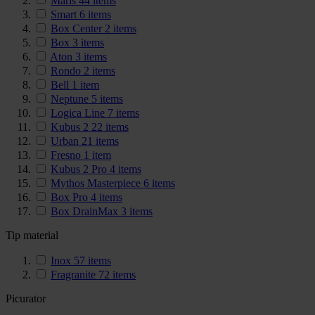
Maris
44
items
Smart
6
items
Box Center
2
items
Box
3
items
Aton
3
items
Rondo
2
items
Bell
1
item
Neptune
5
items
Logica Line
7
items
Kubus 2
22
items
Urban
21
items
Fresno
1
item
Kubus 2 Pro
4
items
Mythos Masterpiece
6
items
Box Pro
4
items
Box DrainMax
3
items
Tip material
Inox
57
items
Fragranite
72
items
Picurator