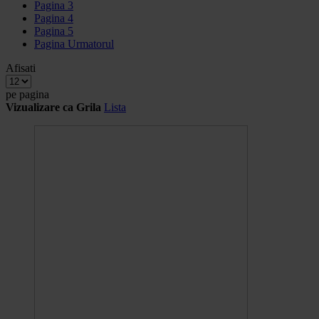
Pagina
3
Pagina
4
Pagina
5
Pagina
Urmatorul
Afisati
pe pagina
Vizualizare ca
Grila
Lista