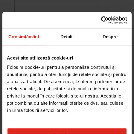
Consimțământ
Detalii
Despre
Acest site utilizează cookie-uri
Folosim cookie-uri pentru a personaliza conținutul și
anunțurile, pentru a oferi funcții de rețele sociale și pentru
a analiza traficul. De asemenea, le oferim partenerilor de
rețele sociale, de publicitate și de analize informații cu
-10%
privire la modul în care folosiți site-ul nostru. Aceștia le
Chiuveta Maris MRG 610-60
pot combina cu alte informații oferite de dvs. sau culese
was
2.576,33 RON
Pret special
2.318,70 RON
în urma folosirii serviciilor lor.
Adauga în cos