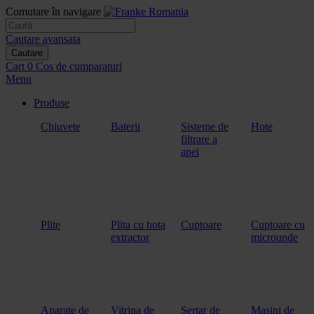
Comutare în navigare
Cautare avansata
Cautare
Cart
0
Cos de cumparaturi
Menu
Produse
Chiuvete
Baterii
Sisteme de
Hote
filtrare a
apei
Plite
Plita cu hota
Cuptoare
Cuptoare cu
extractor
microunde
Aparate de
Vitrina de
Sertar de
Masini de