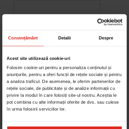
Consimțământ
Detalii
Despre
Acest site utilizează cookie-uri
Folosim cookie-uri pentru a personaliza conținutul și
anunțurile, pentru a oferi funcții de rețele sociale și pentru
a analiza traficul. De asemenea, le oferim partenerilor de
rețele sociale, de publicitate și de analize informații cu
-10%
privire la modul în care folosiți site-ul nostru. Aceștia le
Chiuveta Maris MRG 610-60
was
2.576,33 RON
Pret special
2.318,70 RON
pot combina cu alte informații oferite de dvs. sau culese
Adauga în cos
în urma folosirii serviciilor lor.