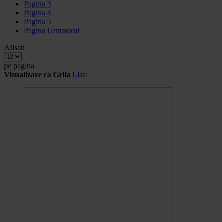
Pagina
3
Pagina
4
Pagina
5
Pagina
Urmatorul
Afisati
pe pagina
Vizualizare ca
Grila
Lista