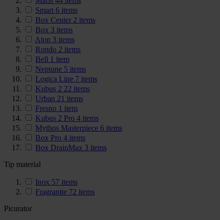
Maris
44
items
Smart
6
items
Box Center
2
items
Box
3
items
Aton
3
items
Rondo
2
items
Bell
1
item
Neptune
5
items
Logica Line
7
items
Kubus 2
22
items
Urban
21
items
Fresno
1
item
Kubus 2 Pro
4
items
Mythos Masterpiece
6
items
Box Pro
4
items
Box DrainMax
3
items
Tip material
Inox
57
items
Fragranite
72
items
Picurator