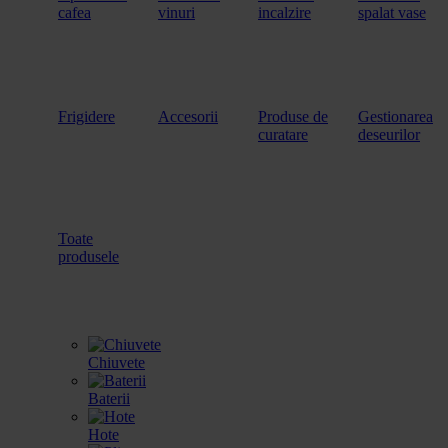
cafea
vinuri
incalzire
spalat vase
Frigidere
Accesorii
Produse de
Gestionarea
curatare
deseurilor
Toate
produsele
Chiuvete
Baterii
Hote