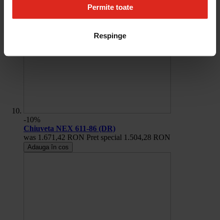
Permite toate
Respinge
-10%
Chiuveta NEX 611-86 (DR)
was
1.671,42 RON
Pret special
1.504,28 RON
Adauga în cos