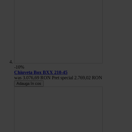
-10%
Chiuveta Box BXX 210-45
was
3.076,69 RON
Pret special
2.769,02 RON
Adauga în cos