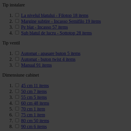
Tip instalare
La nivelul blatului - Filotop
18
items
Margine subtire - Incasso Semifilo
19
items
Pe blat - Incasso
57
items
Sub blatul de lucru - Sottotop
28
items
Tip ventil
Automat - apasare buton
5
items
Automat - buton twist
4
items
Manual
91
items
Dimensiune cabinet
45 cm
11
items
50 cm
7
items
55 cm
5
items
60 cm
48
items
70 cm
1
item
75 cm
1
item
80 cm
50
items
90 cm
6
items