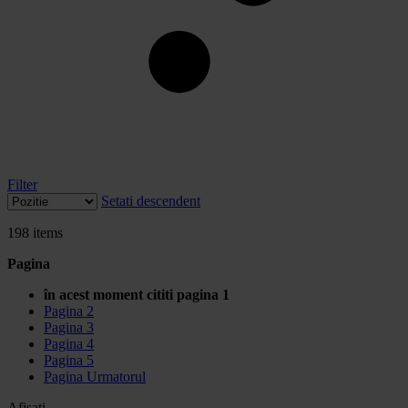
Filter
Setati descendent
198
items
Pagina
în acest moment cititi pagina
1
Pagina
2
Pagina
3
Pagina
4
Pagina
5
Pagina
Urmatorul
Afisati