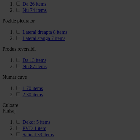
Da
26
items
Nu
74
items
Pozitie picurator
Lateral dreapta
8
items
Lateral stanga
7
items
Produs reversibil
Da
13
items
Nu
87
items
Numar cuve
1
70
items
2
30
items
Culoare
Finisaj
Dekor
5
items
PVD
1
item
Satinat
39
items