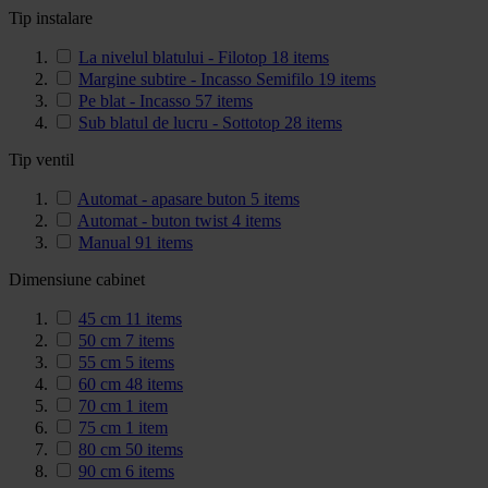
Tip instalare
La nivelul blatului - Filotop
18
items
Margine subtire - Incasso Semifilo
19
items
Pe blat - Incasso
57
items
Sub blatul de lucru - Sottotop
28
items
Tip ventil
Automat - apasare buton
5
items
Automat - buton twist
4
items
Manual
91
items
Dimensiune cabinet
45 cm
11
items
50 cm
7
items
55 cm
5
items
60 cm
48
items
70 cm
1
item
75 cm
1
item
80 cm
50
items
90 cm
6
items