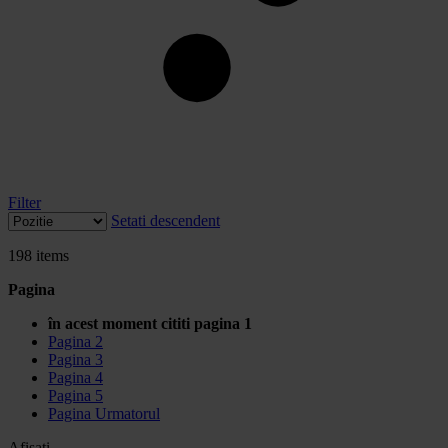
Filter
Setati descendent
198
items
Pagina
în acest moment cititi pagina
1
Pagina
2
Pagina
3
Pagina
4
Pagina
5
Pagina
Urmatorul
Afisati