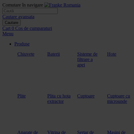
Comutare în navigare
Cautare avansata
Cautare
Cart
0
Cos de cumparaturi
Menu
Produse
Chiuvete
Baterii
Sisteme de
Hote
filtrare a
apei
Plite
Plita cu hota
Cuptoare
Cuptoare cu
extractor
microunde
Aparate de
Vitrina de
Sertar de
Masini de