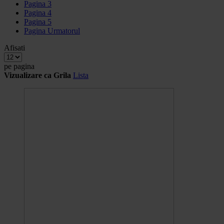
Pagina
3
Pagina
4
Pagina
5
Pagina
Urmatorul
Afisati
pe pagina
Vizualizare ca
Grila
Lista