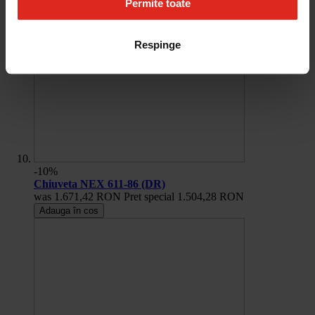
Permite toate
Respinge
-10%
Chiuveta NEX 611-86 (DR)
was
1.671,42 RON
Pret special
1.504,28 RON
Adauga în cos