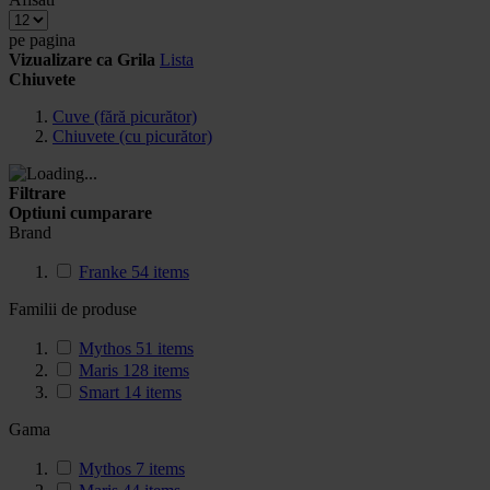
pe pagina
Vizualizare ca
Grila
Lista
Chiuvete
Cuve (fără picurător)
Chiuvete (cu picurător)
Filtrare
Optiuni cumparare
Brand
Franke
54
items
Familii de produse
Mythos
51
items
Maris
128
items
Smart
14
items
Gama
Mythos
7
items