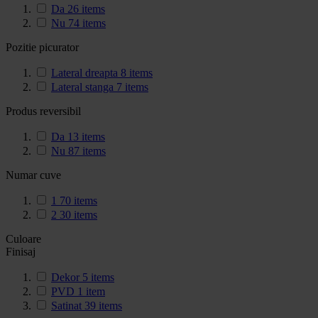
Da
26
items
Nu
74
items
Pozitie picurator
Lateral dreapta
8
items
Lateral stanga
7
items
Produs reversibil
Da
13
items
Nu
87
items
Numar cuve
1
70
items
2
30
items
Culoare
Finisaj
Dekor
5
items
PVD
1
item
Satinat
39
items