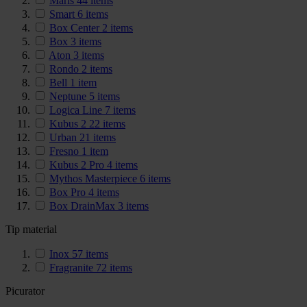
Maris
44
items
Smart
6
items
Box Center
2
items
Box
3
items
Aton
3
items
Rondo
2
items
Bell
1
item
Neptune
5
items
Logica Line
7
items
Kubus 2
22
items
Urban
21
items
Fresno
1
item
Kubus 2 Pro
4
items
Mythos Masterpiece
6
items
Box Pro
4
items
Box DrainMax
3
items
Tip material
Inox
57
items
Fragranite
72
items
Picurator