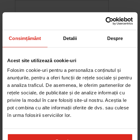
Consimțământ
Detalii
Despre
Acest site utilizează cookie-uri
Folosim cookie-uri pentru a personaliza conținutul și
anunțurile, pentru a oferi funcții de rețele sociale și pentru
a analiza traficul. De asemenea, le oferim partenerilor de
rețele sociale, de publicitate și de analize informații cu
-10%
privire la modul în care folosiți site-ul nostru. Aceștia le
Chiuveta Maris MRG 610-60
pot combina cu alte informații oferite de dvs. sau culese
was
2.576,33 RON
Pret special
2.318,70 RON
în urma folosirii serviciilor lor.
Adauga în cos