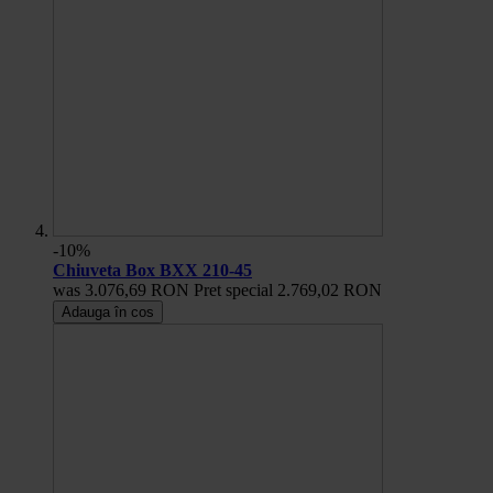
-10%
Chiuveta Box BXX 210-45
was
3.076,69 RON
Pret special
2.769,02 RON
Adauga în cos