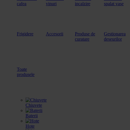
cafea
vinuri
incalzire
spalat vase
Frigidere
Accesorii
Produse de
Gestionarea
curatare
deseurilor
Toate
produsele
Chiuvete
Baterii
Hote