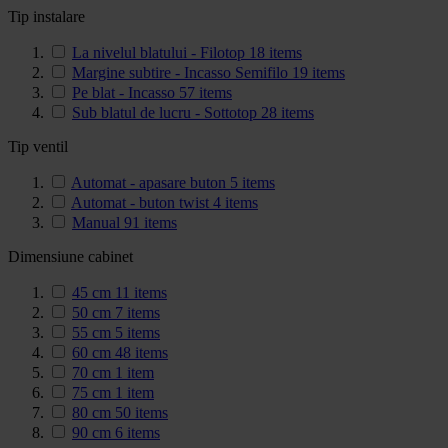
Tip instalare
La nivelul blatului - Filotop
18
items
Margine subtire - Incasso Semifilo
19
items
Pe blat - Incasso
57
items
Sub blatul de lucru - Sottotop
28
items
Tip ventil
Automat - apasare buton
5
items
Automat - buton twist
4
items
Manual
91
items
Dimensiune cabinet
45 cm
11
items
50 cm
7
items
55 cm
5
items
60 cm
48
items
70 cm
1
item
75 cm
1
item
80 cm
50
items
90 cm
6
items