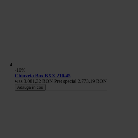
-10%
Chiuveta Box BXX 210-45
was
3.081,32 RON
Pret special
2.773,19 RON
Adauga în cos