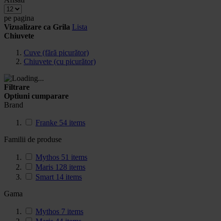
pe pagina
Vizualizare ca
Grila
Lista
Chiuvete
Cuve (fără picurător)
Chiuvete (cu picurător)
Filtrare
Optiuni cumparare
Brand
Franke
54
items
Familii de produse
Mythos
51
items
Maris
128
items
Smart
14
items
Gama
Mythos
7
items