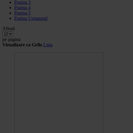
Pagina
3
Pagina
4
Pagina
5
Pagina
Urmatorul
Afisati
pe pagina
Vizualizare ca
Grila
Lista