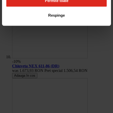
Permite toate
Respinge
-10%
Chiuveta NEX 611-86 (DR)
was
1.673,93 RON
Pret special
1.506,54 RON
Adauga în cos