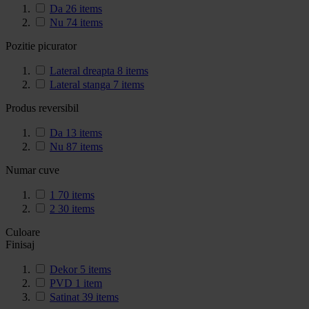
Da
26
items
Nu
74
items
Pozitie picurator
Lateral dreapta
8
items
Lateral stanga
7
items
Produs reversibil
Da
13
items
Nu
87
items
Numar cuve
1
70
items
2
30
items
Culoare
Finisaj
Dekor
5
items
PVD
1
item
Satinat
39
items