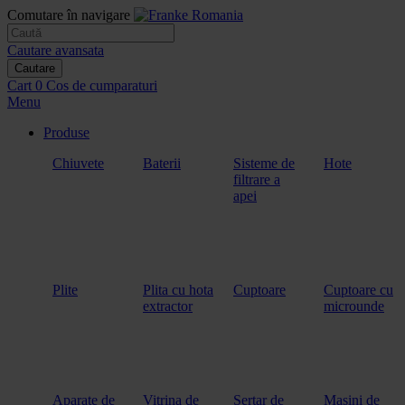
Comutare în navigare
Cautare avansata
Cautare
Cart
0
Cos de cumparaturi
Menu
Produse
Chiuvete
Baterii
Sisteme de
Hote
filtrare a
apei
Plite
Plita cu hota
Cuptoare
Cuptoare cu
extractor
microunde
Aparate de
Vitrina de
Sertar de
Masini de