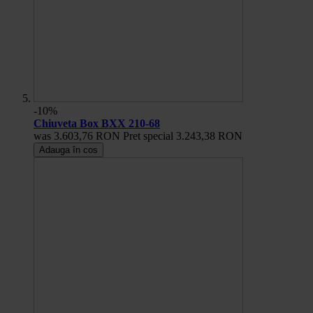
-10%
Chiuveta Box BXX 210-68
was
3.603,76 RON
Pret special
3.243,38 RON
Adauga în cos