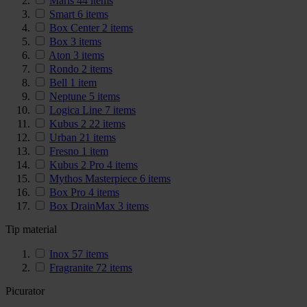
Maris
44
items
Smart
6
items
Box Center
2
items
Box
3
items
Aton
3
items
Rondo
2
items
Bell
1
item
Neptune
5
items
Logica Line
7
items
Kubus 2
22
items
Urban
21
items
Fresno
1
item
Kubus 2 Pro
4
items
Mythos Masterpiece
6
items
Box Pro
4
items
Box DrainMax
3
items
Tip material
Inox
57
items
Fragranite
72
items
Picurator