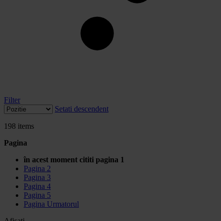
Filter
Setati descendent
198
items
Pagina
în acest moment cititi pagina
1
Pagina
2
Pagina
3
Pagina
4
Pagina
5
Pagina
Urmatorul
Afisati