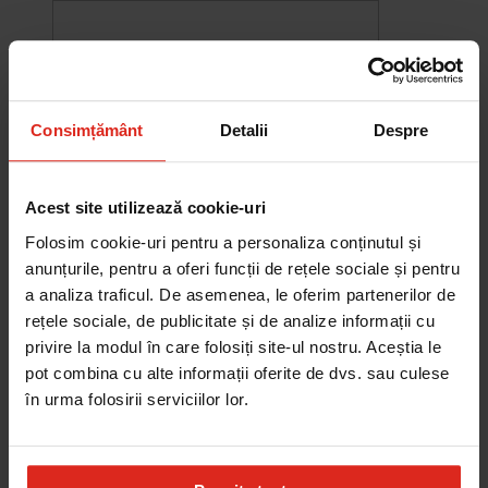
Consimțământ
Detalii
Despre
Acest site utilizează cookie-uri
Folosim cookie-uri pentru a personaliza conținutul și
anunțurile, pentru a oferi funcții de rețele sociale și pentru
a analiza traficul. De asemenea, le oferim partenerilor de
rețele sociale, de publicitate și de analize informații cu
-10%
privire la modul în care folosiți site-ul nostru. Aceștia le
Chiuveta Maris MRG 610-60
pot combina cu alte informații oferite de dvs. sau culese
was
2.580,20 RON
Pret special
2.322,18 RON
în urma folosirii serviciilor lor.
Adauga în cos