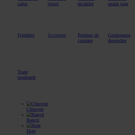
cafea
vinuri
incalzire
spalat vase
Frigidere
Accesorii
Produse de
Gestionarea
curatare
deseurilor
Toate
produsele
Chiuvete
Baterii
Hote