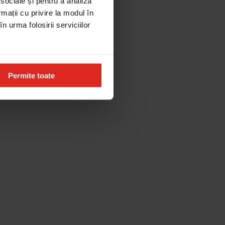
 sociale și pentru a analiza
rmații cu privire la modul în
n urma folosirii serviciilor
Permite toate