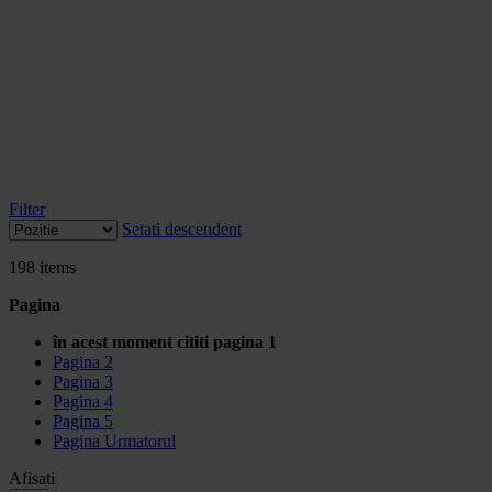
Filter
Setati descendent
198
items
Pagina
în acest moment cititi pagina
1
Pagina
2
Pagina
3
Pagina
4
Pagina
5
Pagina
Urmatorul
Afisati