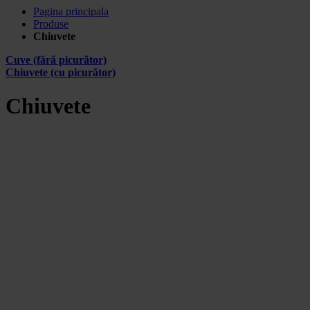
Pagina principala
Produse
Chiuvete
Cuve (fără picurător)
Chiuvete (cu picurător)
Chiuvete