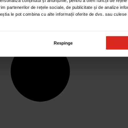
rsonaliza conținutul și anunțurile, pentru a oferi funcții de rețele
im partenerilor de rețele sociale, de publicitate și de analize info
ceștia le pot combina cu alte informații oferite de dvs. sau culese î
Respinge