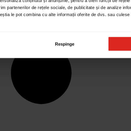
rsonaliza conținutul și anunțurile, pentru a oferi funcții de rețele
im partenerilor de rețele sociale, de publicitate și de analize info
ceștia le pot combina cu alte informații oferite de dvs. sau culese î
Respinge