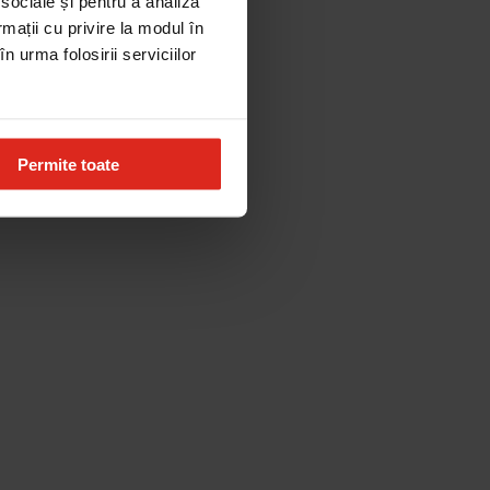
 sociale și pentru a analiza
rmații cu privire la modul în
n urma folosirii serviciilor
Permite toate