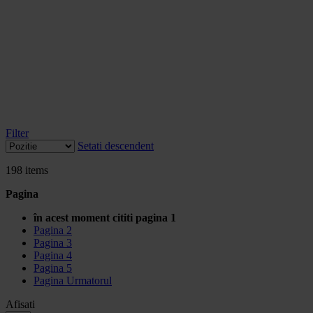
Filter
Setati descendent
198
items
Pagina
în acest moment cititi pagina
1
Pagina
2
Pagina
3
Pagina
4
Pagina
5
Pagina
Urmatorul
Afisati