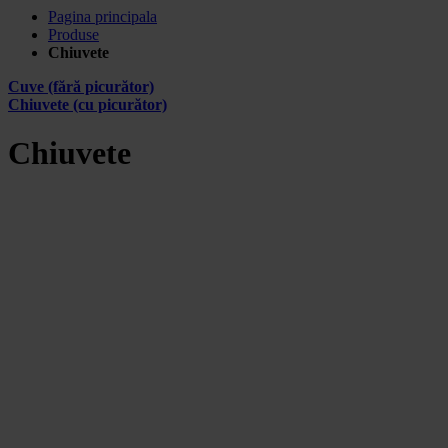
Pagina principala
Produse
Chiuvete
Cuve (fără picurător)
Chiuvete (cu picurător)
Chiuvete