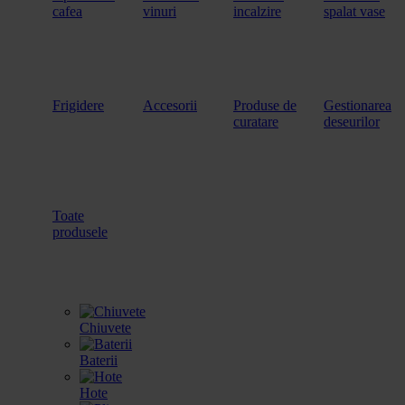
cafea
vinuri
incalzire
spalat vase
Frigidere
Accesorii
Produse de
Gestionarea
curatare
deseurilor
Toate
produsele
Chiuvete
Baterii
Hote