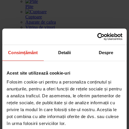
Plite
Cuptoare
Aparate de cafea
Vitrina de vinuri
Sertar de incalzire
Masini de spalat vase
Consimțământ
Detalii
Despre
Frigidere
Gestionarea deseurilor
Produse de curatare
Acest site utilizează cookie-uri
Accesorii
Piese de schimb
Folosim cookie-uri pentru a personaliza conținutul și
Cautare dupa produse
Cautare dupa piesa
anunțurile, pentru a oferi funcții de rețele sociale și pentru
a analiza traficul. De asemenea, le oferim partenerilor de
rețele sociale, de publicitate și de analize informații cu
privire la modul în care folosiți site-ul nostru. Aceștia le
Cautare dupa produse
pot combina cu alte informații oferite de dvs. sau culese
Cautare dupa piesa
în urma folosirii serviciilor lor.
Catalog