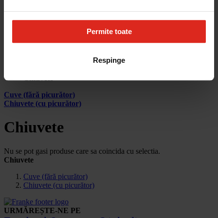
Cum aleg
Devino partener
Parteneri
Contact
Permite toate
Account
Respinge
Pagina principala
Produse
Chiuvete
Cuve (fără picurător)
Chiuvete (cu picurător)
Chiuvete
Nu se pot gasi produse care sa coincida cu selectia.
Chiuvete
Cuve (fără picurător)
Chiuvete (cu picurător)
URMĂREȘTE-NE PE