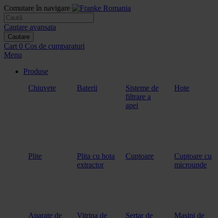
Comutare în navigare
Cautare avansata
Cautare
Cart
0
Cos de cumparaturi
Menu
Produse
Chiuvete
Baterii
Sisteme de
Hote
filtrare a
apei
Plite
Plita cu hota
Cuptoare
Cuptoare cu
extractor
microunde
Aparate de
Vitrina de
Sertar de
Masini de